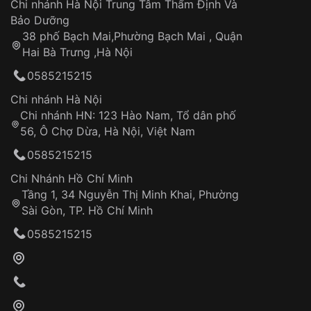
Áp dụng cho tất cả tỉnh thành trên toàn quốc
Dây đeo
Chi nhánh Hà Nội Trung Tâm Thẩm Định Và
Thời gian tính từ khi xác nhận đơn hàng thành
Vỏ đồng hồ
Bảo Dưỡng
công
Sản phẩm đã bị:
38 phố Bạch Mai,Phường Bạch Mai , Quận
Tự ý sửa chữa
Hai Bà Trưng ,Hà Nội
Can thiệp tại các nơi không thuộc hệ
0585215215
thống VNLUX
Hotline: 0585 215 215
Chi nhánh Hà Nội
Chi nhánh HN: 123 Hào Nam, Tổ dân phố
Từ khóa SEO:
56, Ô Chợ Dừa, Hà Nội, Việt Nam
Hỗ trợ nhanh chóng – minh bạch
0585215215
Đảm bảo quyền lợi khách hàng
Đồng hành cùng khách hàng trong suốt quá
Chi Nhánh Hồ Chí Minh
trình sử dụng
Tầng 1, 34 Nguyễn Thị Minh Khai, Phường
Sài Gòn, TP. Hồ Chí Minh
Giao hàng tận nơi
0585215215
Khách hàng kiểm tra và thanh toán trực tiếp
cho nhân viên giao hàng
Xác nhận đơn hàng và thanh toán