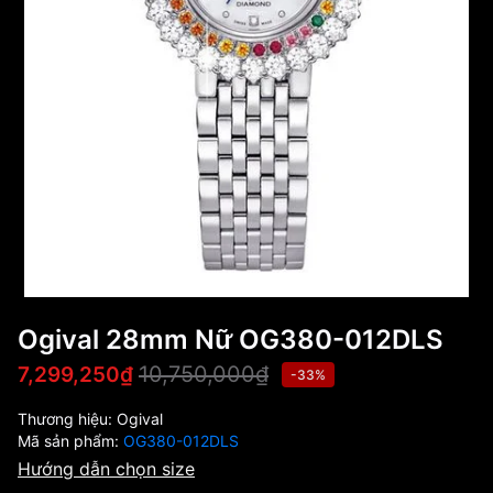
Ogival 28mm Nữ OG380-012DLS
10,750,000₫
7,299,250₫
-33%
Thương hiệu:
Ogival
Mã sản phẩm:
OG380-012DLS
Hướng dẫn chọn size