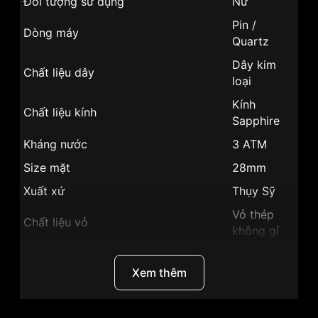
Đối tượng sử dụng
Nữ
Pin /
Dòng máy
Quartz
Dây kim
Chất liệu dây
loại
Kính
Chất liệu kính
Sapphire
Kháng nước
3 ATM
Size mặt
28mm
Xuất xứ
Thụy Sỹ
Vỏ thép
Chất liệu vỏ
không gỉ
Hình dạng
Mặt tròn
Xem thêm
Vỏ Màu
Màu vỏ
Bạc
Phong cách
Sang trọng