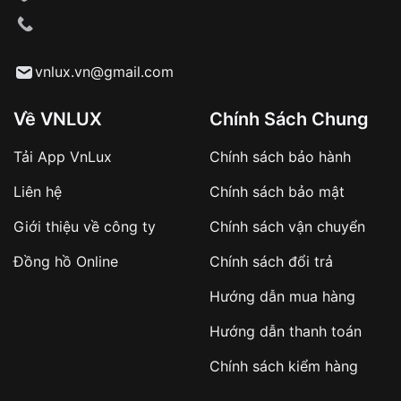
VNLUX tiến hành giao hàng đến địa chỉ yêu
cầu
Từ khóa SEO:
vnlux.vn@gmail.com
Về VNLUX
Chính Sách Chung
Tải App VnLux
Chính sách bảo hành
Áp dụng với các đơn hàng giá trị cao hoặc
Liên hệ
Chính sách bảo mật
sản phẩm đặc biệt
Khách hàng cần
đặt cọc trước 10% giá trị đơn
Giới thiệu về công ty
Chính sách vận chuyển
hàng
Số tiền còn lại thanh toán khi nhận hàng hoặc
Đồng hồ Online
Chính sách đổi trả
theo thỏa thuận
Hướng dẫn mua hàng
Lợi ích của việc đặt cọc:
Hướng dẫn thanh toán
✔️ Đảm bảo xử lý đơn hàng nhanh chóng
Chính sách kiểm hàng
✔️ Hạn chế tình trạng hủy đơn không mong
muốn