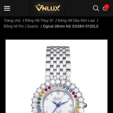
0
Trang chủ
/
Đồng Hồ Thụy Sĩ
/
Đông Hồ Dây Kim Loại
/
Đồng hồ Pin / Quartz
/
Ogival 28mm Nữ OG380-012DLS
Đồng hồ casio
đồng hồ G-Shock
đồng hồ Orient
...