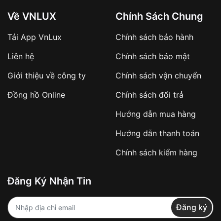
Về VNLUX
Chính Sách Chung
Tải App VnLux
Chính sách bảo hành
Áp dụng với các đơn hàng giá trị cao hoặc
Liên hệ
Chính sách bảo mật
sản phẩm đặc biệt
Khách hàng cần
đặt cọc trước 10% giá trị đơn
Giới thiệu về công ty
Chính sách vận chuyển
hàng
Số tiền còn lại thanh toán khi nhận hàng hoặc
Đồng hồ Online
Chính sách đổi trả
theo thỏa thuận
Hướng dẫn mua hàng
Lợi ích của việc đặt cọc:
Hướng dẫn thanh toán
✔️ Đảm bảo xử lý đơn hàng nhanh chóng
Chính sách kiểm hàng
✔️ Hạn chế tình trạng hủy đơn không mong
muốn
Đăng Ký Nhận Tin
Từ khóa SEO:
Đăng ký