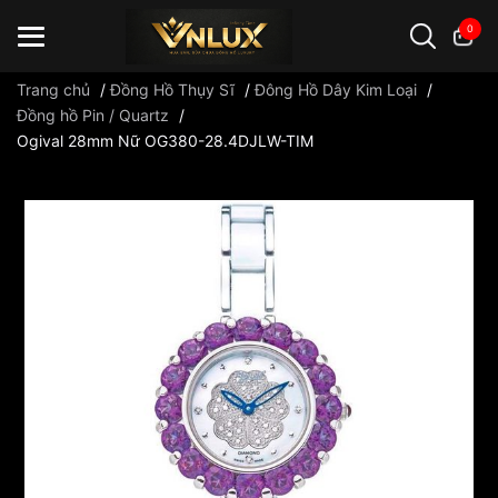
0
Trang chủ
/
Đồng Hồ Thụy Sĩ
/
Đông Hồ Dây Kim Loại
/
Đồng hồ Pin / Quartz
/
Ogival 28mm Nữ OG380-28.4DJLW-TIM
Đồng hồ casio
đồng hồ G-Shock
đồng hồ Orient
...