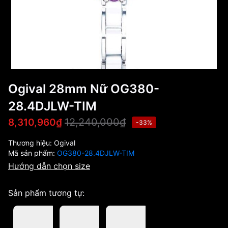
Ogival 28mm Nữ OG380-
28.4DJLW-TIM
12,240,000₫
8,310,960₫
-33%
Thương hiệu:
Ogival
Mã sản phẩm:
OG380-28.4DJLW-TIM
Hướng dẫn chọn size
Sản phẩm tương tự: