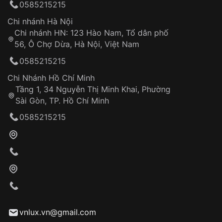
0585215215
thống VNLUX
Hotline: 0585 215 215
Chi nhánh Hà Nội
Chi nhánh HN: 123 Hào Nam, Tổ dân phố
Từ khóa SEO:
56, Ô Chợ Dừa, Hà Nội, Việt Nam
Hỗ trợ nhanh chóng – minh bạch
0585215215
Đảm bảo quyền lợi khách hàng
Đồng hành cùng khách hàng trong suốt quá
Chi Nhánh Hồ Chí Minh
trình sử dụng
Tầng 1, 34 Nguyễn Thị Minh Khai, Phường
Sài Gòn, TP. Hồ Chí Minh
Giao hàng tận nơi
0585215215
Khách hàng kiểm tra và thanh toán trực tiếp
cho nhân viên giao hàng
Xác nhận đơn hàng và thanh toán
VNLUX tiến hành giao hàng đến địa chỉ yêu
cầu
Từ khóa SEO:
vnlux.vn@gmail.com