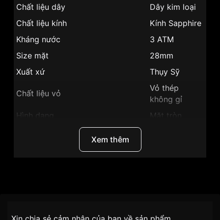
Chất liệu dây
Dây kim loại
Chất liệu kính
Kính Sapphire
Kháng nước
3 ATM
Size mặt
28mm
Xuất xứ
Thụy Sỹ
Vỏ thép
Chất liệu vỏ
không gỉ
Hình dạng
Mặt tròn
Màu vỏ
Vỏ Màu Bạc
Xem thêm
Phong cách
Sang trọng
Giờ, phút,
Tính năng
giây
Thương Hiệu
Ogival
Độ dày
9mm
SKU
OG380-28.4DJLW-TIM
Màu mặt
Mặt trắng
Chính sách vận chuyển VNLUX
Xin chia sẻ cảm nhận của bạn về sản phẩm