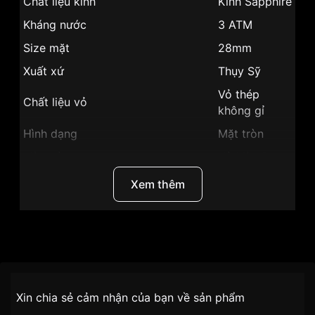
Chất liệu kính
Kính Sapphire
Kháng nước
3 ATM
Size mặt
28mm
Xuất xứ
Thụy Sỹ
Vỏ thép
Chất liệu vỏ
không gỉ
Hình dạng
Mặt tròn
Màu vỏ
Vỏ Màu Bạc
Phong cách
Sang trọng
Xem thêm
Giờ, phút,
Tính năng
giây
Độ dày
9mm
Thương Hiệu
Ogival
Màu mặt
Mặt trắng
SKU
OG380-28.6DJLW-V
Những sản phẩm tương tự
Chính sách vận chuyển VNLUX
"Ogival 28mm Nữ
Xin chia sẻ cảm nhận của bạn về sản phẩm
OG380-28.6DJLW-V":
tiện lợi –
Đối tượng sử dụng
Nữ