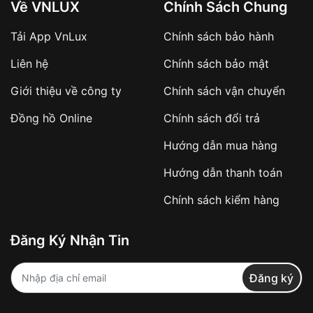
Về VNLUX
Chính Sách Chung
Tải App VnLux
Chính sách bảo hành
Áp dụng với các đơn hàng giá trị cao hoặc
Liên hệ
Chính sách bảo mật
sản phẩm đặc biệt
Khách hàng cần
đặt cọc trước 10% giá trị đơn
Giới thiệu về công ty
Chính sách vận chuyển
hàng
Số tiền còn lại thanh toán khi nhận hàng hoặc
Đồng hồ Online
Chính sách đổi trả
theo thỏa thuận
Hướng dẫn mua hàng
Lợi ích của việc đặt cọc:
Hướng dẫn thanh toán
✔️ Đảm bảo xử lý đơn hàng nhanh chóng
Chính sách kiểm hàng
✔️ Hạn chế tình trạng hủy đơn không mong
muốn
Đăng Ký Nhận Tin
Từ khóa SEO:
Đăng ký