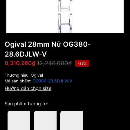
Ogival 28mm Nữ OG380-
28.6DJLW-V
12,240,000₫
8,310,960₫
-33%
Thương hiệu:
Ogival
Mã sản phẩm:
OG380-28.6DJLW-V
Hướng dẫn chọn size
Sản phẩm tương tự: