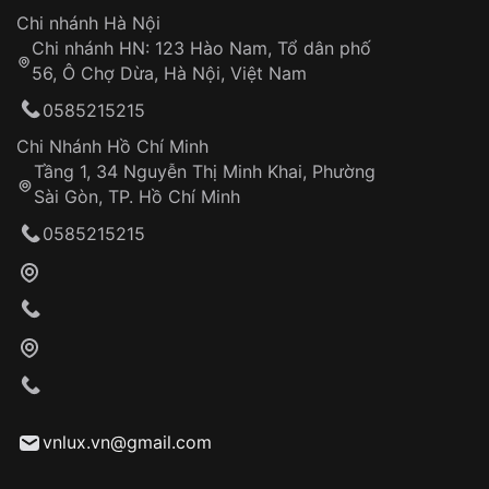
Hotline: 0585 215 215
Chi nhánh Hà Nội
Chi nhánh HN: 123 Hào Nam, Tổ dân phố
Từ khóa SEO:
56, Ô Chợ Dừa, Hà Nội, Việt Nam
Hỗ trợ nhanh chóng – minh bạch
0585215215
Đảm bảo quyền lợi khách hàng
Đồng hành cùng khách hàng trong suốt quá
Chi Nhánh Hồ Chí Minh
trình sử dụng
Tầng 1, 34 Nguyễn Thị Minh Khai, Phường
Sài Gòn, TP. Hồ Chí Minh
Giao hàng tận nơi
0585215215
Khách hàng kiểm tra và thanh toán trực tiếp
cho nhân viên giao hàng
Xác nhận đơn hàng và thanh toán
VNLUX tiến hành giao hàng đến địa chỉ yêu
cầu
Từ khóa SEO:
vnlux.vn@gmail.com