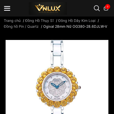
0
Trang chủ
/
Đồng Hồ Thụy Sĩ
/
Đông Hồ Dây Kim Loại
/
Đồng hồ Pin / Quartz
/
Ogival 28mm Nữ OG380-28.6DJLW-V
Đồng hồ casio
đồng hồ G-Shock
đồng hồ Orient
...