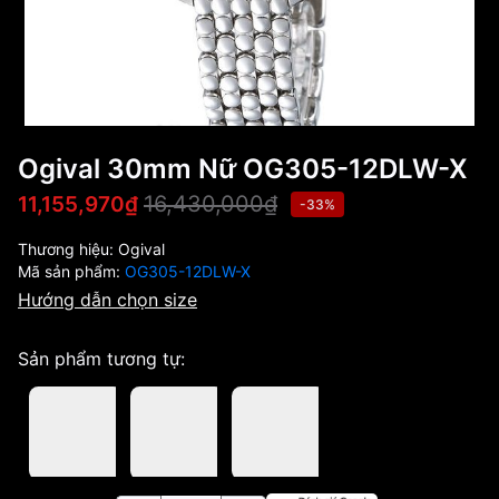
Ogival 30mm Nữ OG305-12DLW-X
16,430,000₫
11,155,970₫
-33%
Thương hiệu:
Ogival
Mã sản phẩm:
OG305-12DLW-X
Hướng dẫn chọn size
Sản phẩm tương tự: