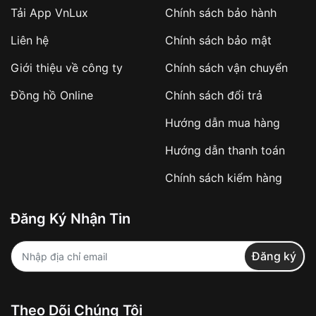
Tải App VnLux
Chính sách bảo hành
Áp dụng với các đơn hàng giá trị cao hoặc
Liên hệ
Chính sách bảo mật
sản phẩm đặc biệt
Khách hàng cần
đặt cọc trước 10% giá trị đơn
Giới thiệu về công ty
Chính sách vận chuyển
hàng
Số tiền còn lại thanh toán khi nhận hàng hoặc
Đồng hồ Online
Chính sách đổi trả
theo thỏa thuận
Hướng dẫn mua hàng
Lợi ích của việc đặt cọc:
Hướng dẫn thanh toán
✔️ Đảm bảo xử lý đơn hàng nhanh chóng
Chính sách kiểm hàng
✔️ Hạn chế tình trạng hủy đơn không mong
muốn
Đăng Ký Nhận Tin
Từ khóa SEO:
Đăng ký
Khách hàng được
kiểm tra hàng trước khi
Theo Dõi Chúng Tôi