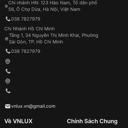
Chi nhánh HN: 123 Hào Nam, Tổ dân phố
Từ khóa SEO:
56, Ô Chợ Dừa, Hà Nội, Việt Nam
Hỗ trợ nhanh chóng – minh bạch
038 7827979
Đảm bảo quyền lợi khách hàng
Đồng hành cùng khách hàng trong suốt quá
Chi Nhánh Hồ Chí Minh
trình sử dụng
Tầng 1, 34 Nguyễn Thị Minh Khai, Phường
Sài Gòn, TP. Hồ Chí Minh
Giao hàng tận nơi
038 7827979
Khách hàng kiểm tra và thanh toán trực tiếp
cho nhân viên giao hàng
Xác nhận đơn hàng và thanh toán
VNLUX tiến hành giao hàng đến địa chỉ yêu
cầu
Từ khóa SEO:
vnlux.vn@gmail.com
Về VNLUX
Chính Sách Chung