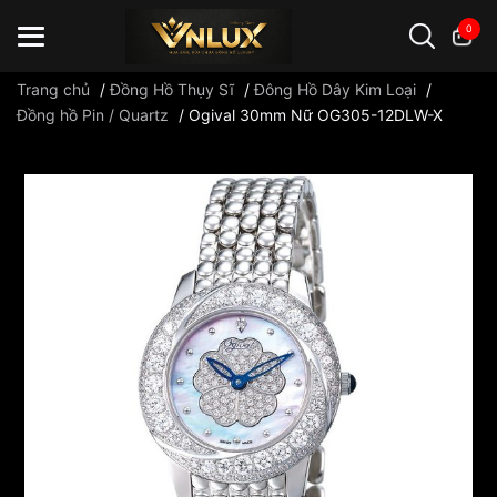
0
Trang chủ
/
Đồng Hồ Thụy Sĩ
/
Đông Hồ Dây Kim Loại
/
Đồng hồ Pin / Quartz
/
Ogival 30mm Nữ OG305-12DLW-X
Đồng hồ casio
đồng hồ G-Shock
đồng hồ Orient
...