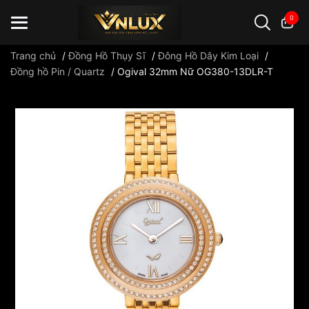
0
Trang chủ
/
Đồng Hồ Thụy Sĩ
/
Đông Hồ Dây Kim Loại
/
Đồng hồ Pin / Quartz
/
Ogival 32mm Nữ OG380-13DLR-T
Đồng hồ casio
đồng hồ G-Shock
đồng hồ Orient
...