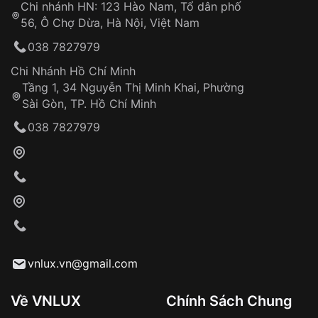
Chi nhánh HN: 123 Hào Nam, Tổ dân phố
Từ khóa SEO:
56, Ô Chợ Dừa, Hà Nội, Việt Nam
Hỗ trợ nhanh chóng – minh bạch
038 7827979
Đảm bảo quyền lợi khách hàng
Đồng hành cùng khách hàng trong suốt quá
Chi Nhánh Hồ Chí Minh
trình sử dụng
Tầng 1, 34 Nguyễn Thị Minh Khai, Phường
Sài Gòn, TP. Hồ Chí Minh
Giao hàng tận nơi
038 7827979
Khách hàng kiểm tra và thanh toán trực tiếp
cho nhân viên giao hàng
Xác nhận đơn hàng và thanh toán
VNLUX tiến hành giao hàng đến địa chỉ yêu
cầu
Từ khóa SEO:
vnlux.vn@gmail.com
Về VNLUX
Chính Sách Chung