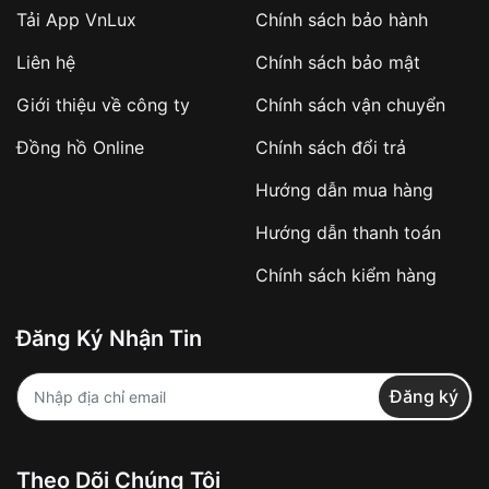
Tải App VnLux
Chính sách bảo hành
Áp dụng với các đơn hàng giá trị cao hoặc
Liên hệ
Chính sách bảo mật
sản phẩm đặc biệt
Khách hàng cần
đặt cọc trước 10% giá trị đơn
Giới thiệu về công ty
Chính sách vận chuyển
hàng
Số tiền còn lại thanh toán khi nhận hàng hoặc
Đồng hồ Online
Chính sách đổi trả
theo thỏa thuận
Hướng dẫn mua hàng
Lợi ích của việc đặt cọc:
Hướng dẫn thanh toán
✔️ Đảm bảo xử lý đơn hàng nhanh chóng
Chính sách kiểm hàng
✔️ Hạn chế tình trạng hủy đơn không mong
muốn
Đăng Ký Nhận Tin
Từ khóa SEO:
Đăng ký
Khách hàng được
kiểm tra hàng trước khi
Theo Dõi Chúng Tôi