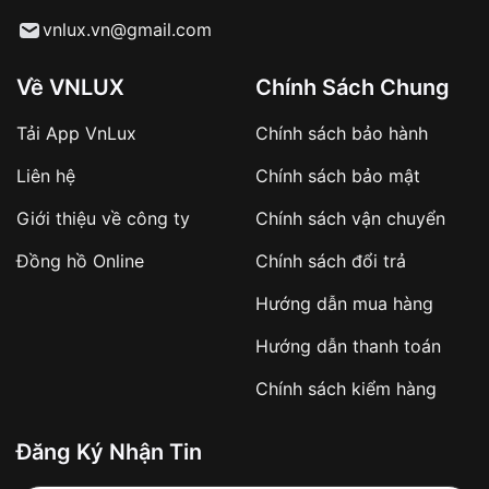
Từ khóa SEO:
vnlux.vn@gmail.com
Về VNLUX
Chính Sách Chung
Tải App VnLux
Chính sách bảo hành
Áp dụng với các đơn hàng giá trị cao hoặc
Liên hệ
Chính sách bảo mật
sản phẩm đặc biệt
Khách hàng cần
đặt cọc trước 10% giá trị đơn
Giới thiệu về công ty
Chính sách vận chuyển
hàng
Số tiền còn lại thanh toán khi nhận hàng hoặc
Đồng hồ Online
Chính sách đổi trả
theo thỏa thuận
Hướng dẫn mua hàng
Lợi ích của việc đặt cọc:
Hướng dẫn thanh toán
✔️ Đảm bảo xử lý đơn hàng nhanh chóng
Chính sách kiểm hàng
✔️ Hạn chế tình trạng hủy đơn không mong
muốn
Đăng Ký Nhận Tin
Từ khóa SEO: