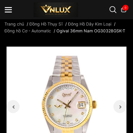
0
Trang chủ
/
Đồng Hồ Thụy Sĩ
/
Đông Hồ Dây Kim Loại
/
Đồng hồ Cơ - Automatic
/
Ogival 36mm Nam OG30328GSK-T
Đồng hồ casio
đồng hồ G-Shock
đồng hồ Orient
...