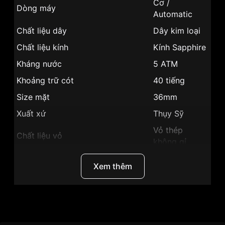
Cơ /
Dòng máy
Automatic
Chất liệu dây
Dây kim loại
Chất liệu kính
Kính Sapphire
Kháng nước
5 ATM
Khoảng trữ cót
40 tiếng
Size mặt
36mm
Xuất xứ
Thụy Sỹ
Vỏ thép
Chất liệu vỏ
không gỉ
Hình dạng
Mặt tròn
Xem thêm
Màu vỏ
Vỏ Màu Bạc
Phong cách
Sang trọng
Lịch ngày,
Thương Hiệu
Ogival
Tính năng
Lịch thứ