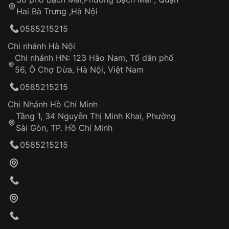
Tự ý sửa chữa
Hai Bà Trưng ,Hà Nội
Can thiệp tại các nơi không thuộc hệ
0585215215
thống VNLUX
Hotline: 0585 215 215
Chi nhánh Hà Nội
Chi nhánh HN: 123 Hào Nam, Tổ dân phố
Từ khóa SEO:
56, Ô Chợ Dừa, Hà Nội, Việt Nam
Hỗ trợ nhanh chóng – minh bạch
0585215215
Đảm bảo quyền lợi khách hàng
Đồng hành cùng khách hàng trong suốt quá
Chi Nhánh Hồ Chí Minh
trình sử dụng
Tầng 1, 34 Nguyễn Thị Minh Khai, Phường
Sài Gòn, TP. Hồ Chí Minh
Giao hàng tận nơi
0585215215
Khách hàng kiểm tra và thanh toán trực tiếp
cho nhân viên giao hàng
Xác nhận đơn hàng và thanh toán
VNLUX tiến hành giao hàng đến địa chỉ yêu
cầu