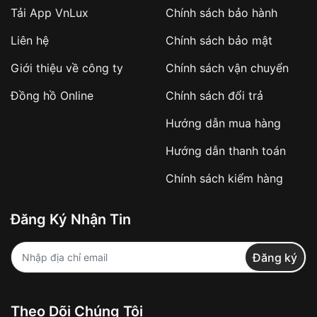
Tải App VnLux
Chính sách bảo hành
Áp dụng với các đơn hàng giá trị cao hoặc
Liên hệ
Chính sách bảo mật
sản phẩm đặc biệt
Khách hàng cần
đặt cọc trước 10% giá trị đơn
Giới thiệu về công ty
Chính sách vận chuyển
hàng
Số tiền còn lại thanh toán khi nhận hàng hoặc
Đồng hồ Online
Chính sách đổi trả
theo thỏa thuận
Hướng dẫn mua hàng
Lợi ích của việc đặt cọc:
Hướng dẫn thanh toán
✔️ Đảm bảo xử lý đơn hàng nhanh chóng
Chính sách kiểm hàng
✔️ Hạn chế tình trạng hủy đơn không mong
muốn
Đăng Ký Nhận Tin
Từ khóa SEO:
Đăng ký
Khách hàng được
kiểm tra hàng trước khi
Theo Dõi Chúng Tôi