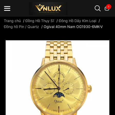
0
Trang chủ
/
Đồng Hồ Thụy Sĩ
/
Đông Hồ Dây Kim Loại
/
Đồng hồ Pin / Quartz
/
Ogival 40mm Nam OG1930-6MK-V
Đồng hồ casio
đồng hồ G-Shock
đồng hồ Orient
...