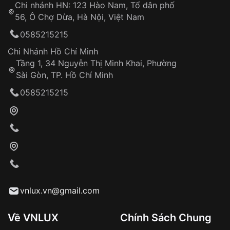
Chi nhánh HN: 123 Hào Nam, Tổ dân phố
Từ khóa SEO:
56, Ô Chợ Dừa, Hà Nội, Việt Nam
Hỗ trợ nhanh chóng – minh bạch
0585215215
Đảm bảo quyền lợi khách hàng
Đồng hành cùng khách hàng trong suốt quá
Chi Nhánh Hồ Chí Minh
trình sử dụng
Tầng 1, 34 Nguyễn Thị Minh Khai, Phường
Sài Gòn, TP. Hồ Chí Minh
Giao hàng tận nơi
0585215215
Khách hàng kiểm tra và thanh toán trực tiếp
cho nhân viên giao hàng
Xác nhận đơn hàng và thanh toán
VNLUX tiến hành giao hàng đến địa chỉ yêu
cầu
Từ khóa SEO:
vnlux.vn@gmail.com
Về VNLUX
Chính Sách Chung