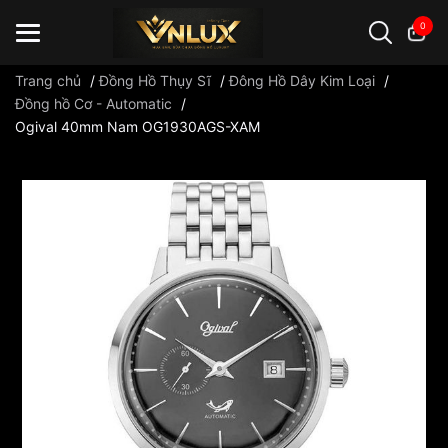
0
Trang chủ
/
Đồng Hồ Thụy Sĩ
/
Đông Hồ Dây Kim Loại
/
Đồng hồ Cơ - Automatic
/
Ogival 40mm Nam OG1930AGS-XAM
Đồng hồ casio
đồng hồ G-Shock
đồng hồ Orient
...