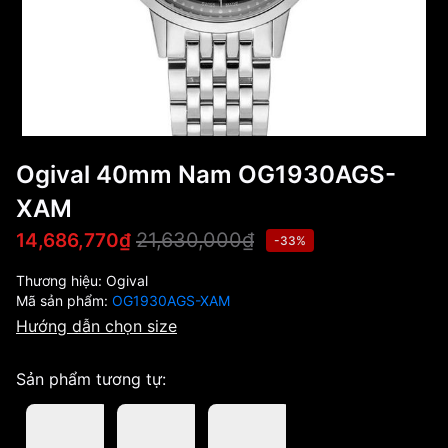
Ogival 40mm Nam OG1930AGS-
XAM
21,630,000₫
14,686,770₫
-33%
Thương hiệu:
Ogival
Mã sản phẩm:
OG1930AGS-XAM
Hướng dẫn chọn size
Sản phẩm tương tự: