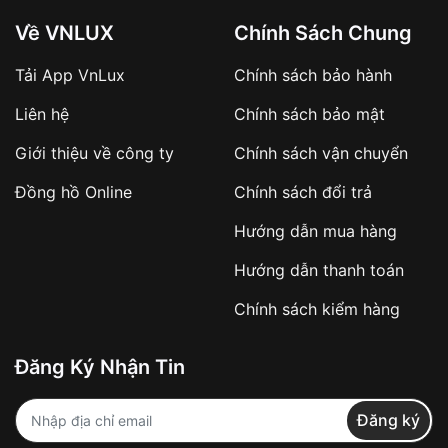
Về VNLUX
Chính Sách Chung
Tải App VnLux
Chính sách bảo hành
Áp dụng với các đơn hàng giá trị cao hoặc
Liên hệ
Chính sách bảo mật
sản phẩm đặc biệt
Khách hàng cần
đặt cọc trước 10% giá trị đơn
Giới thiệu về công ty
Chính sách vận chuyển
hàng
Số tiền còn lại thanh toán khi nhận hàng hoặc
Đồng hồ Online
Chính sách đổi trả
theo thỏa thuận
Hướng dẫn mua hàng
Lợi ích của việc đặt cọc:
Hướng dẫn thanh toán
✔️ Đảm bảo xử lý đơn hàng nhanh chóng
Chính sách kiểm hàng
✔️ Hạn chế tình trạng hủy đơn không mong
muốn
Đăng Ký Nhận Tin
Từ khóa SEO:
Đăng ký