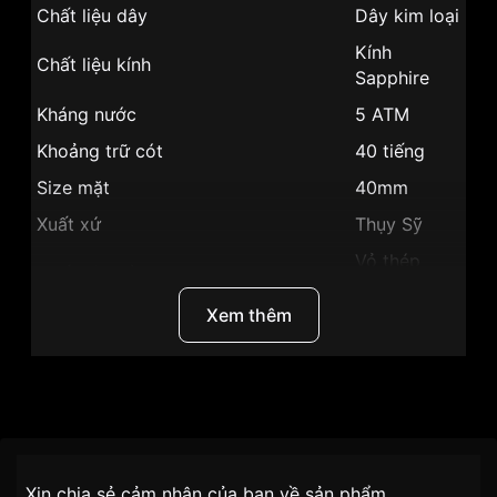
Chất liệu dây
Dây kim loại
Kính
Chất liệu kính
Sapphire
Kháng nước
5 ATM
Khoảng trữ cót
40 tiếng
Size mặt
40mm
Xuất xứ
Thụy Sỹ
Vỏ thép
Chất liệu vỏ
không gỉ
Xem thêm
Hình dạng
Mặt tròn
Màu vỏ
Vỏ Màu Bạc
Phong cách
Sang trọng
Thương Hiệu
Ogival
Giờ, phút,
Tính năng
giây
SKU
OG1930AGS-XAM
Chính sách vận chuyển VNLUX
Xin chia sẻ cảm nhận của bạn về sản phẩm
Mặt xám