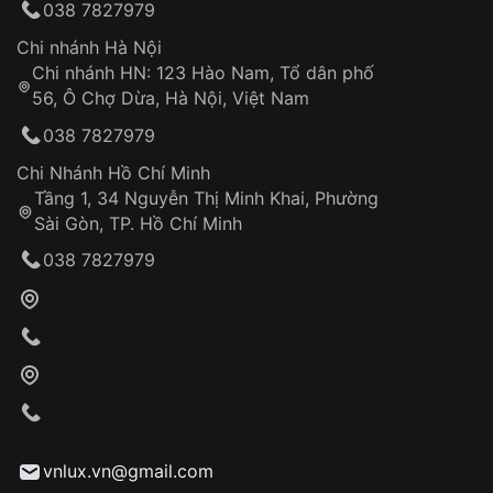
038 7827979
thống VNLUX
Hotline: 0585 215 215
Chi nhánh Hà Nội
Chi nhánh HN: 123 Hào Nam, Tổ dân phố
Từ khóa SEO:
56, Ô Chợ Dừa, Hà Nội, Việt Nam
Hỗ trợ nhanh chóng – minh bạch
038 7827979
Đảm bảo quyền lợi khách hàng
Đồng hành cùng khách hàng trong suốt quá
Chi Nhánh Hồ Chí Minh
trình sử dụng
Tầng 1, 34 Nguyễn Thị Minh Khai, Phường
Sài Gòn, TP. Hồ Chí Minh
Giao hàng tận nơi
038 7827979
Khách hàng kiểm tra và thanh toán trực tiếp
cho nhân viên giao hàng
Xác nhận đơn hàng và thanh toán
VNLUX tiến hành giao hàng đến địa chỉ yêu
cầu
Từ khóa SEO:
vnlux.vn@gmail.com