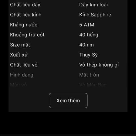
Chất liệu dây
Dây kim loại
Chất liệu kính
Kính Sapphire
Kháng nước
5 ATM
Khoảng trữ cót
40 tiếng
Size mặt
40mm
Xuất xứ
Thụy Sỹ
Chất liệu vỏ
Vỏ thép không gỉ
Hình dạng
Mặt tròn
Màu vỏ
Vỏ Màu Bạc
Phong cách
Sang trọng
Xem thêm
Lịch ngày, Giờ,
Tính năng
phút, giây, Dạ
quang
Thương Hiệu
Ogival
Độ dày
10mm