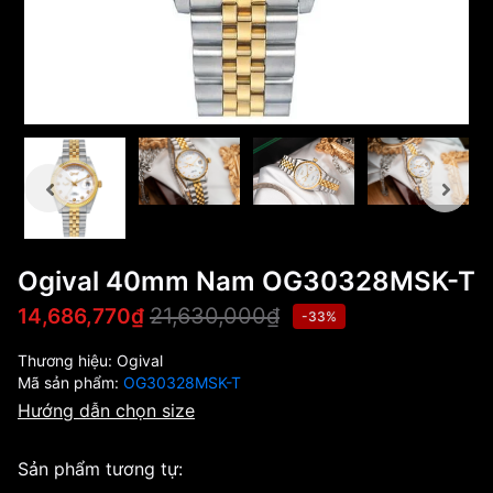
Ogival 40mm Nam OG30328MSK-T
21,630,000₫
14,686,770₫
-33%
Thương hiệu:
Ogival
Mã sản phẩm:
OG30328MSK-T
Hướng dẫn chọn size
Sản phẩm tương tự: