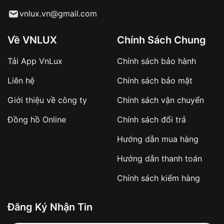
Từ khóa SEO:
vnlux.vn@gmail.com
Về VNLUX
Chính Sách Chung
Tải App VnLux
Chính sách bảo hành
Áp dụng với các đơn hàng giá trị cao hoặc
Liên hệ
Chính sách bảo mật
sản phẩm đặc biệt
Khách hàng cần
đặt cọc trước 10% giá trị đơn
Giới thiệu về công ty
Chính sách vận chuyển
hàng
Số tiền còn lại thanh toán khi nhận hàng hoặc
Đồng hồ Online
Chính sách đổi trả
theo thỏa thuận
Hướng dẫn mua hàng
Lợi ích của việc đặt cọc:
Hướng dẫn thanh toán
✔️ Đảm bảo xử lý đơn hàng nhanh chóng
Chính sách kiểm hàng
✔️ Hạn chế tình trạng hủy đơn không mong
muốn
Đăng Ký Nhận Tin
Từ khóa SEO: