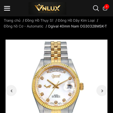
0
Trang chủ
/
Đồng Hồ Thụy Sĩ
/
Đông Hồ Dây Kim Loại
/
Đồng hồ Cơ - Automatic
/
Ogival 40mm Nam OG30328MSK-T
Đồng hồ casio
đồng hồ G-Shock
đồng hồ Orient
...