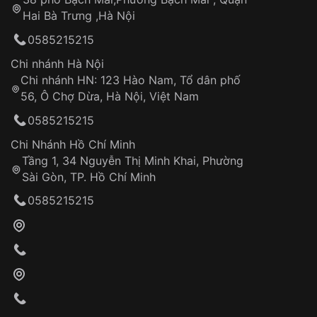
Tự ý sửa chữa
Hai Bà Trưng ,Hà Nội
Can thiệp tại các nơi không thuộc hệ
0585215215
thống VNLUX
Hotline: 0585 215 215
Chi nhánh Hà Nội
Chi nhánh HN: 123 Hào Nam, Tổ dân phố
Từ khóa SEO:
56, Ô Chợ Dừa, Hà Nội, Việt Nam
Hỗ trợ nhanh chóng – minh bạch
0585215215
Đảm bảo quyền lợi khách hàng
Đồng hành cùng khách hàng trong suốt quá
Chi Nhánh Hồ Chí Minh
trình sử dụng
Tầng 1, 34 Nguyễn Thị Minh Khai, Phường
Sài Gòn, TP. Hồ Chí Minh
Giao hàng tận nơi
0585215215
Khách hàng kiểm tra và thanh toán trực tiếp
cho nhân viên giao hàng
Xác nhận đơn hàng và thanh toán
VNLUX tiến hành giao hàng đến địa chỉ yêu
cầu