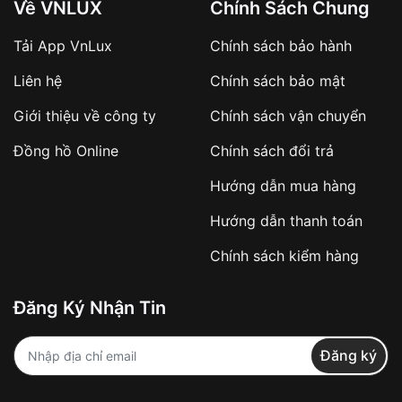
Về VNLUX
Chính Sách Chung
Tải App VnLux
Chính sách bảo hành
Áp dụng với các đơn hàng giá trị cao hoặc
Liên hệ
Chính sách bảo mật
sản phẩm đặc biệt
Khách hàng cần
đặt cọc trước 10% giá trị đơn
Giới thiệu về công ty
Chính sách vận chuyển
hàng
Số tiền còn lại thanh toán khi nhận hàng hoặc
Đồng hồ Online
Chính sách đổi trả
theo thỏa thuận
Hướng dẫn mua hàng
Lợi ích của việc đặt cọc:
Hướng dẫn thanh toán
✔️ Đảm bảo xử lý đơn hàng nhanh chóng
Chính sách kiểm hàng
✔️ Hạn chế tình trạng hủy đơn không mong
muốn
Đăng Ký Nhận Tin
Từ khóa SEO:
Đăng ký