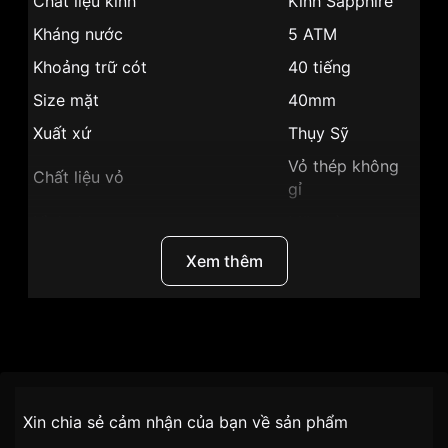
Chất liệu kính
Kính Sapphire
Kháng nước
5 ATM
Khoảng trữ cót
40 tiếng
Size mặt
40mm
Xuất xứ
Thụy Sỹ
Vỏ thép không
Chất liệu vỏ
gỉ
Hình dạng
Mặt tròn
Vỏ Màu Vàng
Xem thêm
Màu vỏ
Hồng
Phong cách
Sang trọng
Tính năng
Giờ, phút, giây
Thương Hiệu
Ogival
Độ dày
10mm
SKU
OG358.39AGR-GL
Chính sách vận chuyển VNLUX
Màu mặt
Mặt Vàng hồng
Xin chia sẻ cảm nhận của bạn về sản phẩm
tiện lợi –
Đối tượng sử dụng
Nam
Những sản phẩm tương tự
"Ogival 40mm Nam