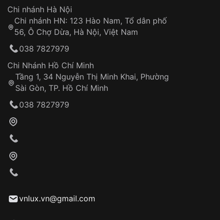
Hotline: 0585 215 215
Chi nhánh Hà Nội
Chi nhánh HN: 123 Hào Nam, Tổ dân phố
Từ khóa SEO:
56, Ô Chợ Dừa, Hà Nội, Việt Nam
Hỗ trợ nhanh chóng – minh bạch
038 7827979
Đảm bảo quyền lợi khách hàng
Đồng hành cùng khách hàng trong suốt quá
Chi Nhánh Hồ Chí Minh
trình sử dụng
Tầng 1, 34 Nguyễn Thị Minh Khai, Phường
Sài Gòn, TP. Hồ Chí Minh
Giao hàng tận nơi
038 7827979
Khách hàng kiểm tra và thanh toán trực tiếp
cho nhân viên giao hàng
Xác nhận đơn hàng và thanh toán
VNLUX tiến hành giao hàng đến địa chỉ yêu
cầu
Từ khóa SEO:
vnlux.vn@gmail.com