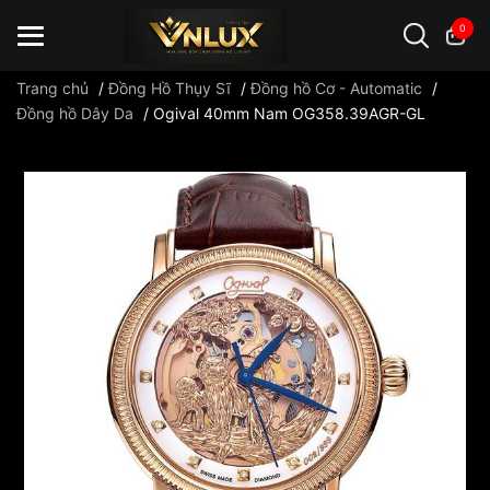
0
Trang chủ
/
Đồng Hồ Thụy Sĩ
/
Đồng hồ Cơ - Automatic
/
Đồng hồ Dây Da
/
Ogival 40mm Nam OG358.39AGR-GL
Đồng hồ casio
đồng hồ G-Shock
đồng hồ Orient
...