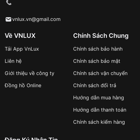
cầu
Từ khóa SEO:
vnlux.vn@gmail.com
Về VNLUX
Chính Sách Chung
Tải App VnLux
Chính sách bảo hành
Áp dụng với các đơn hàng giá trị cao hoặc
Liên hệ
Chính sách bảo mật
sản phẩm đặc biệt
Khách hàng cần
đặt cọc trước 10% giá trị đơn
Giới thiệu về công ty
Chính sách vận chuyển
hàng
Số tiền còn lại thanh toán khi nhận hàng hoặc
Đồng hồ Online
Chính sách đổi trả
theo thỏa thuận
Hướng dẫn mua hàng
Lợi ích của việc đặt cọc:
Hướng dẫn thanh toán
✔️ Đảm bảo xử lý đơn hàng nhanh chóng
Chính sách kiểm hàng
✔️ Hạn chế tình trạng hủy đơn không mong
muốn
Đăng Ký Nhận Tin