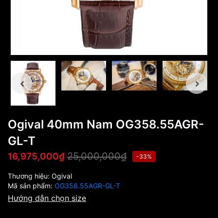
Ogival 40mm Nam OG358.55AGR-
GL-T
25,000,000₫
16,975,000₫
-33%
Thương hiệu:
Ogival
Mã sản phẩm:
OG358.55AGR-GL-T
Hướng dẫn chọn size