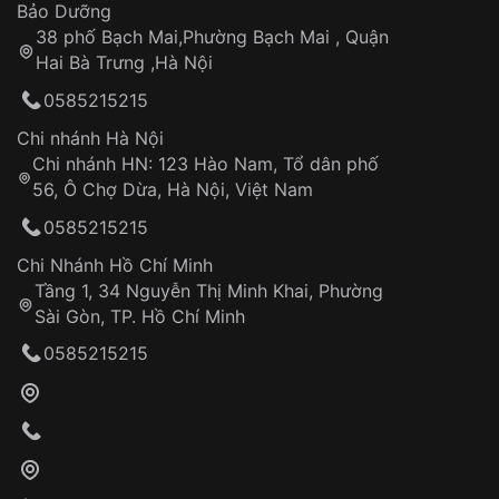
Thời gian tính từ khi xác nhận đơn hàng thành
Vỏ đồng hồ
Bảo Dưỡng
công
Sản phẩm đã bị:
38 phố Bạch Mai,Phường Bạch Mai , Quận
Tự ý sửa chữa
Hai Bà Trưng ,Hà Nội
Can thiệp tại các nơi không thuộc hệ
0585215215
thống VNLUX
Hotline: 0585 215 215
Chi nhánh Hà Nội
Chi nhánh HN: 123 Hào Nam, Tổ dân phố
Từ khóa SEO:
56, Ô Chợ Dừa, Hà Nội, Việt Nam
Hỗ trợ nhanh chóng – minh bạch
0585215215
Đảm bảo quyền lợi khách hàng
Đồng hành cùng khách hàng trong suốt quá
Chi Nhánh Hồ Chí Minh
trình sử dụng
Tầng 1, 34 Nguyễn Thị Minh Khai, Phường
Sài Gòn, TP. Hồ Chí Minh
Giao hàng tận nơi
0585215215
Khách hàng kiểm tra và thanh toán trực tiếp
cho nhân viên giao hàng
Xác nhận đơn hàng và thanh toán
VNLUX tiến hành giao hàng đến địa chỉ yêu