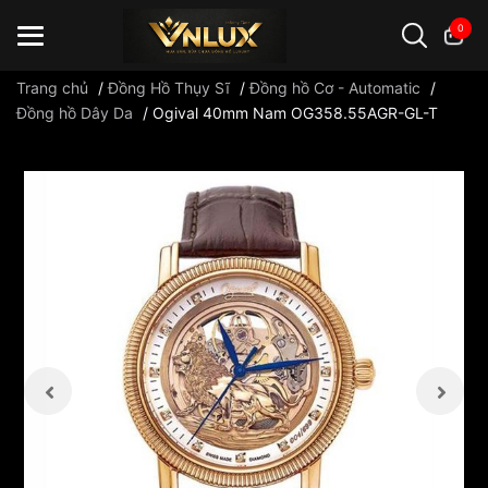
0
Trang chủ
/
Đồng Hồ Thụy Sĩ
/
Đồng hồ Cơ - Automatic
/
Đồng hồ Dây Da
/
Ogival 40mm Nam OG358.55AGR-GL-T
Đồng hồ casio
đồng hồ G-Shock
đồng hồ Orient
...