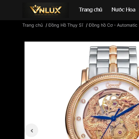
Trang chủ
Nước Hoa
Trang chủ
/
Đồng Hồ Thụy Sĩ
/
Đồng hồ Cơ - Automatic
Đồng hồ casio
đ