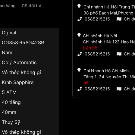
iao hàng
CS đổi trả
Chi nhánh Hà Nội Trung 
38 phố Bạch Mai,Phường 
0585215215
Chỉ 
Ogival
Chi nhánh Hà Nội
Chi nhánh HN: 123 Hào Na
OG358.65AG42SR
Liên hệ
Nam
0585215215
Chỉ 
Cơ / Automatic
Chi Nhánh Hồ Chí Minh
Vỏ thép không gỉ
Tầng 1, 34 Nguyễn Thị Mi
Kính Sapphire
hệ
0585215215
Chỉ 
5 ATM
40 tiếng
40mm
Thụy Sỹ
Vỏ thép không gỉ