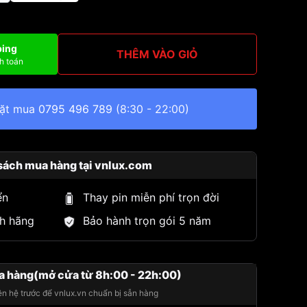
ping
THÊM VÀO GIỎ
h toán
đặt mua
0795 496 789
(8:30 - 22:00)
sách mua hàng tại vnlux.com
ển
Thay pin miễn phí trọn đời
h hãng
Bảo hành trọn gói 5 năm
a hàng(mở cửa từ 8h:00 - 22h:00)
iên hệ trước để vnlux.vn chuẩn bị sẵn hàng