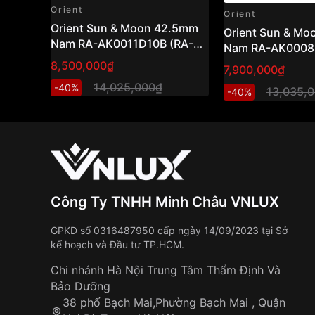
Orient
Orient
Orient Sun & Moon 42.5mm
Orient Sun & M
Nam RA-AK0011D10B (RA-
Nam RA-AK0008S
AK0011D30B)
AK0008S30B )
8,500,000₫
7,900,000₫
14,025,000₫
-40%
13,035,
-40%
Công Ty TNHH Minh Châu VNLUX
GPKD số 0316487950 cấp ngày 14/09/2023 tại Sở
kế hoạch và Đầu tư TP.HCM.
Chi nhánh Hà Nội Trung Tâm Thẩm Định Và
Bảo Dưỡng
38 phố Bạch Mai,Phường Bạch Mai , Quận