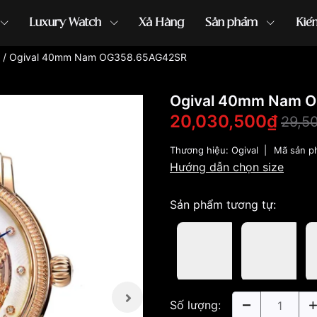
Luxury Watch
Xả Hàng
Sản phẩm
Kiế
/
Ogival 40mm Nam OG358.65AG42SR
ồng hồ G-Shock
đồng hồ Orient
...
Ogival 40mm Nam 
20,030,500₫
29,5
Thương hiệu:
Ogival
|
Mã sản p
Hướng dẫn chọn size
Sản phẩm tương tự:
Số lượng: