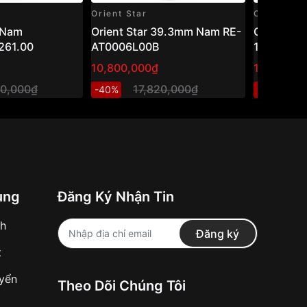
Orient Star
Casio
 Nam
Orient Star 39.3mm Nam RE-
Casio 45
261.00
AT0006L00B
1200WHD
10,800,000₫
1,301,600
00,000₫
17,820,000₫
1,
-40%
-20%
ung
Đăng Ký Nhận Tin
nh
Đăng ký
t
uyển
Theo Dõi Chúng Tôi