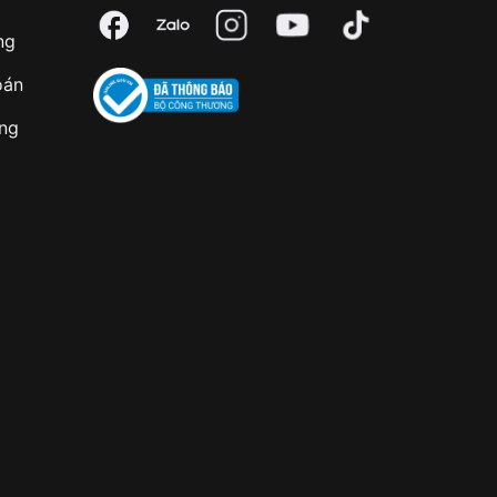
ng
oán
àng