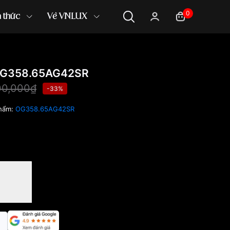
0
n thức
Về VNLUX
OG358.65AG42SR
00,000₫
-33%
hẩm:
OG358.65AG42SR