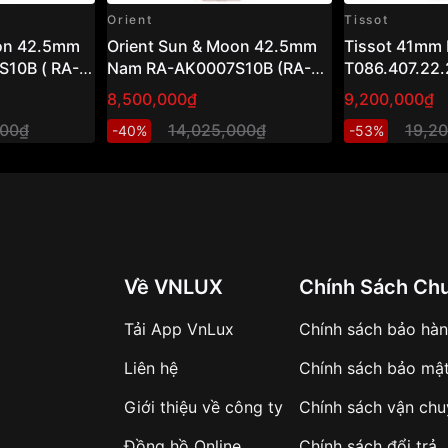
Orient
Tissot
oon 42.5mm
Orient Sun & Moon 42.5mm
Tissot 41mm
10B ( RA-
Nam RA-AK0007S10B (RA-
T086.407.22.
AK0007S30B)
8,500,000₫
9,200,000₫
000₫
14,025,000₫
19,2
-40%
-53%
Về VNLUX
Chính Sách Ch
Tải App VnLux
Chính sách bảo hà
Liên hệ
Chính sách bảo mậ
Giới thiệu về công ty
Chính sách vận ch
Đồng hồ Online
Chính sách đổi trả