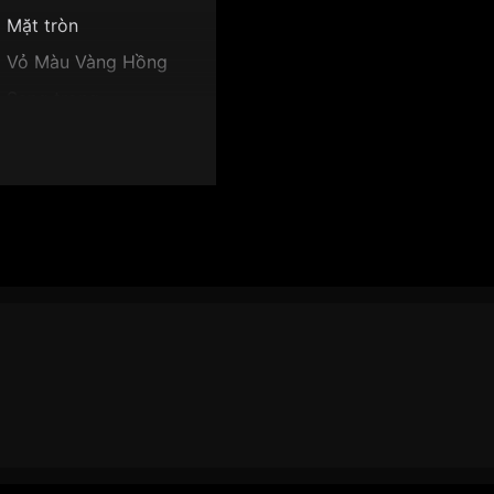
Mặt tròn
Vỏ Màu Vàng Hồng
Sang trọng
Giờ, phút, giây
10 mm
Mặt Vàng hồng
 OG358.65AG42SR":