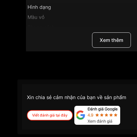
Hình dạng
Màu vỏ
Phong cách
Tính năng
Xem thêm
Độ dày
Màu mặt
Những sản phẩm tương tự
"Ogival 40mm Nam
Xin chia sẻ cảm nhận của bạn về sản phẩm
Viết đánh giá tại đây