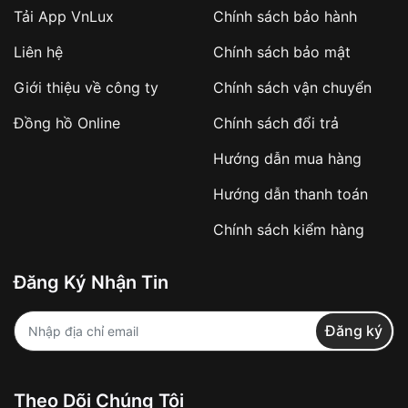
Tải App VnLux
Chính sách bảo hành
Áp dụng với các đơn hàng giá trị cao hoặc
Liên hệ
Chính sách bảo mật
sản phẩm đặc biệt
Khách hàng cần
đặt cọc trước 10% giá trị đơn
Giới thiệu về công ty
Chính sách vận chuyển
hàng
Số tiền còn lại thanh toán khi nhận hàng hoặc
Đồng hồ Online
Chính sách đổi trả
theo thỏa thuận
Hướng dẫn mua hàng
Lợi ích của việc đặt cọc:
Hướng dẫn thanh toán
✔️ Đảm bảo xử lý đơn hàng nhanh chóng
Chính sách kiểm hàng
✔️ Hạn chế tình trạng hủy đơn không mong
muốn
Đăng Ký Nhận Tin
Từ khóa SEO:
Đăng ký
Khách hàng được
kiểm tra hàng trước khi
Theo Dõi Chúng Tôi