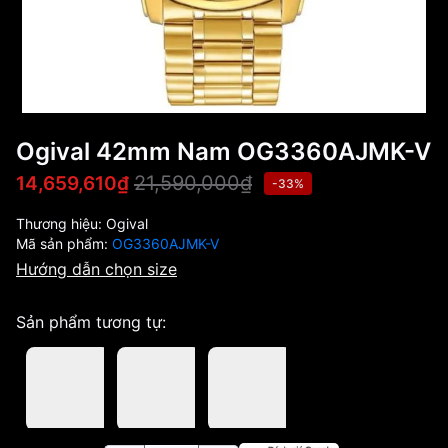
Ogival 42mm Nam OG3360AJMK-V
21,590,000₫
14,659,610₫
-33%
Thương hiệu:
Ogival
Mã sản phẩm:
OG3360AJMK-V
Hướng dẫn chọn size
Sản phẩm tương tự: