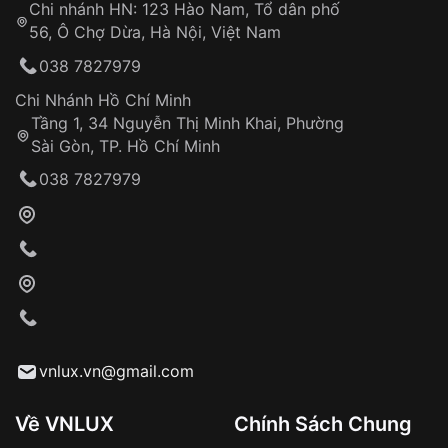
Chi nhánh HN: 123 Hào Nam, Tổ dân phố
Từ khóa SEO:
56, Ô Chợ Dừa, Hà Nội, Việt Nam
Hỗ trợ nhanh chóng – minh bạch
038 7827979
Đảm bảo quyền lợi khách hàng
Đồng hành cùng khách hàng trong suốt quá
Chi Nhánh Hồ Chí Minh
trình sử dụng
Tầng 1, 34 Nguyễn Thị Minh Khai, Phường
Sài Gòn, TP. Hồ Chí Minh
Giao hàng tận nơi
038 7827979
Khách hàng kiểm tra và thanh toán trực tiếp
cho nhân viên giao hàng
Xác nhận đơn hàng và thanh toán
VNLUX tiến hành giao hàng đến địa chỉ yêu
cầu
Từ khóa SEO:
vnlux.vn@gmail.com
Về VNLUX
Chính Sách Chung