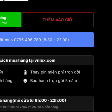
ping
THÊM VÀO GIỎ
h toán
đặt mua
0795 496 789
(8:30 - 22:00)
sách mua hàng tại vnlux.com
ển
Thay pin miễn phí trọn đời
h hãng
Bảo hành trọn gói 5 năm
a hàng(mở cửa từ 8h:00 - 22h:00)
iên hệ trước để vnlux.vn chuẩn bị sẵn hàng