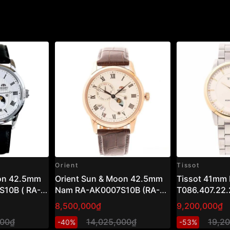
Orient
Tissot
oon 42.5mm
Orient Sun & Moon 42.5mm
Tissot 41mm
10B ( RA-
Nam RA-AK0007S10B (RA-
T086.407.22.
AK0007S30B)
8,500,000₫
9,200,000₫
000₫
14,025,000₫
19,2
-40%
-53%