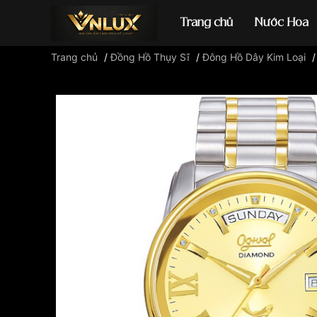
Trang chủ
Nước Hoa
Trang chủ
/
Đồng Hồ Thụy Sĩ
/
Đông Hồ Dây Kim Loại
Đồng hồ casio
đ