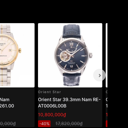
Orient Star
Casio
 Nam
Orient Star 39.3mm Nam RE-
Casio 45
261.00
AT0006L00B
1200WHD
10,800,000₫
1,301,600
00,000₫
17,820,000₫
1,
-40%
-20%