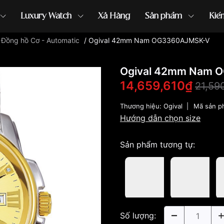
Luxury Watch
Xả Hàng
Sản phẩm
Kiế
/
Đồng hồ Cơ - Automatic
/
Ogival 42mm Nam OG3360AJMSK-V
ồng hồ G-Shock
đồng hồ Orient
...
Ogival 42mm Nam 
14,659,610₫
21,59
Thương hiệu:
Ogival
|
Mã sản p
Hướng dẫn chọn size
Sản phẩm tương tự:
Số lượng: