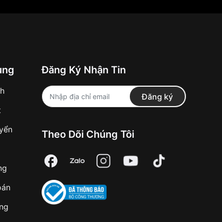
ung
Đăng Ký Nhận Tin
nh
Đăng ký
t
uyển
Theo Dõi Chúng Tôi
ng
oán
àng