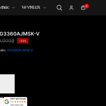
0
n thức
Về VNLUX
OG3360AJMSK-V
0,000₫
-33%
hẩm:
OG3360AJMSK-V