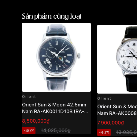
Sản phẩm cùng loại
Orient
Orient
Orient Sun & Moon 42.5mm
Orient Sun & M
Nam RA-AK0011D10B (RA-
Nam RA-AK0008S
AK0011D30B)
AK0008S30B )
8,500,000₫
7,900,000₫
14,025,000₫
-40%
13,035,
-40%