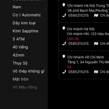
Chi nhánh Hà Nội Trung 
Nam
38 phố Bạch Mai,Phường 
Cơ / Automatic
0585215215
Chỉ 
Dây kim loại
Chi nhánh Hà Nội
Kính Sapphire
Chi nhánh HN: 123 Hào Na
5 ATM
Liên hệ
0585215215
Chỉ 
40 tiếng
42mm
Chi Nhánh Hồ Chí Minh
Tầng 1, 34 Nguyễn Thị Mi
Thụy Sỹ
hệ
Vỏ thép không gỉ
0585215215
Chỉ 
Mặt tròn
Vỏ Màu Vàng
Sang trọng
Giờ, phút, giây