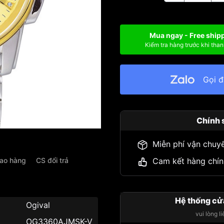
Mua ngay - Free ship
Kiểm tra hàng trước khi than
Gọi 
Chính 
Miễn phí vận chuy
iao hàng
CS đổi trả
Cam kết hàng chín
Hệ thống cử
Ogival
vui lòng l
U
OG3360AJMSK-V