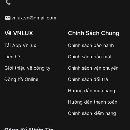
cầu
Từ khóa SEO:
vnlux.vn@gmail.com
Về VNLUX
Chính Sách Chung
Tải App VnLux
Chính sách bảo hành
Áp dụng với các đơn hàng giá trị cao hoặc
Liên hệ
Chính sách bảo mật
sản phẩm đặc biệt
Khách hàng cần
đặt cọc trước 10% giá trị đơn
Giới thiệu về công ty
Chính sách vận chuyển
hàng
Số tiền còn lại thanh toán khi nhận hàng hoặc
Đồng hồ Online
Chính sách đổi trả
theo thỏa thuận
Hướng dẫn mua hàng
Lợi ích của việc đặt cọc:
Hướng dẫn thanh toán
✔️ Đảm bảo xử lý đơn hàng nhanh chóng
Chính sách kiểm hàng
✔️ Hạn chế tình trạng hủy đơn không mong
muốn
Đăng Ký Nhận Tin