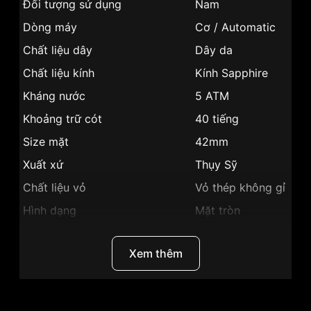
Đối tượng sử dụng
Nam
Dòng máy
Cơ / Automatic
Chất liệu dây
Dây da
Chất liệu kính
Kính Sapphire
Kháng nước
5 ATM
Khoảng trữ cót
40 tiếng
Size mặt
42mm
Xuất xứ
Thụy Sỹ
Chất liệu vỏ
Vỏ thép không gỉ
Hình dạng
Mặt tròn
Vỏ Màu Vàng
Màu vỏ
Hồng
Xem thêm
Phong cách
Sang trọng
Tính năng
Giờ, phút, giây