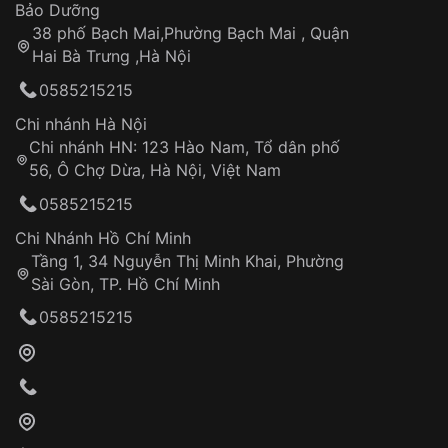
Thời gian tính từ khi xác nhận đơn hàng thành
Vỏ đồng hồ
Bảo Dưỡng
công
Sản phẩm đã bị:
38 phố Bạch Mai,Phường Bạch Mai , Quận
Tự ý sửa chữa
Hai Bà Trưng ,Hà Nội
Can thiệp tại các nơi không thuộc hệ
0585215215
thống VNLUX
Hotline: 0585 215 215
Chi nhánh Hà Nội
Chi nhánh HN: 123 Hào Nam, Tổ dân phố
Từ khóa SEO:
56, Ô Chợ Dừa, Hà Nội, Việt Nam
Hỗ trợ nhanh chóng – minh bạch
0585215215
Đảm bảo quyền lợi khách hàng
Đồng hành cùng khách hàng trong suốt quá
Chi Nhánh Hồ Chí Minh
trình sử dụng
Tầng 1, 34 Nguyễn Thị Minh Khai, Phường
Sài Gòn, TP. Hồ Chí Minh
Giao hàng tận nơi
0585215215
Khách hàng kiểm tra và thanh toán trực tiếp
cho nhân viên giao hàng
Xác nhận đơn hàng và thanh toán
VNLUX tiến hành giao hàng đến địa chỉ yêu