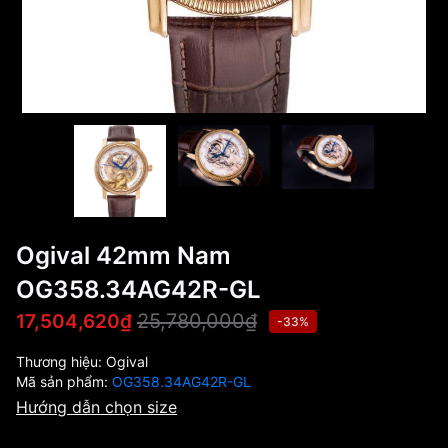
Ogival 42mm Nam
OG358.34AG42R-GL
25,780,000₫
17,504,620₫
-33%
Thương hiệu:
Ogival
Mã sản phẩm:
OG358.34AG42R-GL
Hướng dẫn chọn size