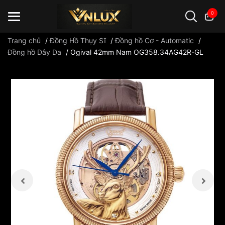
0
Trang chủ
/
Đồng Hồ Thụy Sĩ
/
Đồng hồ Cơ - Automatic
/
Đồng hồ Dây Da
/
Ogival 42mm Nam OG358.34AG42R-GL
Đồng hồ casio
đồng hồ G-Shock
đồng hồ Orient
...