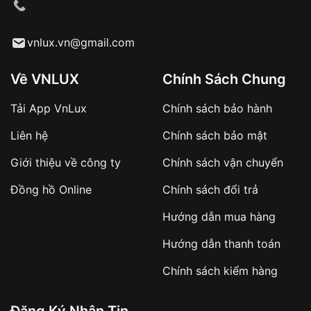
cầu
Từ khóa SEO:
vnlux.vn@gmail.com
Về VNLUX
Chính Sách Chung
Tải App VnLux
Chính sách bảo hành
Áp dụng với các đơn hàng giá trị cao hoặc
Liên hệ
Chính sách bảo mật
sản phẩm đặc biệt
Khách hàng cần
đặt cọc trước 10% giá trị đơn
Giới thiệu về công ty
Chính sách vận chuyển
hàng
Số tiền còn lại thanh toán khi nhận hàng hoặc
Đồng hồ Online
Chính sách đổi trả
theo thỏa thuận
Hướng dẫn mua hàng
Lợi ích của việc đặt cọc:
Hướng dẫn thanh toán
✔️ Đảm bảo xử lý đơn hàng nhanh chóng
Chính sách kiểm hàng
✔️ Hạn chế tình trạng hủy đơn không mong
muốn
Đăng Ký Nhận Tin