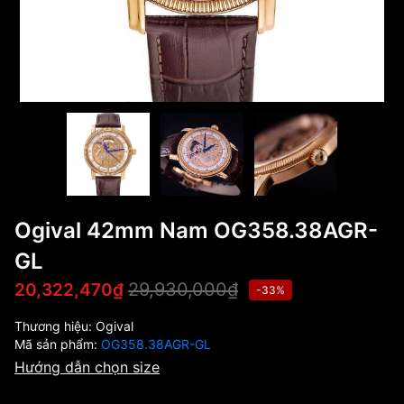
Ogival 42mm Nam OG358.38AGR-
GL
29,930,000₫
20,322,470₫
-33%
Thương hiệu:
Ogival
Mã sản phẩm:
OG358.38AGR-GL
Hướng dẫn chọn size