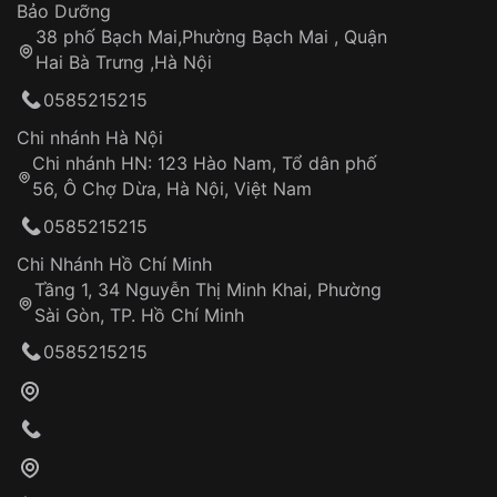
Thời gian tính từ khi xác nhận đơn hàng thành
Vỏ đồng hồ
Bảo Dưỡng
công
Sản phẩm đã bị:
38 phố Bạch Mai,Phường Bạch Mai , Quận
Tự ý sửa chữa
Hai Bà Trưng ,Hà Nội
Can thiệp tại các nơi không thuộc hệ
0585215215
thống VNLUX
Hotline: 0585 215 215
Chi nhánh Hà Nội
Chi nhánh HN: 123 Hào Nam, Tổ dân phố
Từ khóa SEO:
56, Ô Chợ Dừa, Hà Nội, Việt Nam
Hỗ trợ nhanh chóng – minh bạch
0585215215
Đảm bảo quyền lợi khách hàng
Đồng hành cùng khách hàng trong suốt quá
Chi Nhánh Hồ Chí Minh
trình sử dụng
Tầng 1, 34 Nguyễn Thị Minh Khai, Phường
Sài Gòn, TP. Hồ Chí Minh
Giao hàng tận nơi
0585215215
Khách hàng kiểm tra và thanh toán trực tiếp
cho nhân viên giao hàng
Xác nhận đơn hàng và thanh toán
VNLUX tiến hành giao hàng đến địa chỉ yêu