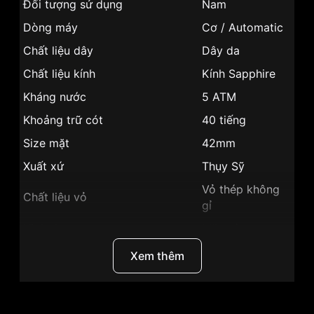
Đối tượng sử dụng
Nam
Dòng máy
Cơ / Automatic
Chất liệu dây
Dây da
Chất liệu kính
Kính Sapphire
Kháng nước
5 ATM
Khoảng trữ cót
40 tiếng
Size mặt
42mm
Xuất xứ
Thụy Sỹ
Vỏ thép không
Chất liệu vỏ
gỉ
Hình dạng
Mặt tròn
Vỏ Màu Vàng
Xem thêm
Màu vỏ
Hồng
Phong cách
Sang trọng