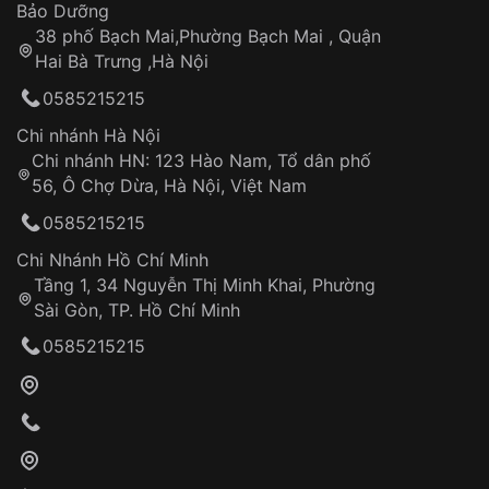
Thời gian tính từ khi xác nhận đơn hàng thành
Vỏ đồng hồ
Bảo Dưỡng
công
Sản phẩm đã bị:
38 phố Bạch Mai,Phường Bạch Mai , Quận
Tự ý sửa chữa
Hai Bà Trưng ,Hà Nội
Can thiệp tại các nơi không thuộc hệ
0585215215
thống VNLUX
Hotline: 0585 215 215
Chi nhánh Hà Nội
Chi nhánh HN: 123 Hào Nam, Tổ dân phố
Từ khóa SEO:
56, Ô Chợ Dừa, Hà Nội, Việt Nam
Hỗ trợ nhanh chóng – minh bạch
0585215215
Đảm bảo quyền lợi khách hàng
Đồng hành cùng khách hàng trong suốt quá
Chi Nhánh Hồ Chí Minh
trình sử dụng
Tầng 1, 34 Nguyễn Thị Minh Khai, Phường
Sài Gòn, TP. Hồ Chí Minh
Giao hàng tận nơi
0585215215
Khách hàng kiểm tra và thanh toán trực tiếp
cho nhân viên giao hàng
Xác nhận đơn hàng và thanh toán
VNLUX tiến hành giao hàng đến địa chỉ yêu