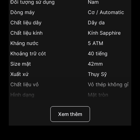
Đối tượng sử dụng
Nam
Dòng máy
Cơ / Automatic
Chất liệu dây
Dây da
Chất liệu kính
Kính Sapphire
Kháng nước
5 ATM
Khoảng trữ cót
40 tiếng
Size mặt
42mm
Xuất xứ
Thụy Sỹ
Chất liệu vỏ
Vỏ thép không gỉ
Hình dạng
Mặt tròn
Vỏ Màu Vàng
Màu vỏ
Hồng
Xem thêm
Phong cách
Sang trọng
Tính năng
Giờ, phút, giây