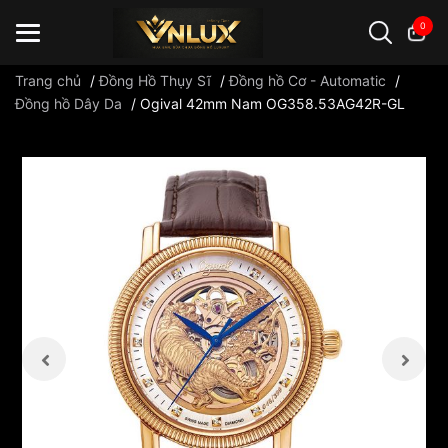
0
Trang chủ
/
Đồng Hồ Thụy Sĩ
/
Đồng hồ Cơ - Automatic
/
Đồng hồ Dây Da
/
Ogival 42mm Nam OG358.53AG42R-GL
Đồng hồ casio
đồng hồ G-Shock
đồng hồ Orient
...