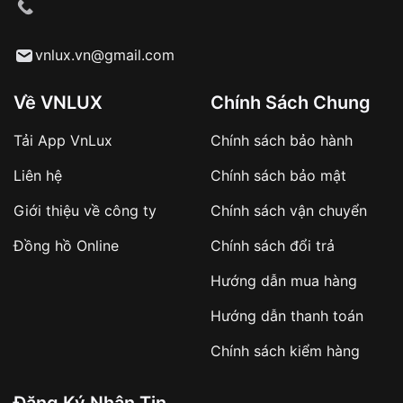
cầu
Từ khóa SEO:
vnlux.vn@gmail.com
Về VNLUX
Chính Sách Chung
Tải App VnLux
Chính sách bảo hành
Áp dụng với các đơn hàng giá trị cao hoặc
Liên hệ
Chính sách bảo mật
sản phẩm đặc biệt
Khách hàng cần
đặt cọc trước 10% giá trị đơn
Giới thiệu về công ty
Chính sách vận chuyển
hàng
Số tiền còn lại thanh toán khi nhận hàng hoặc
Đồng hồ Online
Chính sách đổi trả
theo thỏa thuận
Hướng dẫn mua hàng
Lợi ích của việc đặt cọc:
Hướng dẫn thanh toán
✔️ Đảm bảo xử lý đơn hàng nhanh chóng
Chính sách kiểm hàng
✔️ Hạn chế tình trạng hủy đơn không mong
muốn
Đăng Ký Nhận Tin