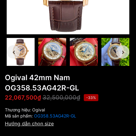
Ogival 42mm Nam
OG358.53AG42R-GL
32,500,000₫
22,067,500₫
-33%
Thương hiệu:
Ogival
Mã sản phẩm:
OG358.53AG42R-GL
Hướng dẫn chọn size