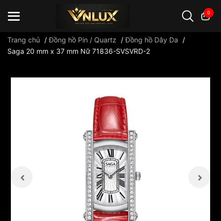
0
Trang chủ
/
Đồng hồ Pin / Quartz
/
Đồng hồ Dây Da
/
Saga 20 mm x 37 mm Nữ 71836-SVSVRD-2
Đồng hồ casio
đồng hồ G-Shock
đồng hồ Orient
...