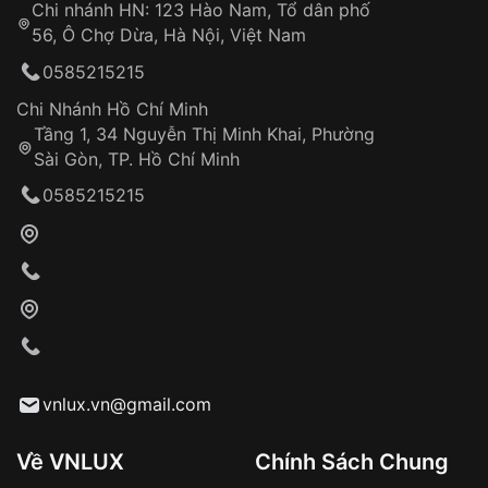
Chi nhánh HN: 123 Hào Nam, Tổ dân phố
Từ khóa SEO:
56, Ô Chợ Dừa, Hà Nội, Việt Nam
Hỗ trợ nhanh chóng – minh bạch
0585215215
Đảm bảo quyền lợi khách hàng
Đồng hành cùng khách hàng trong suốt quá
Chi Nhánh Hồ Chí Minh
trình sử dụng
Tầng 1, 34 Nguyễn Thị Minh Khai, Phường
Sài Gòn, TP. Hồ Chí Minh
Giao hàng tận nơi
0585215215
Khách hàng kiểm tra và thanh toán trực tiếp
cho nhân viên giao hàng
Xác nhận đơn hàng và thanh toán
VNLUX tiến hành giao hàng đến địa chỉ yêu
cầu
Từ khóa SEO:
vnlux.vn@gmail.com
Về VNLUX
Chính Sách Chung