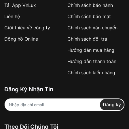
Tải App VnLux
Chính sách bảo hành
Áp dụng với các đơn hàng giá trị cao hoặc
Liên hệ
Chính sách bảo mật
sản phẩm đặc biệt
Khách hàng cần
đặt cọc trước 10% giá trị đơn
Giới thiệu về công ty
Chính sách vận chuyển
hàng
Số tiền còn lại thanh toán khi nhận hàng hoặc
Đồng hồ Online
Chính sách đổi trả
theo thỏa thuận
Hướng dẫn mua hàng
Lợi ích của việc đặt cọc:
Hướng dẫn thanh toán
✔️ Đảm bảo xử lý đơn hàng nhanh chóng
Chính sách kiểm hàng
✔️ Hạn chế tình trạng hủy đơn không mong
muốn
Đăng Ký Nhận Tin
Từ khóa SEO:
Đăng ký
Khách hàng được
kiểm tra hàng trước khi
Theo Dõi Chúng Tôi