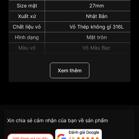
Size mặt
27mm
Xuất xứ
Nhật Bản
Chất liệu vỏ
Vỏ Thép không gỉ 316L
Hình dạng
Mặt tròn
Màu vỏ
Vỏ Màu Bạc
Độ dày
7mm
Những sản phẩm tương tự
"Seiko 27mm Nữ
Xem thêm
SXDF57P2":
Thương Hiệu
Seiko
SKU
SXDF57P2
Chính sách vận chuyển VNLUX
Xin chia sẻ cảm nhận của bạn về sản phẩm
tiện lợi –
Đối tượng sử dụng
Nữ
nhanh chóng – minh bạch
Dòng máy
Pin / Quartz
Viết đánh giá tại đây