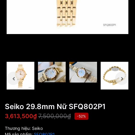
Seiko 29.8mm Nữ SFQ802P1
7,500,000₫
3,613,500₫
-52%
Thương hiệu:
Seiko
Mã sản phẩm:
SFQ802P1