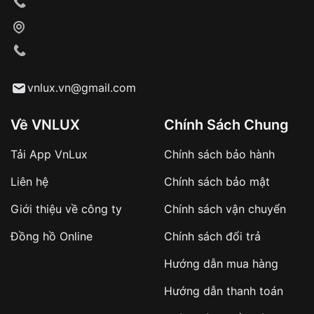
Xác nhận đơn hàng và thanh toán
VNLUX tiến hành giao hàng đến địa chỉ yêu
cầu
Từ khóa SEO:
vnlux.vn@gmail.com
Về VNLUX
Chính Sách Chung
Tải App VnLux
Chính sách bảo hành
Áp dụng với các đơn hàng giá trị cao hoặc
Liên hệ
Chính sách bảo mật
sản phẩm đặc biệt
Khách hàng cần
đặt cọc trước 10% giá trị đơn
Giới thiệu về công ty
Chính sách vận chuyển
hàng
Số tiền còn lại thanh toán khi nhận hàng hoặc
Đồng hồ Online
Chính sách đổi trả
theo thỏa thuận
Hướng dẫn mua hàng
Lợi ích của việc đặt cọc:
Hướng dẫn thanh toán
✔️ Đảm bảo xử lý đơn hàng nhanh chóng