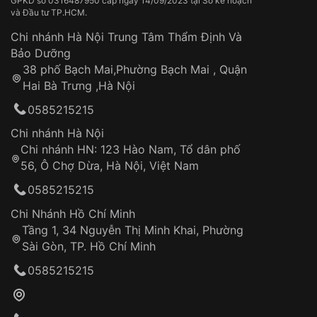
Thời gian vận chuyển trung bình:
Tai nạn hoặc tác động từ bên ngoài
3 – 5 ngày
GPKD số 0316487950 cấp ngày 14/09/2023 tại Sở kế hoạch
và Đầu tư TP.HCM.
làm việc
Hao mòn tự nhiên theo thời gian:
Áp dụng cho tất cả tỉnh thành trên toàn quốc
Dây đeo
Chi nhánh Hà Nội Trung Tâm Thẩm Định Và
Thời gian tính từ khi xác nhận đơn hàng thành
Vỏ đồng hồ
Bảo Dưỡng
công
Sản phẩm đã bị:
38 phố Bạch Mai,Phường Bạch Mai , Quận
Tự ý sửa chữa
Hai Bà Trưng ,Hà Nội
Can thiệp tại các nơi không thuộc hệ
0585215215
thống VNLUX
Hotline: 0585 215 215
Chi nhánh Hà Nội
Chi nhánh HN: 123 Hào Nam, Tổ dân phố
Từ khóa SEO:
56, Ô Chợ Dừa, Hà Nội, Việt Nam
Hỗ trợ nhanh chóng – minh bạch
0585215215
Đảm bảo quyền lợi khách hàng
Đồng hành cùng khách hàng trong suốt quá
Chi Nhánh Hồ Chí Minh
trình sử dụng
Tầng 1, 34 Nguyễn Thị Minh Khai, Phường
Sài Gòn, TP. Hồ Chí Minh
Giao hàng tận nơi
0585215215
Khách hàng kiểm tra và thanh toán trực tiếp
cho nhân viên giao hàng