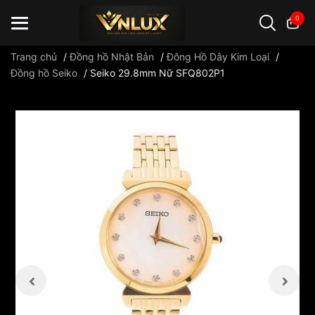
0
Trang chủ
/
Đồng hồ Nhật Bản
/
Đông Hồ Dây Kim Loại
/
Đồng hồ Seiko
/
Seiko 29.8mm Nữ SFQ802P1
Đồng hồ casio
đồng hồ G-Shock
đồng hồ Orient
...