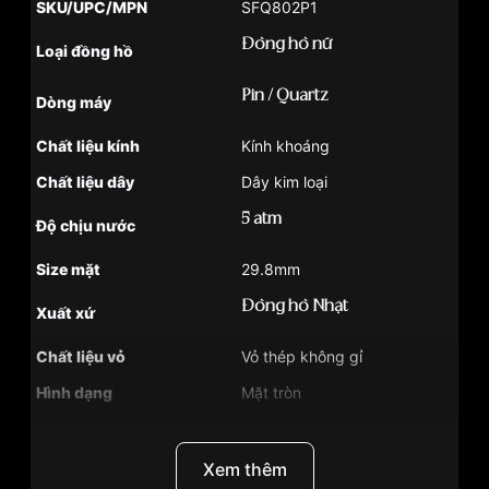
SKU/UPC/MPN
SFQ802P1
Đồng hồ nữ
Loại đồng hồ
Pin / Quartz
Dòng máy
Chất liệu kính
Kính khoáng
Chất liệu dây
Dây kim loại
5 atm
Độ chịu nước
Size mặt
29.8mm
Đồng hồ Nhật
Xuất xứ
Chất liệu vỏ
Vỏ thép không gỉ
Hình dạng
Mặt tròn
Màu vỏ
Vàng
Tình trạng
Hàng mới về
Xem thêm