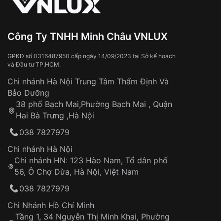
Đeo đồng hồ khi tắm nước nóng, xông
hơi
Đồng hồ bị hư hỏng do:
Công Ty TNHH Minh Châu VNLUX
Va đập, rơi vỡ
Thời gian vận chuyển trung bình:
Tai nạn hoặc tác động từ bên ngoài
3 – 5 ngày
GPKD số 0316487950 cấp ngày 14/09/2023 tại Sở kế hoạch
và Đầu tư TP.HCM.
làm việc
Hao mòn tự nhiên theo thời gian:
Áp dụng cho tất cả tỉnh thành trên toàn quốc
Dây đeo
Chi nhánh Hà Nội Trung Tâm Thẩm Định Và
Thời gian tính từ khi xác nhận đơn hàng thành
Vỏ đồng hồ
Bảo Dưỡng
công
Sản phẩm đã bị:
38 phố Bạch Mai,Phường Bạch Mai , Quận
Tự ý sửa chữa
Hai Bà Trưng ,Hà Nội
Can thiệp tại các nơi không thuộc hệ
038 7827979
thống VNLUX
Hotline: 0585 215 215
Chi nhánh Hà Nội
Chi nhánh HN: 123 Hào Nam, Tổ dân phố
Từ khóa SEO:
56, Ô Chợ Dừa, Hà Nội, Việt Nam
Hỗ trợ nhanh chóng – minh bạch
038 7827979
Đảm bảo quyền lợi khách hàng
Đồng hành cùng khách hàng trong suốt quá
Chi Nhánh Hồ Chí Minh
trình sử dụng
Tầng 1, 34 Nguyễn Thị Minh Khai, Phường