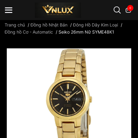
0
Trang chủ
/
Đồng hồ Nhật Bản
/
Đông Hồ Dây Kim Loại
/
Đồng hồ Cơ - Automatic
/
Seiko 26mm Nữ SYME48K1
Đồng hồ casio
đồng hồ G-Shock
đồng hồ Orient
...