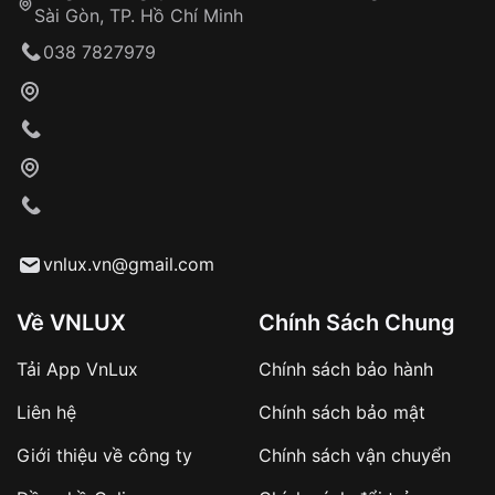
Sài Gòn, TP. Hồ Chí Minh
Giao hàng tận nơi
038 7827979
Khách hàng kiểm tra và thanh toán trực tiếp
cho nhân viên giao hàng
Xác nhận đơn hàng và thanh toán
VNLUX tiến hành giao hàng đến địa chỉ yêu
cầu
Từ khóa SEO:
vnlux.vn@gmail.com
Về VNLUX
Chính Sách Chung
Tải App VnLux
Chính sách bảo hành
Áp dụng với các đơn hàng giá trị cao hoặc
Liên hệ
Chính sách bảo mật
sản phẩm đặc biệt
Khách hàng cần
đặt cọc trước 10% giá trị đơn
Giới thiệu về công ty
Chính sách vận chuyển
hàng
Số tiền còn lại thanh toán khi nhận hàng hoặc