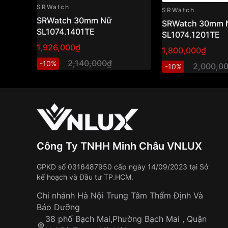
SRWatch
SRWatch
SRWatch 30mm Nữ
SRWatch 30mm 
SL1074.1401TE
SL1074.1201TE
1,926,000₫
1,800,000₫
2,140,000₫
-10%
2,000,0
-10%
Công Ty TNHH Minh Châu VNLUX
GPKD số 0316487950 cấp ngày 14/09/2023 tại Sở
kế hoạch và Đầu tư TP.HCM.
Chi nhánh Hà Nội Trung Tâm Thẩm Định Và
Bảo Dưỡng
38 phố Bạch Mai,Phường Bạch Mai , Quận