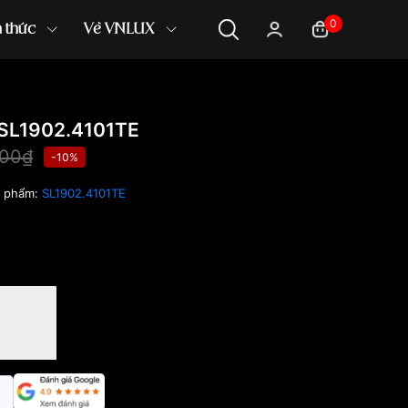
0
n thức
Về VNLUX
SL1902.4101TE
000₫
-10%
n phẩm:
SL1902.4101TE