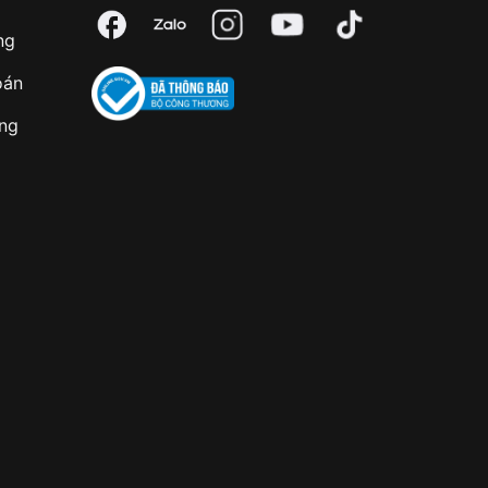
ng
oán
àng