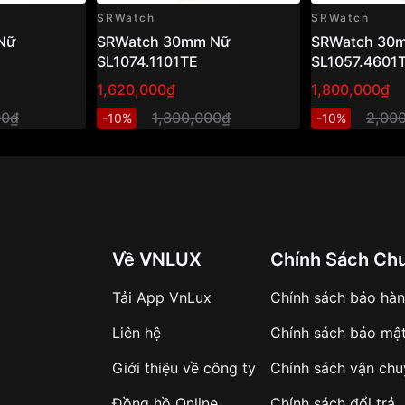
SRWatch
SRWatch
Nữ
SRWatch 30mm Nữ
SRWatch 30
SL1074.1101TE
SL1057.4601
1,620,000₫
1,800,000₫
00₫
1,800,000₫
2,00
-10%
-10%
Về VNLUX
Chính Sách Ch
Tải App VnLux
Chính sách bảo hà
Liên hệ
Chính sách bảo mậ
Giới thiệu về công ty
Chính sách vận ch
Đồng hồ Online
Chính sách đổi trả