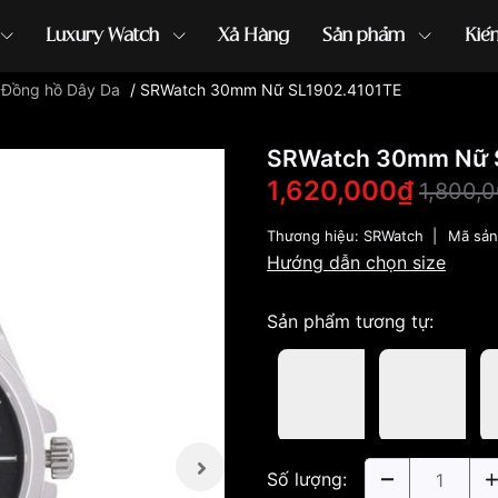
Luxury Watch
Xả Hàng
Sản phẩm
Kiế
/
Đồng hồ Dây Da
/
SRWatch 30mm Nữ SL1902.4101TE
ồng hồ G-Shock
đồng hồ Orient
...
SRWatch 30mm Nữ 
1,620,000₫
1,800,
Thương hiệu:
SRWatch
|
Mã sả
Hướng dẫn chọn size
Sản phẩm tương tự:
Số lượng: