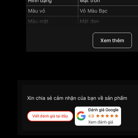
Hình dạng
Mặt tròn
Màu vỏ
Vỏ Màu Bạc
Màu mặt
Mặt đen
Tính năng
Dạ quang, Lịch thứ, Lịch 
Xem thêm
Những sản phẩm tương tự
"SRWatch 30mm Nữ 
Xin chia sẻ cảm nhận của bạn về sản phẩm
Viết đánh giá tại đây