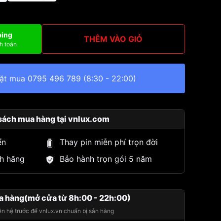
ping
THÊM VÀO GIỎ
h toán
đặt mua
0795 496 789
(8:30 - 22:00)
sách mua hàng tại vnlux.com
ển
Thay pin miễn phí trọn đời
h hãng
Bảo hành trọn gói 5 năm
a hàng(mở cửa từ 8h:00 - 22h:00)
iên hệ trước để vnlux.vn chuẩn bị sẵn hàng