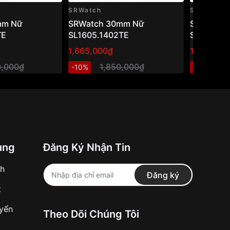
SRWatch
SRWatch
mm Nữ
SRWatch 30mm Nữ
SRWatch
TE
SL1605.1402TE
SL80071.
1,665,000₫
1,470,000
0,000₫
1,850,000₫
2
-10%
-40%
ung
Đăng Ký Nhận Tin
nh
Đăng ký
t
uyển
Theo Dõi Chúng Tôi