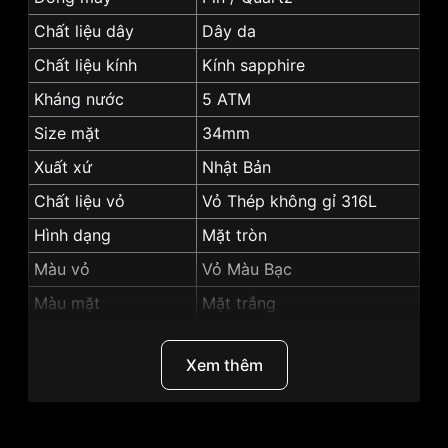
Chất liệu dây
Dây da
Chất liệu kính
Kính sapphire
Kháng nước
5 ATM
Size mặt
34mm
Xuất xứ
Nhật Bản
Chất liệu vỏ
Vỏ Thép không gỉ 316L
Hình dạng
Mặt tròn
Màu vỏ
Vỏ Màu Bạc
Màu mặt
Mặt trắng
Tính năng
Lịch ngày, Giờ, phút, giây
Xem thêm
Những sản phẩm tương tự
"SRWatch 34mm Nữ
SL5002.4102BL":