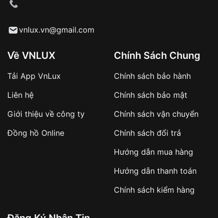
cầu
Từ khóa SEO:
vnlux.vn@gmail.com
Về VNLUX
Chính Sách Chung
Tải App VnLux
Chính sách bảo hành
Áp dụng với các đơn hàng giá trị cao hoặc
Liên hệ
Chính sách bảo mật
sản phẩm đặc biệt
Khách hàng cần
đặt cọc trước 10% giá trị đơn
Giới thiệu về công ty
Chính sách vận chuyển
hàng
Số tiền còn lại thanh toán khi nhận hàng hoặc
Đồng hồ Online
Chính sách đổi trả
theo thỏa thuận
Hướng dẫn mua hàng
Lợi ích của việc đặt cọc:
Hướng dẫn thanh toán
✔️ Đảm bảo xử lý đơn hàng nhanh chóng
Chính sách kiểm hàng
✔️ Hạn chế tình trạng hủy đơn không mong
muốn
Đăng Ký Nhận Tin