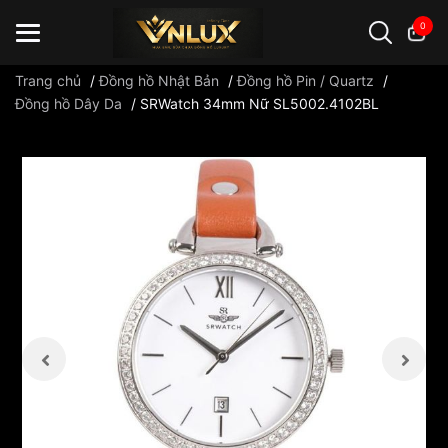
0
Trang chủ
/
Đồng hồ Nhật Bản
/
Đồng hồ Pin / Quartz
/
Đồng hồ Dây Da
/
SRWatch 34mm Nữ SL5002.4102BL
Đồng hồ casio
đồng hồ G-Shock
đồng hồ Orient
...