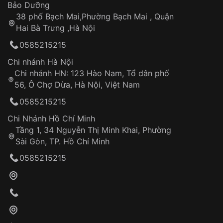
Thời gian tính từ khi xác nhận đơn hàng thành
Vỏ đồng hồ
Bảo Dưỡng
công
Sản phẩm đã bị:
38 phố Bạch Mai,Phường Bạch Mai , Quận
Tự ý sửa chữa
Hai Bà Trưng ,Hà Nội
Can thiệp tại các nơi không thuộc hệ
0585215215
thống VNLUX
Hotline: 0585 215 215
Chi nhánh Hà Nội
Chi nhánh HN: 123 Hào Nam, Tổ dân phố
Từ khóa SEO:
56, Ô Chợ Dừa, Hà Nội, Việt Nam
Hỗ trợ nhanh chóng – minh bạch
0585215215
Đảm bảo quyền lợi khách hàng
Đồng hành cùng khách hàng trong suốt quá
Chi Nhánh Hồ Chí Minh
trình sử dụng
Tầng 1, 34 Nguyễn Thị Minh Khai, Phường
Sài Gòn, TP. Hồ Chí Minh
Giao hàng tận nơi
0585215215
Khách hàng kiểm tra và thanh toán trực tiếp
cho nhân viên giao hàng
Xác nhận đơn hàng và thanh toán
VNLUX tiến hành giao hàng đến địa chỉ yêu