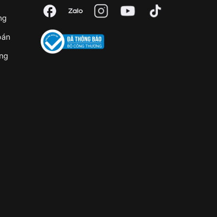
ng
oán
àng