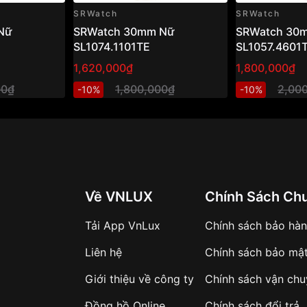
SRWatch
SRWatch
Nữ
SRWatch 30mm Nữ
SRWatch 30
SL1074.1101TE
SL1057.4601
1,620,000₫
1,800,000₫
00₫
1,800,000₫
2,00
-10%
-10%
Về VNLUX
Chính Sách Ch
Tải App VnLux
Chính sách bảo hà
Liên hệ
Chính sách bảo mậ
Giới thiệu về công ty
Chính sách vận ch
Đồng hồ Online
Chính sách đổi trả