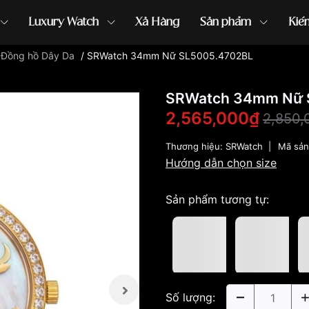
Luxury Watch
Xả Hàng
Sản phẩm
Kiế
/
Đồng hồ Dây Da
/
SRWatch 34mm Nữ SL5005.4702BL
ồng hồ G-Shock
đồng hồ Orient
...
SRWatch 34mm Nữ 
2,565,000₫
2,850,
Thương hiệu:
SRWatch
|
Mã sả
Hướng dẫn chọn size
Sản phẩm tương tự:
Số lượng: