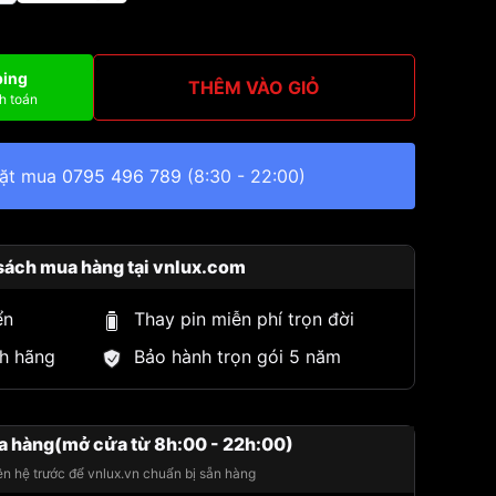
ping
THÊM VÀO GIỎ
h toán
đặt mua
0795 496 789
(8:30 - 22:00)
sách mua hàng tại vnlux.com
ển
Thay pin miễn phí trọn đời
h hãng
Bảo hành trọn gói 5 năm
a hàng(mở cửa từ 8h:00 - 22h:00)
iên hệ trước để vnlux.vn chuẩn bị sẵn hàng