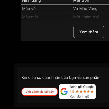
Hình dạng
Mặt tròn
Màu vỏ
Vỏ Màu Vàng
Màu mặt
Mặt khảm trai
Tính năng
Lịch ngày, Giờ, phú
Xem thêm
Những sản phẩm tương tự
"SRWatch 34mm Nữ
Xin chia sẻ cảm nhận của bạn về sản phẩm
Viết đánh giá tại đây