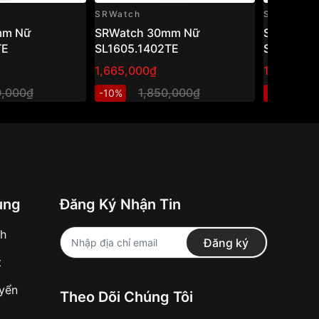
SRWatch
SRWatch
mm Nữ
SRWatch 30mm Nữ
SRWatch
TE
SL1605.1402TE
SL80071.
1,665,000₫
1,470,000
0,000₫
1,850,000₫
2
-10%
-40%
ung
Đăng Ký Nhận Tin
nh
Đăng ký
t
uyển
Theo Dõi Chúng Tôi