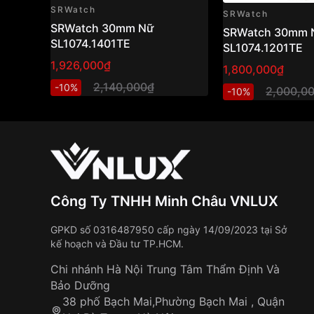
SRWatch
SRWatch
SRWatch 30mm Nữ
SRWatch 30mm 
SL1074.1401TE
SL1074.1201TE
1,926,000₫
1,800,000₫
2,140,000₫
-10%
2,000,0
-10%
Công Ty TNHH Minh Châu VNLUX
GPKD số 0316487950 cấp ngày 14/09/2023 tại Sở
kế hoạch và Đầu tư TP.HCM.
Chi nhánh Hà Nội Trung Tâm Thẩm Định Và
Bảo Dưỡng
38 phố Bạch Mai,Phường Bạch Mai , Quận