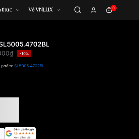
0
n thức
Về VNLUX
SL5005.4702BL
000₫
-10%
n phẩm:
SL5005.4702BL