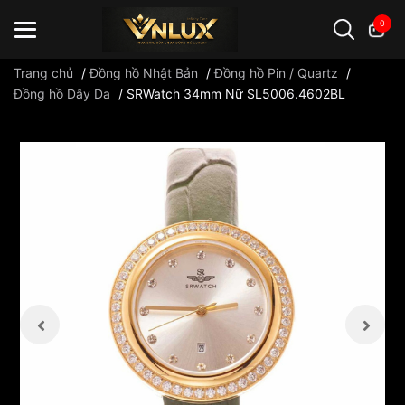
0
Trang chủ
/
Đồng hồ Nhật Bản
/
Đồng hồ Pin / Quartz
/
Đồng hồ Dây Da
/
SRWatch 34mm Nữ SL5006.4602BL
Đồng hồ casio
đồng hồ G-Shock
đồng hồ Orient
...