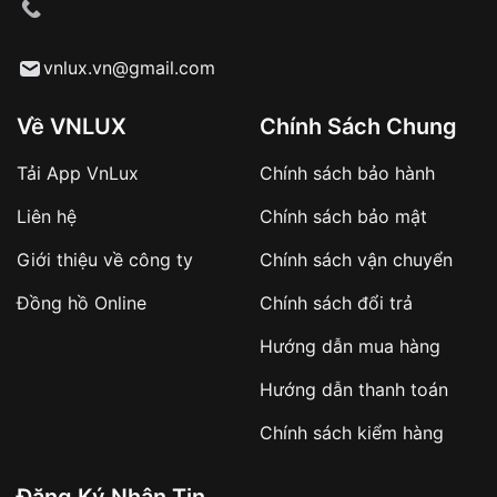
cầu
Từ khóa SEO:
vnlux.vn@gmail.com
Về VNLUX
Chính Sách Chung
Tải App VnLux
Chính sách bảo hành
Áp dụng với các đơn hàng giá trị cao hoặc
Liên hệ
Chính sách bảo mật
sản phẩm đặc biệt
Khách hàng cần
đặt cọc trước 10% giá trị đơn
Giới thiệu về công ty
Chính sách vận chuyển
hàng
Số tiền còn lại thanh toán khi nhận hàng hoặc
Đồng hồ Online
Chính sách đổi trả
theo thỏa thuận
Hướng dẫn mua hàng
Lợi ích của việc đặt cọc:
Hướng dẫn thanh toán
✔️ Đảm bảo xử lý đơn hàng nhanh chóng
Chính sách kiểm hàng
✔️ Hạn chế tình trạng hủy đơn không mong
muốn
Đăng Ký Nhận Tin