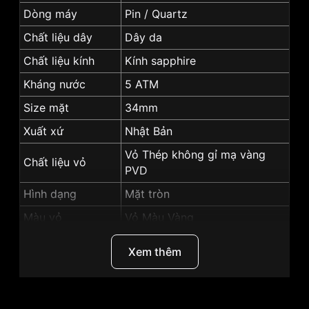
Dòng máy
Pin / Quartz
Chất liệu dây
Dây da
Chất liệu kính
Kính sapphire
Kháng nước
5 ATM
Size mặt
34mm
Xuất xứ
Nhật Bản
Vỏ Thép không gỉ mạ vàng
Chất liệu vỏ
PVD
Hình dạng
Mặt tròn
Màu vỏ
Vỏ Màu Vàng
Màu mặt
Mặt bạc
Xem thêm
Tính năng
Lịch ngày, Giờ, phút, giây
Những sản phẩm tương tự
"SRWatch 34mm Nữ
SL5006.4602BL":