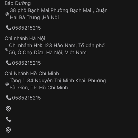
Thời gian tính từ khi xác nhận đơn hàng thành
Vỏ đồng hồ
Bảo Dưỡng
công
Sản phẩm đã bị:
38 phố Bạch Mai,Phường Bạch Mai , Quận
Tự ý sửa chữa
Hai Bà Trưng ,Hà Nội
Can thiệp tại các nơi không thuộc hệ
0585215215
thống VNLUX
Hotline: 0585 215 215
Chi nhánh Hà Nội
Chi nhánh HN: 123 Hào Nam, Tổ dân phố
Từ khóa SEO:
56, Ô Chợ Dừa, Hà Nội, Việt Nam
Hỗ trợ nhanh chóng – minh bạch
0585215215
Đảm bảo quyền lợi khách hàng
Đồng hành cùng khách hàng trong suốt quá
Chi Nhánh Hồ Chí Minh
trình sử dụng
Tầng 1, 34 Nguyễn Thị Minh Khai, Phường
Sài Gòn, TP. Hồ Chí Minh
Giao hàng tận nơi
0585215215
Khách hàng kiểm tra và thanh toán trực tiếp
cho nhân viên giao hàng
Xác nhận đơn hàng và thanh toán
VNLUX tiến hành giao hàng đến địa chỉ yêu