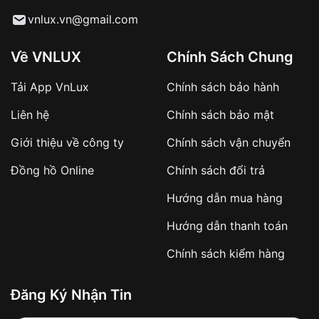
Từ khóa SEO:
vnlux.vn@gmail.com
Về VNLUX
Chính Sách Chung
Tải App VnLux
Chính sách bảo hành
Áp dụng với các đơn hàng giá trị cao hoặc
Liên hệ
Chính sách bảo mật
sản phẩm đặc biệt
Khách hàng cần
đặt cọc trước 10% giá trị đơn
Giới thiệu về công ty
Chính sách vận chuyển
hàng
Số tiền còn lại thanh toán khi nhận hàng hoặc
Đồng hồ Online
Chính sách đổi trả
theo thỏa thuận
Hướng dẫn mua hàng
Lợi ích của việc đặt cọc:
Hướng dẫn thanh toán
✔️ Đảm bảo xử lý đơn hàng nhanh chóng
Chính sách kiểm hàng
✔️ Hạn chế tình trạng hủy đơn không mong
muốn
Đăng Ký Nhận Tin
Từ khóa SEO: