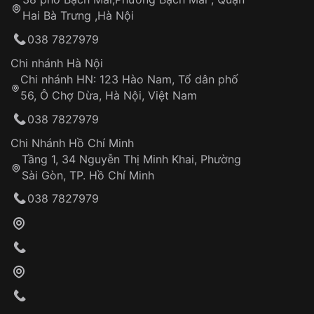
Tự ý sửa chữa
Hai Bà Trưng ,Hà Nội
Can thiệp tại các nơi không thuộc hệ
038 7827979
thống VNLUX
Hotline: 0585 215 215
Chi nhánh Hà Nội
Chi nhánh HN: 123 Hào Nam, Tổ dân phố
Từ khóa SEO:
56, Ô Chợ Dừa, Hà Nội, Việt Nam
Hỗ trợ nhanh chóng – minh bạch
038 7827979
Đảm bảo quyền lợi khách hàng
Đồng hành cùng khách hàng trong suốt quá
Chi Nhánh Hồ Chí Minh
trình sử dụng
Tầng 1, 34 Nguyễn Thị Minh Khai, Phường
Sài Gòn, TP. Hồ Chí Minh
Giao hàng tận nơi
038 7827979
Khách hàng kiểm tra và thanh toán trực tiếp
cho nhân viên giao hàng
Xác nhận đơn hàng và thanh toán
VNLUX tiến hành giao hàng đến địa chỉ yêu
cầu