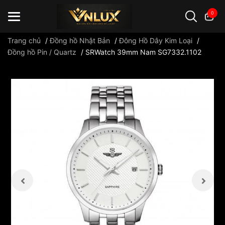
0
Trang chủ
/
Đồng hồ Nhật Bản
/
Đông Hồ Dây Kim Loại
/
Đồng hồ Pin / Quartz
/
SRWatch 39mm Nam SG7332.1102
Đồng hồ casio
đồng hồ G-Shock
đồng hồ Orient
...