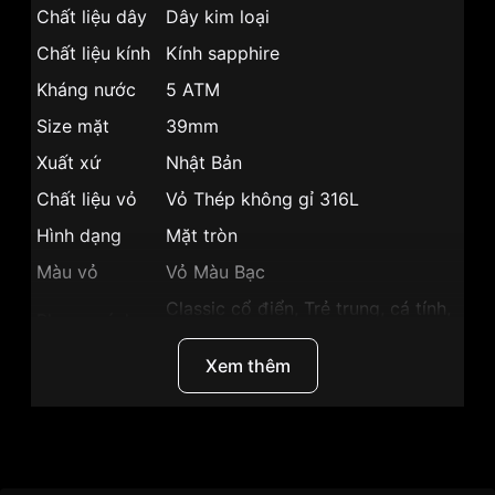
Chất liệu dây
Dây kim loại
Chất liệu kính
Kính sapphire
Kháng nước
5 ATM
Size mặt
39mm
Xuất xứ
Nhật Bản
Chất liệu vỏ
Vỏ Thép không gỉ 316L
Hình dạng
Mặt tròn
Màu vỏ
Vỏ Màu Bạc
Classic cổ điển, Trẻ trung, cá tính,
Phong cách
Sang trọng
Xem thêm
Tính năng
Lịch ngày,giờ, phút, giây
Độ dày
8mm
Màu mặt
Mặt trắng
Thương Hiệu
SRWatch
Những sản phẩm tương tự
"SRWatch 39mm Nam