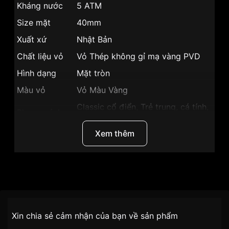
Kháng nước
5 ATM
Size mặt
40mm
Xuất xứ
Nhật Bản
Chất liệu vỏ
Vỏ Thép không gỉ mạ vàng PVD
Hình dạng
Mặt tròn
Màu vỏ
Vỏ Màu Vàng
Classic cổ điển, Trẻ trung, cá tính,
Phong cách
Sang trọng
Xem thêm
Tính năng
Lịch ngày,giờ, phút, giây
Độ dày
6.15mm
Màu mặt
Mặt trắng
Thương Hiệu
SRWatch
Những sản phẩm tương tự
"SRWatch 40mm Nam
SG80071.1402CF":
SKU
SG80071.1402CF
Chính sách vận chuyển VNLUX
Xin chia sẻ cảm nhận của bạn về sản phẩm
tiện lợi –
Đối tượng sử dụng
Nam