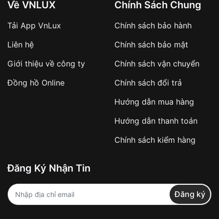
Về VNLUX
Chính Sách Chung
Tải App VnLux
Chính sách bảo hành
Áp dụng với các đơn hàng giá trị cao hoặc
Liên hệ
Chính sách bảo mật
sản phẩm đặc biệt
Khách hàng cần
đặt cọc trước 10% giá trị đơn
Giới thiệu về công ty
Chính sách vận chuyển
hàng
Số tiền còn lại thanh toán khi nhận hàng hoặc
Đồng hồ Online
Chính sách đổi trả
theo thỏa thuận
Hướng dẫn mua hàng
Lợi ích của việc đặt cọc:
Hướng dẫn thanh toán
✔️ Đảm bảo xử lý đơn hàng nhanh chóng
Chính sách kiểm hàng
✔️ Hạn chế tình trạng hủy đơn không mong
muốn
Đăng Ký Nhận Tin
Từ khóa SEO:
Đăng ký