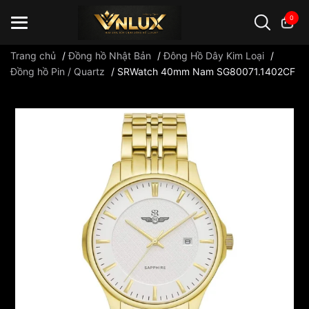
0
Trang chủ
/
Đồng hồ Nhật Bản
/
Đông Hồ Dây Kim Loại
/
Đồng hồ Pin / Quartz
/
SRWatch 40mm Nam SG80071.1402CF
Đồng hồ casio
đồng hồ G-Shock
đồng hồ Orient
...