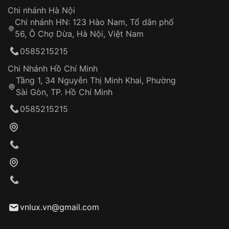
Hotline: 0585 215 215
Chi nhánh Hà Nội
Chi nhánh HN: 123 Hào Nam, Tổ dân phố
Từ khóa SEO:
56, Ô Chợ Dừa, Hà Nội, Việt Nam
Hỗ trợ nhanh chóng – minh bạch
0585215215
Đảm bảo quyền lợi khách hàng
Đồng hành cùng khách hàng trong suốt quá
Chi Nhánh Hồ Chí Minh
trình sử dụng
Tầng 1, 34 Nguyễn Thị Minh Khai, Phường
Sài Gòn, TP. Hồ Chí Minh
Giao hàng tận nơi
0585215215
Khách hàng kiểm tra và thanh toán trực tiếp
cho nhân viên giao hàng
Xác nhận đơn hàng và thanh toán
VNLUX tiến hành giao hàng đến địa chỉ yêu
cầu
Từ khóa SEO:
vnlux.vn@gmail.com