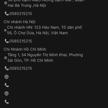
Tự ý sửa chữa
Hai Bà Trưng ,Hà Nội
Can thiệp tại các nơi không thuộc hệ
0585215215
thống VNLUX
Hotline: 0585 215 215
Chi nhánh Hà Nội
Chi nhánh HN: 123 Hào Nam, Tổ dân phố
Từ khóa SEO:
56, Ô Chợ Dừa, Hà Nội, Việt Nam
Hỗ trợ nhanh chóng – minh bạch
0585215215
Đảm bảo quyền lợi khách hàng
Đồng hành cùng khách hàng trong suốt quá
Chi Nhánh Hồ Chí Minh
trình sử dụng
Tầng 1, 34 Nguyễn Thị Minh Khai, Phường
Sài Gòn, TP. Hồ Chí Minh
Giao hàng tận nơi
0585215215
Khách hàng kiểm tra và thanh toán trực tiếp
cho nhân viên giao hàng
Xác nhận đơn hàng và thanh toán
VNLUX tiến hành giao hàng đến địa chỉ yêu
cầu