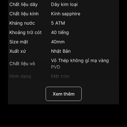
Chất liệu dây
Dây kim loại
Chất liệu kính
Kính sapphire
Kháng nước
5 ATM
Khoảng trữ cót
40 tiếng
Size mặt
40mm
Xuất xứ
Nhật Bản
Vỏ Thép không gỉ mạ vàng
Chất liệu vỏ
PVD
Hình dạng
Mặt tròn
Màu vỏ
Vỏ Màu Vàng
Xem thêm
Phong cách
Sang trọng, Hở tim lộ đáy
Tính năng
Giờ, phút, giây
Độ dày
11mm
Thương Hiệu
SRWatch
Màu mặt
Mặt trắng