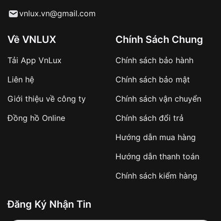
Từ khóa SEO:
vnlux.vn@gmail.com
Về VNLUX
Chính Sách Chung
Tải App VnLux
Chính sách bảo hành
Áp dụng với các đơn hàng giá trị cao hoặc
Liên hệ
Chính sách bảo mật
sản phẩm đặc biệt
Khách hàng cần
đặt cọc trước 10% giá trị đơn
Giới thiệu về công ty
Chính sách vận chuyển
hàng
Số tiền còn lại thanh toán khi nhận hàng hoặc
Đồng hồ Online
Chính sách đổi trả
theo thỏa thuận
Hướng dẫn mua hàng
Lợi ích của việc đặt cọc:
Hướng dẫn thanh toán
✔️ Đảm bảo xử lý đơn hàng nhanh chóng
Chính sách kiểm hàng
✔️ Hạn chế tình trạng hủy đơn không mong
muốn
Đăng Ký Nhận Tin
Từ khóa SEO: