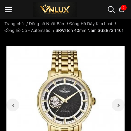
0
Trang chủ
/
Đồng hồ Nhật Bản
/
Đông Hồ Dây Kim Loại
/
Đồng hồ Cơ - Automatic
/
SRWatch 40mm Nam SG8873.1401
Đồng hồ casio
đồng hồ G-Shock
đồng hồ Orient
...