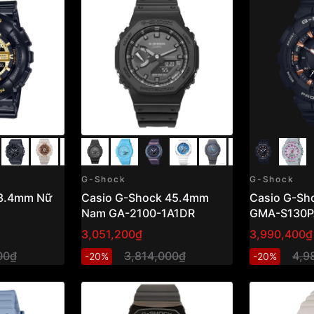
G-Shock
G-Shock
43.4mm Nữ
Casio G-Shock 45.4mm
Casio G-S
Nam GA-2100-1A1DR
GMA-S130P
3,051,200₫
3,990,400₫
00₫
3,814,000₫
4,9
-20%
-20%