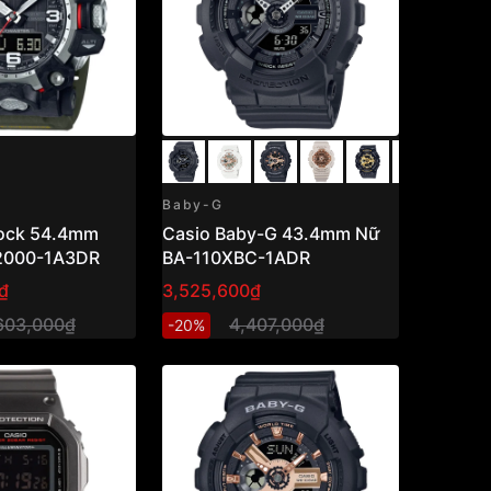
Baby-G
ock 54.4mm
Casio Baby-G 43.4mm Nữ
000-1A3DR
BA-110XBC-1ADR
₫
3,525,600₫
603,000₫
4,407,000₫
-20%