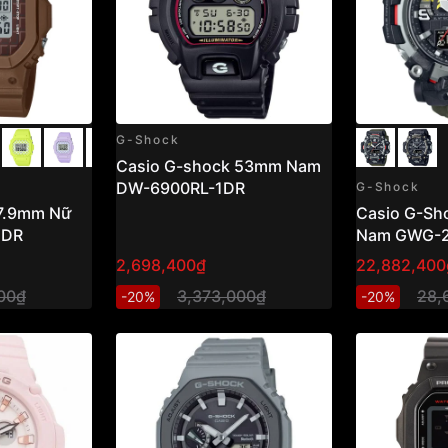
G-Shock
Casio G-shock 53mm Nam
DW-6900RL-1DR
G-Shock
.9mm Nữ
Casio G-Sh
5DR
Nam GWG-2
2,698,400₫
22,882,400
00₫
3,373,000₫
28,
-20%
-20%