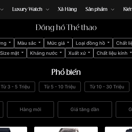
Luxury Watch
Xả Hàng
Sản phẩm
Kiế
Đồng hồ Thể thao
ồng hồ G-Shock
đồng hồ Orient
...
ợng
Màu sắc
Mức giá
Loại đồng hồ
Chất li
Size mặt
Kháng nước
Xuất xứ
Chất liệu kính
Phổ biến
Từ 3 - 5 Triệu
Từ 5 - 10 Triệu
Từ 10 - 30 Triệu
Hàng mới
Giá tăng dần
G