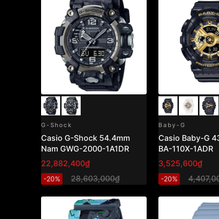
G-Shock
Baby-G
Casio G-Shock 54.4mm
Casio Baby-G 
Nam GWG-2000-1A1DR
BA-110X-1ADR
22,882,400₫
3,525,600₫
28,603,000₫
4,407,0
-20%
-20%