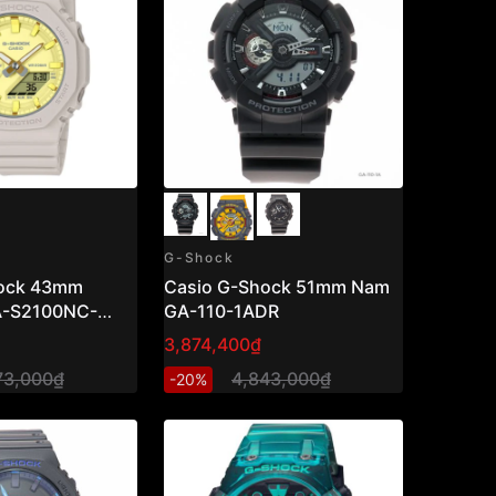
G-Shock
hock 43mm
Casio G-Shock 51mm Nam
A-S2100NC-
GA-110-1ADR
3,874,400₫
73,000₫
4,843,000₫
-20%