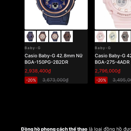
Baby-G
Baby-G
Casio Baby-G 42.8mm Nữ
Casio Baby-G 
BGA-150PG-2B2DR
BGA-275-4ADR
2,938,400₫
2,796,000₫
3,673,000₫
3,495,0
-20%
-20%
Đồng hồ phong cách thể thao
là loại đồng hồ đượ