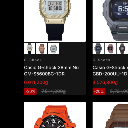
G-Shock
G-Shock
Casio G-shock 38mm Nữ
Casio G-Shock
GM-S5600BC-1DR
GBD-200UU-1D
6,011,200₫
4,576,800₫
7,514,000₫
5,721,0
-20%
-20%