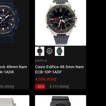
Edifice
hock 49mm Nam
Casio Edifice 48.5mm Nam
A-1ADR
ECB-10P-1ADF
4,088,800₫
88,000₫
5,111,000₫
-20%