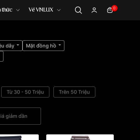
0
n thức
Về VNLUX
ệu dây
Mặt đồng hồ
Từ 30 - 50 Triệu
Trên 50 Triệu
iá giảm dần