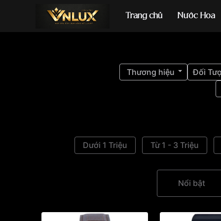
Trang chủ
Nước Hoa
Đồng hồ casio
đ
Thương hiệu
Đối Tư
Dưới 1 Triệu
Từ 1 - 3 Triệu
Nổi bật