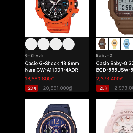
G-Shock
Baby-G
Casio G-Shock 48.8mm
Casio Baby-G 37
Nam GW-A1100R-4ADR
BGD-565USW-
16,680,800₫
2,378,400₫
20,851,000₫
2,973,0
-20%
-20%