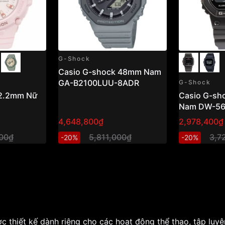
G-Shock
Casio G-shock 48mm Nam
GA-B2100LUU-8ADR
G-Shock
42.2mm Nữ
Casio G-sh
Nam DW-56
4,648,800₫
2,978,400₫
00₫
5,811,000₫
3,7
-20%
-20%
c thiết kế dành riêng cho các hoạt động thể thao, tập luy