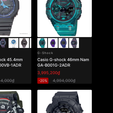
G-Shock
ock 45.4mm
Casio G-shock 46mm Nam
00VB-1ADR
GA-B001G-2ADR
3,995,200₫
14,000₫
4,994,000₫
-20%