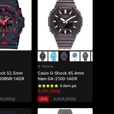
G-Shock
ock 52.5mm
Casio G-Shock 45.4mm
00BNR-1ADR
Nam GA-2100-1ADR
6 đánh giá
3,051,200₫
30,000₫
3,814,000₫
-20%