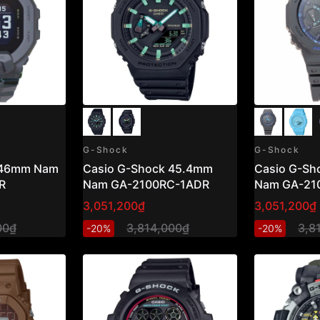
G-Shock
G-Shock
 46mm Nam
Casio G-Shock 45.4mm
Casio G-Sh
R
Nam GA-2100RC-1ADR
Nam GA-21
3,051,200₫
3,051,200₫
00₫
3,814,000₫
3,8
-20%
-20%