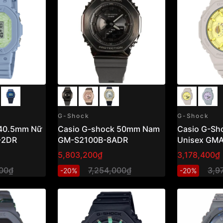
G-Shock
G-Shock
 40.5mm Nữ
Casio G-shock 50mm Nam
Casio G-S
-2DR
GM-S2100B-8ADR
Unisex GM
4ADR
5,803,200₫
3,178,400₫
00₫
7,254,000₫
3,9
-20%
-20%