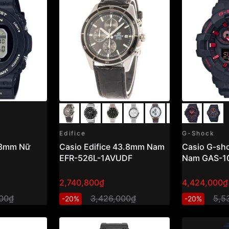
Edifice
G-Shock
43mm Nữ
Casio Edifice 43.8mm Nam
Casio G-sh
EFR-526L-1AVUDF
Nam GAS-1
2,740,800₫
4,424,000₫
00₫
3,426,000₫
5,5
-20%
-20%