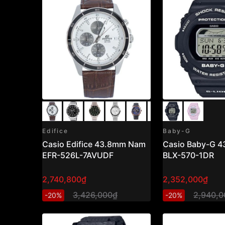
Edifice
Baby-G
Casio Edifice 43.8mm Nam
Casio Baby-G 
EFR-526L-7AVUDF
BLX-570-1DR
2,740,800₫
2,352,000₫
3,426,000₫
2,940,0
-20%
-20%