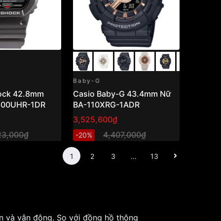
Baby-G
ock 42.8mm
Casio Baby-G 43.4mm Nữ
00UHR-1DR
BA-110XRG-1ADR
3,525,600₫
23,000₫
4,407,000₫
-20%
1
2
3
…
13
ện và vận động. So với đồng hồ thông