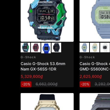
G-Shock
G-Shock
Casio G-Shock 53.6mm
Casio G-Shock
Nam GX-56SS-1DR
GMD-S5600NC
5,329,600₫
2,625,600₫
6,662,000₫
3,282,0
-20%
-20%