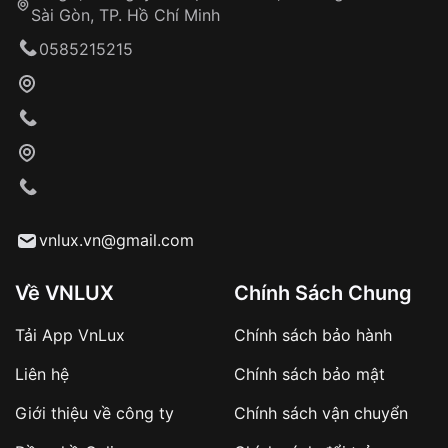
Sài Gòn, TP. Hồ Chí Minh
Vnlux
0585215215
Dưới đây là danh sách 5 thương hiệu
đồng hồ bán
chạy nhất
của Vnlux hiện nay:
Casio AE-1200WHD-1AVDF
vnlux.vn@gmail.com
Về VNLUX
Chính Sách Chung
Tải App VnLux
Chính sách bảo hành
Liên hệ
Chính sách bảo mật
Giới thiệu về công ty
Chính sách vận chuyển