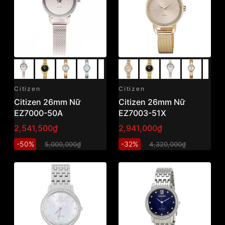
Citizen
Citizen
Citizen 26mm Nữ
Citizen 26mm Nữ
EZ7000-50A
EZ7003-51X
2,541,500₫
2,941,000₫
-50%
-32%
5,000,000₫
4,320,000₫