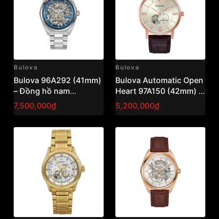
Bulova
Bulova
Bulova 96A292 (41mm)
Bulova Automatic Open
– Đồng hồ nam
Heart 97A150 (42mm) –
Automatic Skeleton,
Đồng hồ nam cơ hở tim,
7,500,000₫
5,200,000₫
thiết kế lộ máy ấn tượng
phong cách cổ điển
sang trọn