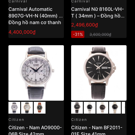
Carnival
Carnival
Carnival Automatic
Carnival Nữ 8160L-VH-
8907G-VH-N (40mm) –
T ( 34mm ) – Đồng hồ
Đồng hồ nam cơ thanh
nữ thanh lịch, thiết kế
2,496,600₫
lịch, thiết kế cổ điển dễ
tinh tế dễ đeo
4,400,000₫
-31%
3,600,000₫
đeo
Citizen
Citizen
Citizen - Nam AO9000-
Citizen - Nam BF2011-
06B Size 42mm
01E Size 41mm