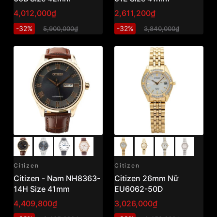
4,012,000₫
2,611,200₫
-32%
-32%
5,900,000₫
3,840,000₫
Citizen
Citizen
Citizen - Nam NH8363-
Citizen 26mm Nữ
14H Size 41mm
EU6062-50D
4,409,800₫
3,026,000₫