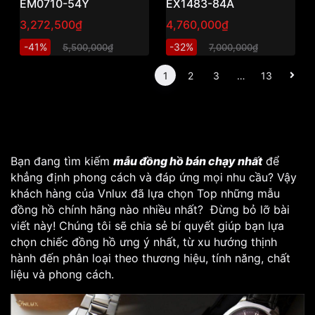
EM0710-54Y
EX1483-84A
3,272,500₫
4,760,000₫
-41%
-32%
5,500,000₫
7,000,000₫
1
2
3
…
13
Bạn đang tìm kiếm
mẫu đồng hồ bán chạy nhất
để
khẳng định phong cách và đáp ứng mọi nhu cầu? Vậy
khách hàng của Vnlux đã lựa chọn Top những mẫu
đồng hồ chính hãng nào nhiều nhất? Đừng bỏ lỡ bài
viết này! Chúng tôi sẽ chia sẻ bí quyết giúp bạn lựa
chọn chiếc đồng hồ ưng ý nhất, từ xu hướng thịnh
hành đến phân loại theo thương hiệu, tính năng, chất
liệu và phong cách.