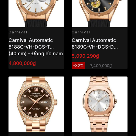
Carnival
Carnival
Carnival Automatic
Carnival Automatic
8188G-VH-DCS-T
8189G-VH-DCS-D
(40mm) – Đồng hồ nam
(40mm) – Đồng hồ nam
5,090,290₫
cơ thanh lịch, thiết kế
cơ thanh lịch, mặt số
4,800,000₫
-32%
7,400,000₫
sang trọng hiện đại
sang trọng