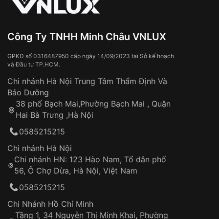
năng khác nhau.
2. Tham khảo xu hướng
Công Ty TNHH Minh Châu VNLUX
Cập nhật các
mẫu đồng hồ bán chạy nhất
từ các
thương hiệu uy tín như Casio, Seiko, Citizen, Canival,
GPKD số 0316487950 cấp ngày 14/09/2023 tại Sở kế hoạch
Rolex, Omega... Tham khảo các tạp chí thời trang,
và Đầu tư TP.HCM.
website chuyên về đồng hồ để biết thêm thông tin về
Chi nhánh Hà Nội Trung Tâm Thẩm Định Và
xu hướng thịnh hành.
Bảo Dưỡng
3. Phân loại đồng hồ
38 phố Bạch Mai,Phường Bạch Mai , Quận
Hai Bà Trưng ,Hà Nội
Theo thương hiệu: Lựa chọn thương hiệu yêu
thích với chất lượng và uy tín đảm bảo.
0585215215
Theo tính năng: Chọn đồng hồ có tính năng phù
Chi nhánh Hà Nội
hợp nhu cầu như chống nước, bấm giờ, theo dõi
Chi nhánh HN: 123 Hào Nam, Tổ dân phố
sức khỏe,...
56, Ô Chợ Dừa, Hà Nội, Việt Nam
Theo chất liệu: Dây da, kim loại, mặt kính
Sapphire,... mỗi chất liệu đều mang lại vẻ đẹp và
0585215215
độ bền nhất định riêng.
Chi Nhánh Hồ Chí Minh
Tầng 1, 34 Nguyễn Thị Minh Khai, Phường
Top thương hiệu đồng hồ bán chạy nhất tại