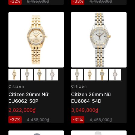
-32%
-33%
6,485,000₫
4,458,000₫
Citizen
Citizen
Citizen 26mm Nữ
Citizen 26mm Nữ
EU6062-50P
EU6064-54D
2,822,000₫
3,049,800₫
-37%
-32%
4,458,000₫
4,458,000₫