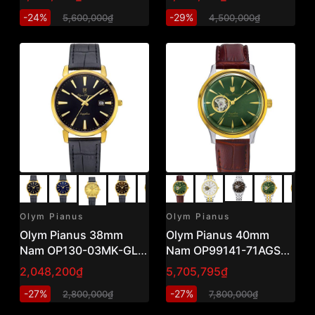
-24%
-29%
5,600,000₫
4,500,000₫
Olym Pianus
Olym Pianus
Olym Pianus 38mm
Olym Pianus 40mm
Nam OP130-03MK-GL-
Nam OP99141-71AGSK-
D
GL-XL
2,048,200₫
5,705,795₫
-27%
-27%
2,800,000₫
7,800,000₫