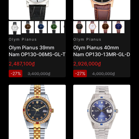
Olym Pianus
Olym Pianus
Olym Pianus 39mm
Olym Pianus 40mm
Nam OP130-06MS-GL-T
Nam OP130-13MR-GL-D
2,487,100₫
2,926,000₫
-27%
-27%
3,400,000₫
4,000,000₫