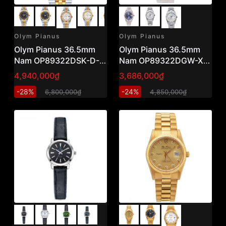
Olym Pianus
Olym Pianus
Olym Pianus 36.5mm
Olym Pianus 36.5mm
Nam OP89322DSK-D-
Nam OP89322DGW-X-
HD
HX
4,940,000₫
3,686,000₫
-28%
-24%
6,800,000₫
4,850,000₫