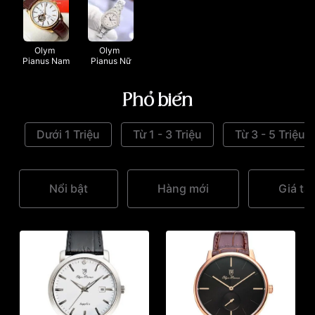
Olym 
Olym 
Pianus Nam
Pianus Nữ
Phổ biến
Dưới 1 Triệu
Từ 1 - 3 Triệu
Từ 3 - 5 Triệu
Nổi bật
Hàng mới
Giá tă