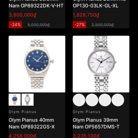
Nam OP89322DK-V-HT
OP130-03LK-GL-XL
3,800,000₫
1,828,750₫
-24%
-27%
5,000,000₫
2,500,000₫
Olym Pianus
Olym Pianus
Olym Pianus 40mm
Olym Pianus 39mm
Nam OP89322GS-X
Nam OP5657DMS-T
4,256,000₫
3,235,130₫