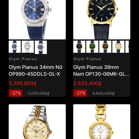
Olym Pianus
Olym Pianus
Olym Pianus 34mm Nữ
Olym Pianus 39mm
OP990-45DDLS-GL-X
Nam OP130-06MK-GL-
D
5,266,800₫
2,633,400₫
-27%
-27%
7,200,000₫
3,600,000₫