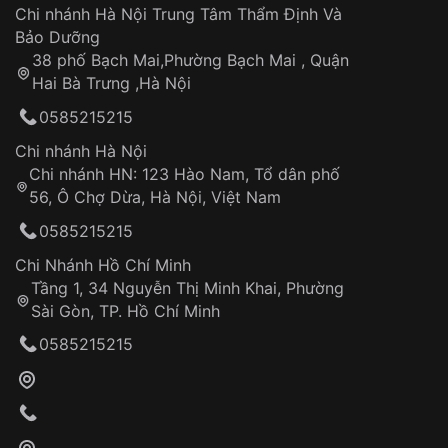
Chi nhánh Hà Nội Trung Tâm Thẩm Định Và
Bảo Dưỡng
38 phố Bạch Mai,Phường Bạch Mai , Quận
Hai Bà Trưng ,Hà Nội
0585215215
Chi nhánh Hà Nội
Chi nhánh HN: 123 Hào Nam, Tổ dân phố
56, Ô Chợ Dừa, Hà Nội, Việt Nam
0585215215
Chi Nhánh Hồ Chí Minh
Tầng 1, 34 Nguyễn Thị Minh Khai, Phường
Sài Gòn, TP. Hồ Chí Minh
0585215215
Lịch sử hình thành và phát triển thương hiệu Olym