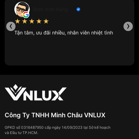
nâng cao chất lượng sản phẩm và dịch vụ.
Rơm Anh Hùng
1990: Giới thiệu dòng đồng hồ Quartz đầu tiên.
★★★★★
‹
›
2000: Ra mắt dòng đồng hồ Eco-Drive.
Tận tâm, ưu đãi nhiều, nhân viên nhiệt tình
2010: Mở rộng thị trường sang Đông Nam Á.
2020: Kỷ niệm 62 năm thành lập.
Olym Pianus
tại Việt Nam:
Olym Pianus chính thức có mặt tại Việt Nam từ
năm 2015.
Nhanh chóng nhận được sự đón nhận của người
Việt.
Công Ty TNHH Minh Châu VNLUX
Hệ thống cửa hàng của OP nhanh chóng mở rộng
khắp trên toàn quốc.
GPKD số 0316487950 cấp ngày 14/09/2023 tại Sở kế hoạch
và Đầu tư TP.HCM.