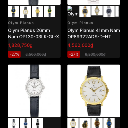
Olym Pianus
Olym Pianus
Olym Pianus 26mm
Olym Pianus 41mm Nam
Nam OP130-03LK-GL-X
OP89322ADS-D-HT
1,828,750₫
4,560,000₫
-27%
-27%
2,500,000₫
6,200,000₫