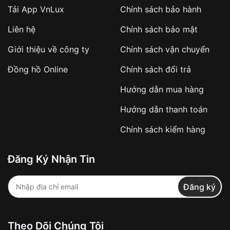
Tải App VnLux
Chính sách bảo hành
Áp dụng với các đơn hàng giá trị cao hoặc
Liên hệ
Chính sách bảo mật
sản phẩm đặc biệt
Khách hàng cần
đặt cọc trước 10% giá trị đơn
Giới thiệu về công ty
Chính sách vận chuyển
hàng
Số tiền còn lại thanh toán khi nhận hàng hoặc
Đồng hồ Online
Chính sách đổi trả
theo thỏa thuận
Hướng dẫn mua hàng
Lợi ích của việc đặt cọc:
Hướng dẫn thanh toán
✔️ Đảm bảo xử lý đơn hàng nhanh chóng
Chính sách kiểm hàng
✔️ Hạn chế tình trạng hủy đơn không mong
muốn
Đăng Ký Nhận Tin
Từ khóa SEO:
Đăng ký
Khách hàng được
kiểm tra hàng trước khi
Theo Dõi Chúng Tôi