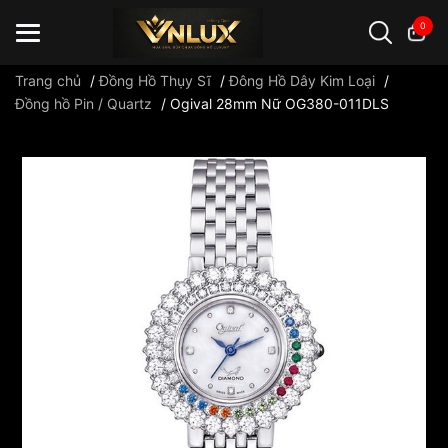
0
Trang chủ
/
Đồng Hồ Thụy Sĩ
/
Đông Hồ Dây Kim Loại
/
Đồng hồ Pin / Quartz
/
Ogival 28mm Nữ OG380-011DLS
Đồng hồ casio
đồng hồ G-Shock
đồng hồ Orient
...