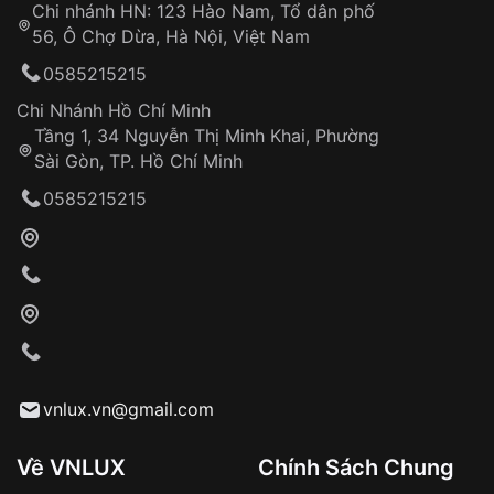
Chi nhánh HN: 123 Hào Nam, Tổ dân phố
Từ khóa SEO:
56, Ô Chợ Dừa, Hà Nội, Việt Nam
Hỗ trợ nhanh chóng – minh bạch
0585215215
Đảm bảo quyền lợi khách hàng
Đồng hành cùng khách hàng trong suốt quá
Chi Nhánh Hồ Chí Minh
trình sử dụng
Tầng 1, 34 Nguyễn Thị Minh Khai, Phường
Sài Gòn, TP. Hồ Chí Minh
Giao hàng tận nơi
0585215215
Khách hàng kiểm tra và thanh toán trực tiếp
cho nhân viên giao hàng
Xác nhận đơn hàng và thanh toán
VNLUX tiến hành giao hàng đến địa chỉ yêu
cầu
Từ khóa SEO:
vnlux.vn@gmail.com
Về VNLUX
Chính Sách Chung