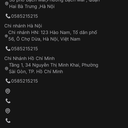
Tự ý sửa chữa
Hai Bà Trưng ,Hà Nội
Can thiệp tại các nơi không thuộc hệ
0585215215
thống VNLUX
Hotline: 0585 215 215
Chi nhánh Hà Nội
Chi nhánh HN: 123 Hào Nam, Tổ dân phố
Từ khóa SEO:
56, Ô Chợ Dừa, Hà Nội, Việt Nam
Hỗ trợ nhanh chóng – minh bạch
0585215215
Đảm bảo quyền lợi khách hàng
Đồng hành cùng khách hàng trong suốt quá
Chi Nhánh Hồ Chí Minh
trình sử dụng
Tầng 1, 34 Nguyễn Thị Minh Khai, Phường
Sài Gòn, TP. Hồ Chí Minh
Giao hàng tận nơi
0585215215
Khách hàng kiểm tra và thanh toán trực tiếp
cho nhân viên giao hàng
Xác nhận đơn hàng và thanh toán
VNLUX tiến hành giao hàng đến địa chỉ yêu
cầu