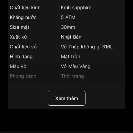
Chất liệu kính
Kính sapphire
Kháng nước
5 ATM
Size mặt
30mm
Xuất xứ
Nhật Bản
Chất liệu vỏ
Vỏ Thép không gỉ 316L
Hình dạng
Mặt tròn
Màu vỏ
Vỏ Màu Vàng
Phong cách
Thời trang
Tính năng
Lịch ngày,giờ, phút, giây
Độ dày
6mm
Xem thêm
Màu mặt
Mặt trắng
Những sản phẩm tương tự
"SRWatch 30mm Nữ
SL1076.1202TE":
Thương Hiệu
SRWatch