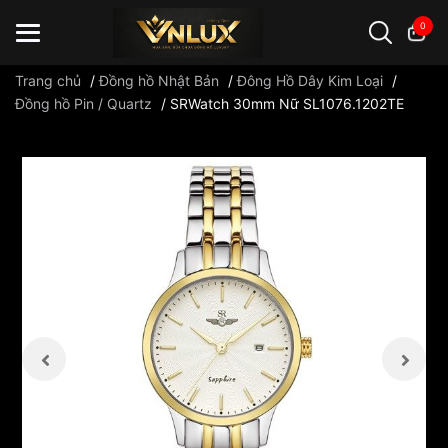
0
Trang chủ
/
Đồng hồ Nhật Bản
/
Đông Hồ Dây Kim Loại
/
Đồng hồ Pin / Quartz
/
SRWatch 30mm Nữ SL1076.1202TE
Đồng hồ casio
đồng hồ G-Shock
đồng hồ Orient
...