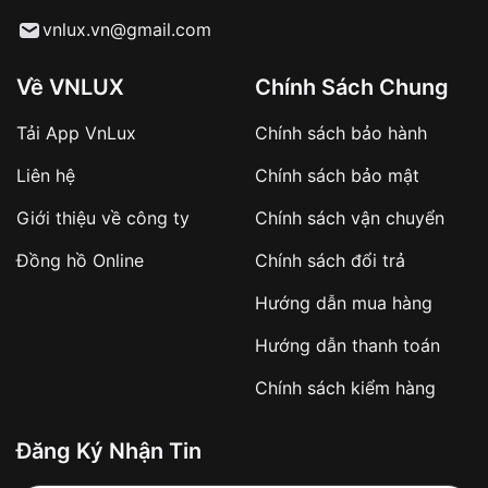
Từ khóa SEO:
vnlux.vn@gmail.com
Về VNLUX
Chính Sách Chung
Tải App VnLux
Chính sách bảo hành
Áp dụng với các đơn hàng giá trị cao hoặc
Liên hệ
Chính sách bảo mật
sản phẩm đặc biệt
Khách hàng cần
đặt cọc trước 10% giá trị đơn
Giới thiệu về công ty
Chính sách vận chuyển
hàng
Số tiền còn lại thanh toán khi nhận hàng hoặc
Đồng hồ Online
Chính sách đổi trả
theo thỏa thuận
Hướng dẫn mua hàng
Lợi ích của việc đặt cọc:
Hướng dẫn thanh toán
✔️ Đảm bảo xử lý đơn hàng nhanh chóng
Chính sách kiểm hàng
✔️ Hạn chế tình trạng hủy đơn không mong
muốn
Đăng Ký Nhận Tin
Từ khóa SEO: