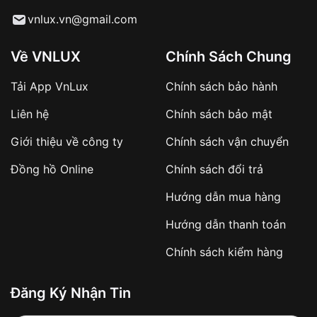
Từ khóa SEO:
vnlux.vn@gmail.com
Về VNLUX
Chính Sách Chung
Tải App VnLux
Chính sách bảo hành
Áp dụng với các đơn hàng giá trị cao hoặc
Liên hệ
Chính sách bảo mật
sản phẩm đặc biệt
Khách hàng cần
đặt cọc trước 10% giá trị đơn
Giới thiệu về công ty
Chính sách vận chuyển
hàng
Số tiền còn lại thanh toán khi nhận hàng hoặc
Đồng hồ Online
Chính sách đổi trả
theo thỏa thuận
Hướng dẫn mua hàng
Lợi ích của việc đặt cọc:
Hướng dẫn thanh toán
✔️ Đảm bảo xử lý đơn hàng nhanh chóng
Chính sách kiểm hàng
✔️ Hạn chế tình trạng hủy đơn không mong
muốn
Đăng Ký Nhận Tin
Từ khóa SEO: