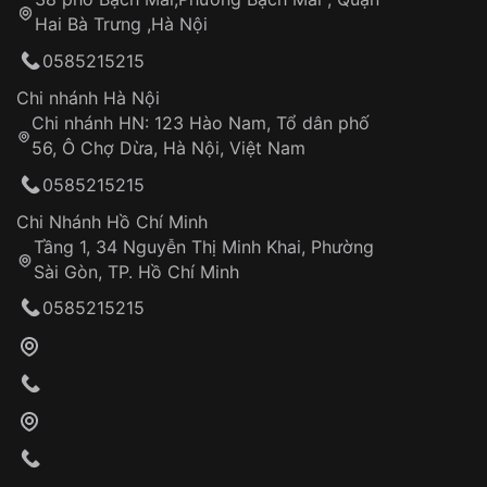
Tự ý sửa chữa
Hai Bà Trưng ,Hà Nội
Can thiệp tại các nơi không thuộc hệ
0585215215
thống VNLUX
Hotline: 0585 215 215
Chi nhánh Hà Nội
Chi nhánh HN: 123 Hào Nam, Tổ dân phố
Từ khóa SEO:
56, Ô Chợ Dừa, Hà Nội, Việt Nam
Hỗ trợ nhanh chóng – minh bạch
0585215215
Đảm bảo quyền lợi khách hàng
Đồng hành cùng khách hàng trong suốt quá
Chi Nhánh Hồ Chí Minh
trình sử dụng
Tầng 1, 34 Nguyễn Thị Minh Khai, Phường
Sài Gòn, TP. Hồ Chí Minh
Giao hàng tận nơi
0585215215
Khách hàng kiểm tra và thanh toán trực tiếp
cho nhân viên giao hàng
Xác nhận đơn hàng và thanh toán
VNLUX tiến hành giao hàng đến địa chỉ yêu
cầu