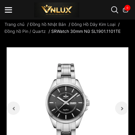
0
Trang chủ
/
Đồng hồ Nhật Bản
/
Đông Hồ Dây Kim Loại
/
Đồng hồ Pin / Quartz
/
SRWatch 30mm Nữ SL1901.1101TE
Đồng hồ casio
đồng hồ G-Shock
đồng hồ Orient
...