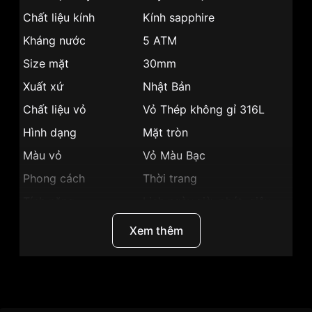
Chất liệu kính
Kính sapphire
Kháng nước
5 ATM
Size mặt
30mm
Xuất xứ
Nhật Bản
Chất liệu vỏ
Vỏ Thép không gỉ 316L
Hình dạng
Mặt tròn
Màu vỏ
Vỏ Màu Bạc
Phong cách
Thời trang
Tính năng
Lịch ngày,giờ, phút, giây
Độ dày
5mm
Xem thêm
Màu mặt
Mặt đen
Những sản phẩm tương tự
"SRWatch 30mm Nữ
SL1901.1101TE":
Thương Hiệu
SRWatch