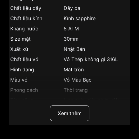
Chất liệu dây
Dây da
Chất liệu kính
Kính sapphire
Kháng nước
5 ATM
Size mặt
30mm
Xuất xứ
Nhật Bản
Chất liệu vỏ
Vỏ Thép không gỉ 316L
Hình dạng
Mặt tròn
Màu vỏ
Vỏ Màu Bạc
Phong cách
Thời trang
Tính năng
Lịch ngày,giờ, phút, giây
Độ dày
5mm
Xem thêm
Màu mặt
Mặt bạc
Những sản phẩm tương tự
"SRWatch 30mm Nữ
SL1906.4102TE":