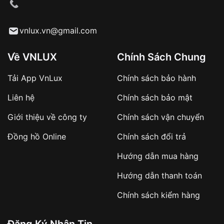
cầu
Từ khóa SEO:
vnlux.vn@gmail.com
Về VNLUX
Chính Sách Chung
Tải App VnLux
Chính sách bảo hành
Áp dụng với các đơn hàng giá trị cao hoặc
Liên hệ
Chính sách bảo mật
sản phẩm đặc biệt
Khách hàng cần
đặt cọc trước 10% giá trị đơn
Giới thiệu về công ty
Chính sách vận chuyển
hàng
Số tiền còn lại thanh toán khi nhận hàng hoặc
Đồng hồ Online
Chính sách đổi trả
theo thỏa thuận
Hướng dẫn mua hàng
Lợi ích của việc đặt cọc:
Hướng dẫn thanh toán
✔️ Đảm bảo xử lý đơn hàng nhanh chóng
Chính sách kiểm hàng
✔️ Hạn chế tình trạng hủy đơn không mong
muốn
Đăng Ký Nhận Tin