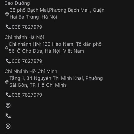
Thời gian tính từ khi xác nhận đơn hàng thành
Vỏ đồng hồ
Bảo Dưỡng
công
Sản phẩm đã bị:
38 phố Bạch Mai,Phường Bạch Mai , Quận
Tự ý sửa chữa
Hai Bà Trưng ,Hà Nội
Can thiệp tại các nơi không thuộc hệ
038 7827979
thống VNLUX
Hotline: 0585 215 215
Chi nhánh Hà Nội
Chi nhánh HN: 123 Hào Nam, Tổ dân phố
Từ khóa SEO:
56, Ô Chợ Dừa, Hà Nội, Việt Nam
Hỗ trợ nhanh chóng – minh bạch
038 7827979
Đảm bảo quyền lợi khách hàng
Đồng hành cùng khách hàng trong suốt quá
Chi Nhánh Hồ Chí Minh
trình sử dụng
Tầng 1, 34 Nguyễn Thị Minh Khai, Phường
Sài Gòn, TP. Hồ Chí Minh
Giao hàng tận nơi
038 7827979
Khách hàng kiểm tra và thanh toán trực tiếp
cho nhân viên giao hàng
Xác nhận đơn hàng và thanh toán
VNLUX tiến hành giao hàng đến địa chỉ yêu