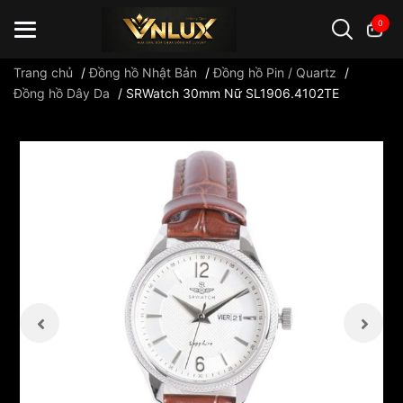
0
Trang chủ
/
Đồng hồ Nhật Bản
/
Đồng hồ Pin / Quartz
/
Đồng hồ Dây Da
/
SRWatch 30mm Nữ SL1906.4102TE
Đồng hồ casio
đồng hồ G-Shock
đồng hồ Orient
...