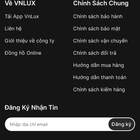
Về VNLUX
Chính Sách Chung
Tải App VnLux
Chính sách bảo hành
Áp dụng với các đơn hàng giá trị cao hoặc
Liên hệ
Chính sách bảo mật
sản phẩm đặc biệt
Khách hàng cần
đặt cọc trước 10% giá trị đơn
Giới thiệu về công ty
Chính sách vận chuyển
hàng
Số tiền còn lại thanh toán khi nhận hàng hoặc
Đồng hồ Online
Chính sách đổi trả
theo thỏa thuận
Hướng dẫn mua hàng
Lợi ích của việc đặt cọc:
Hướng dẫn thanh toán
✔️ Đảm bảo xử lý đơn hàng nhanh chóng
Chính sách kiểm hàng
✔️ Hạn chế tình trạng hủy đơn không mong
muốn
Đăng Ký Nhận Tin
Từ khóa SEO:
Đăng ký