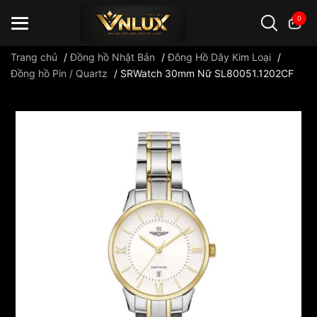
0
Trang chủ
/
Đồng hồ Nhật Bản
/
Đông Hồ Dây Kim Loại
/
Đồng hồ Pin / Quartz
/
SRWatch 30mm Nữ SL80051.1202CF
Đồng hồ casio
đồng hồ G-Shock
đồng hồ Orient
...