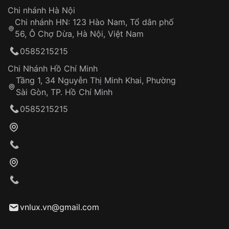
Hotline: 0585 215 215
Chi nhánh Hà Nội
Chi nhánh HN: 123 Hào Nam, Tổ dân phố
Từ khóa SEO:
56, Ô Chợ Dừa, Hà Nội, Việt Nam
Hỗ trợ nhanh chóng – minh bạch
0585215215
Đảm bảo quyền lợi khách hàng
Đồng hành cùng khách hàng trong suốt quá
Chi Nhánh Hồ Chí Minh
trình sử dụng
Tầng 1, 34 Nguyễn Thị Minh Khai, Phường
Sài Gòn, TP. Hồ Chí Minh
Giao hàng tận nơi
0585215215
Khách hàng kiểm tra và thanh toán trực tiếp
cho nhân viên giao hàng
Xác nhận đơn hàng và thanh toán
VNLUX tiến hành giao hàng đến địa chỉ yêu
cầu
Từ khóa SEO:
vnlux.vn@gmail.com