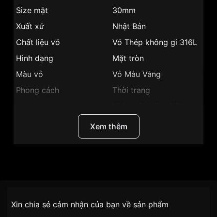
Size mặt
30mm
Xuất xứ
Nhật Bản
Chất liệu vỏ
Vỏ Thép không gỉ 316L
Hình dạng
Mặt tròn
Màu vỏ
Vỏ Màu Vàng
Phong cách
Thời trang
Lịch ngày,giờ, phút,
Tính năng
giây
Xem thêm
Độ dày
6mm
Màu mặt
Mặt trắng
Những sản phẩm tương tự
"SRWatch 30mm Nữ
Thương Hiệu
SRWatch
SL80051.1202CF":
SKU
SL80051.1202CF
Chính sách vận chuyển VNLUX
Xin chia sẻ cảm nhận của bạn về sản phẩm
tiện lợi –
Đối tượng sử dụng
Nữ