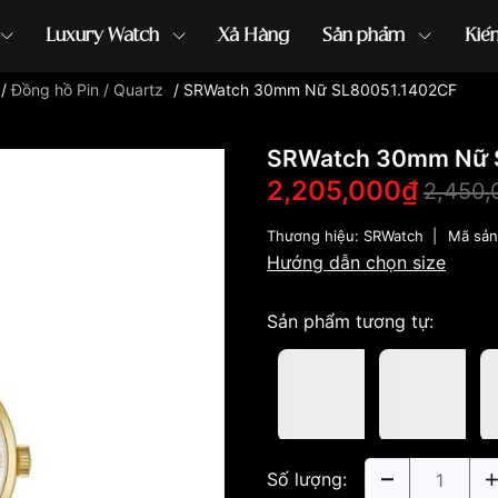
Luxury Watch
Xả Hàng
Sản phẩm
Kiế
/
Đồng hồ Pin / Quartz
/
SRWatch 30mm Nữ SL80051.1402CF
ồng hồ G-Shock
đồng hồ Orient
...
SRWatch 30mm Nữ 
2,205,000₫
2,450,
Thương hiệu:
SRWatch
|
Mã sả
Hướng dẫn chọn size
Sản phẩm tương tự:
Số lượng: