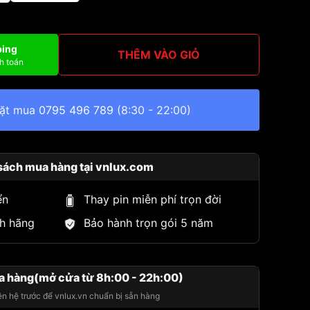
ping
THÊM VÀO GIỎ
h toán
đặt mua
0795 496 789
(8:30 - 22:00)
sách mua hàng tại vnlux.com
ển
Thay pin miễn phí trọn đời
h hãng
Bảo hành trọn gói 5 năm
a hàng(mở cửa từ 8h:00 - 22h:00)
iên hệ trước để vnlux.vn chuẩn bị sẵn hàng