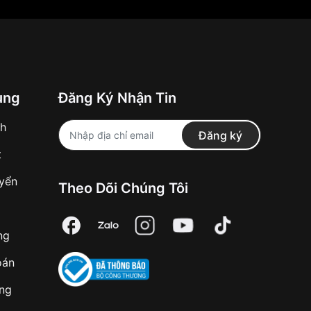
ung
Đăng Ký Nhận Tin
nh
Đăng ký
t
uyển
Theo Dõi Chúng Tôi
ng
oán
àng