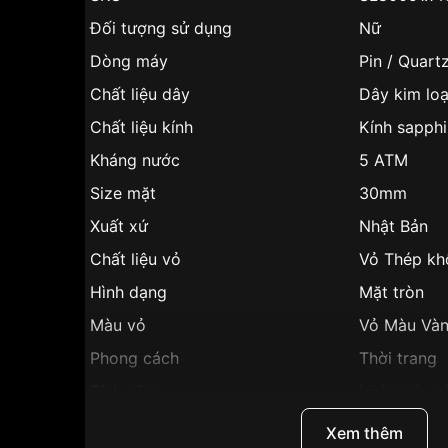
Đối tượng sử dụng
Nữ
Dòng máy
Pin / Quart
Chất liệu dây
Dây kim loạ
Chất liệu kính
Kính sapphi
Kháng nước
5 ATM
Size mặt
30mm
Xuất xứ
Nhật Bản
Chất liệu vỏ
Vỏ Thép kh
Hình dạng
Mặt tròn
Màu vỏ
Vỏ Màu Và
Phong cách
Thời trang
Tính năng
Lịch ngày,gi
Độ dày
6mm
Xem thêm