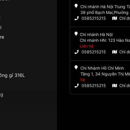
Chi nhánh Hà Nội Trung 
38 phố Bạch Mai,Phường 
z
0585215215
Chỉ 
i
Chi nhánh Hà Nội
re
Chi nhánh HN: 123 Hào Na
Liên hệ
0585215215
Chỉ 
Chi Nhánh Hồ Chí Minh
Tầng 1, 34 Nguyễn Thị Mi
ông gỉ 316L
hệ
0585215215
Chỉ 
ng
ờ, phút, giây