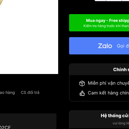
Mua ngay - Free ship
Kiểm tra hàng trước khi than
Gọi 
Chính 
Miễn phí vận chuy
iao hàng
CS đổi trả
Cam kết hàng chín
Hệ thống cử
vui lòng l
402CF