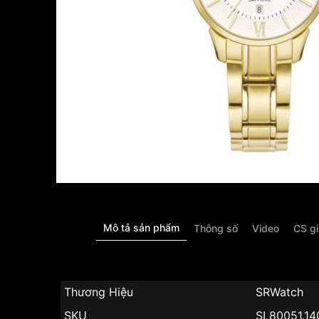
Mô tả sản phẩm
Thông số
Video
CS g
Thương Hiệu
SRWatch
SKU
SL80051.1