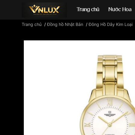
Trang chủ
Nước Hoa
Trang chủ
/
Đồng hồ Nhật Bản
/
Đông Hồ Dây Kim Loại
Đồng hồ casio
đ