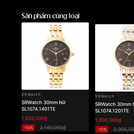
Sản phẩm cùng loại
SRWatch
SRWatch
SRWatch 30mm Nữ
SRWatch 30mm 
SL1074.1401TE
SL1074.1201TE
1,926,000₫
1,800,000₫
2,140,000₫
-10%
2,000,0
-10%