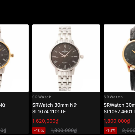
SRWatch
SRWatch
Nữ
SRWatch 30mm Nữ
SRWatch 30
SL1074.1101TE
SL1057.4601
1,620,000₫
1,800,000₫
00₫
1,800,000₫
2,00
-10%
-10%