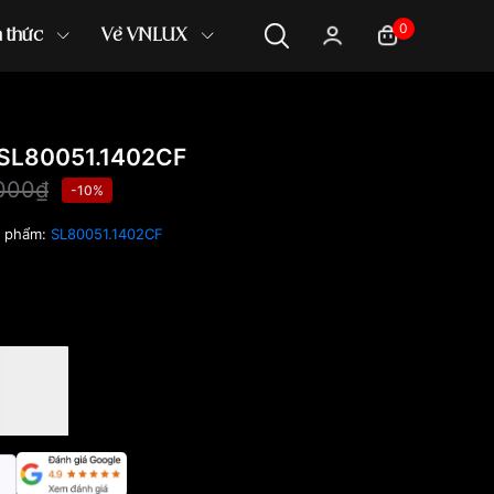
0
n thức
Về VNLUX
SL80051.1402CF
000₫
-10%
n phẩm:
SL80051.1402CF