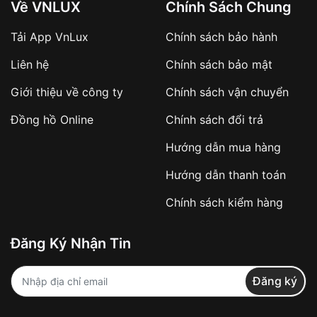
Về VNLUX
Chính Sách Chung
Tải App VnLux
Chính sách bảo hành
Áp dụng với các đơn hàng giá trị cao hoặc
Liên hệ
Chính sách bảo mật
sản phẩm đặc biệt
Khách hàng cần
đặt cọc trước 10% giá trị đơn
Giới thiệu về công ty
Chính sách vận chuyển
hàng
Số tiền còn lại thanh toán khi nhận hàng hoặc
Đồng hồ Online
Chính sách đổi trả
theo thỏa thuận
Hướng dẫn mua hàng
Lợi ích của việc đặt cọc:
Hướng dẫn thanh toán
✔️ Đảm bảo xử lý đơn hàng nhanh chóng
Chính sách kiểm hàng
✔️ Hạn chế tình trạng hủy đơn không mong
muốn
Đăng Ký Nhận Tin
Từ khóa SEO:
Đăng ký