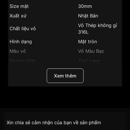
Size mặt
30mm
Xuất xứ
Nhật Bản
Vỏ Thép không gỉ
Chất liệu vỏ
316L
Hình dạng
Mặt tròn
Màu vỏ
Vỏ Màu Bạc
Phong cách
Thời trang
Lịch ngày,giờ,
Tính năng
Xem thêm
phút, giây
Độ dày
6mm
Màu mặt
Mặt đen
Thương Hiệu
SRWatch
Những sản phẩm tương tự
"SRWatch 30mm Nữ
SL80060.4101CF":
SKU
SL80060.4101CF
Chính sách vận chuyển VNLUX
Xin chia sẻ cảm nhận của bạn về sản phẩm
tiện lợi –
Đối tượng sử dụng
Nữ