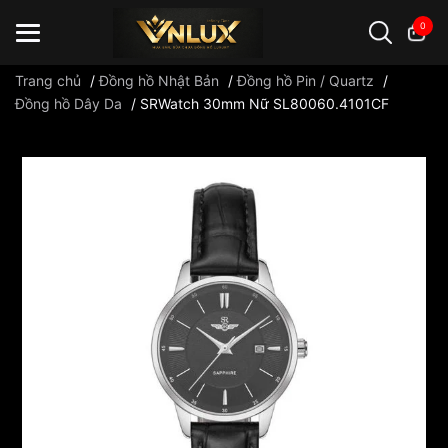
0
Trang chủ
/
Đồng hồ Nhật Bản
/
Đồng hồ Pin / Quartz
/
Đồng hồ Dây Da
/
SRWatch 30mm Nữ SL80060.4101CF
Đồng hồ casio
đồng hồ G-Shock
đồng hồ Orient
...