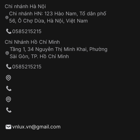
Hotline: 0585 215 215
Chi nhánh Hà Nội
Chi nhánh HN: 123 Hào Nam, Tổ dân phố
Từ khóa SEO:
56, Ô Chợ Dừa, Hà Nội, Việt Nam
Hỗ trợ nhanh chóng – minh bạch
0585215215
Đảm bảo quyền lợi khách hàng
Đồng hành cùng khách hàng trong suốt quá
Chi Nhánh Hồ Chí Minh
trình sử dụng
Tầng 1, 34 Nguyễn Thị Minh Khai, Phường
Sài Gòn, TP. Hồ Chí Minh
Giao hàng tận nơi
0585215215
Khách hàng kiểm tra và thanh toán trực tiếp
cho nhân viên giao hàng
Xác nhận đơn hàng và thanh toán
VNLUX tiến hành giao hàng đến địa chỉ yêu
cầu
Từ khóa SEO:
vnlux.vn@gmail.com