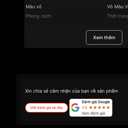
Màu vỏ
Vỏ Màu V
Phong cách
Thời tran
Tính năng
Lịch ngày
Độ dày
6mm
Xem thêm
Màu mặt
Mặt đen
Những sản phẩm tương tự
"SRWatch 30mm Nữ 
Xin chia sẻ cảm nhận của bạn về sản phẩm
Viết đánh giá tại đây