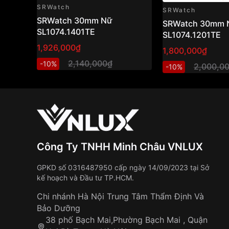
SRWatch
SRWatch
SRWatch 30mm Nữ
SRWatch 30mm 
SL1074.1401TE
SL1074.1201TE
1,926,000₫
1,800,000₫
2,140,000₫
-10%
2,000,0
-10%
Công Ty TNHH Minh Châu VNLUX
GPKD số 0316487950 cấp ngày 14/09/2023 tại Sở
kế hoạch và Đầu tư TP.HCM.
Chi nhánh Hà Nội Trung Tâm Thẩm Định Và
Bảo Dưỡng
38 phố Bạch Mai,Phường Bạch Mai , Quận