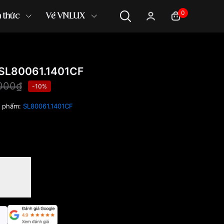
0
n thức
Về VNLUX
SL80061.1401CF
000₫
-10%
n phẩm:
SL80061.1401CF