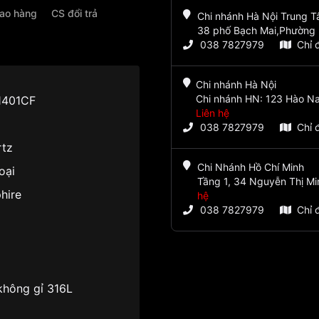
iao hàng
CS đổi trả
Chi nhánh Hà Nội Trung 
38 phố Bạch Mai,Phường 
038 7827979
Chỉ 
Chi nhánh Hà Nội
Chi nhánh HN: 123 Hào Na
1401CF
Liên hệ
038 7827979
Chỉ 
rtz
Chi Nhánh Hồ Chí Minh
oại
Tầng 1, 34 Nguyễn Thị Mi
hire
hệ
038 7827979
Chỉ 
không gỉ 316L