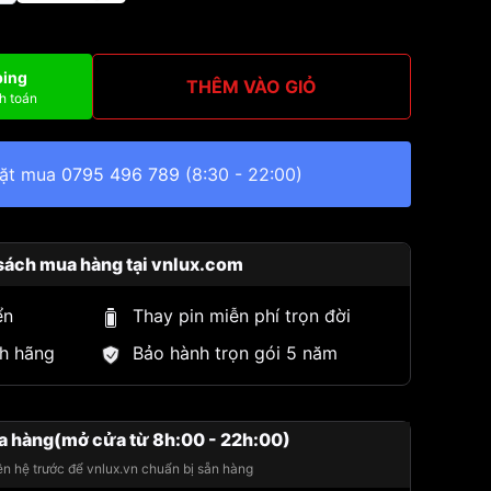
ping
THÊM VÀO GIỎ
h toán
đặt mua
0795 496 789
(8:30 - 22:00)
sách mua hàng tại vnlux.com
ển
Thay pin miễn phí trọn đời
h hãng
Bảo hành trọn gói 5 năm
a hàng(mở cửa từ 8h:00 - 22h:00)
iên hệ trước để vnlux.vn chuẩn bị sẵn hàng