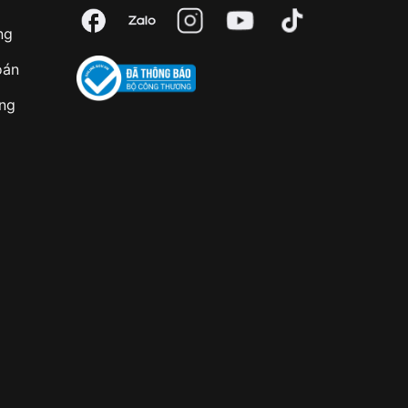
ng
oán
àng