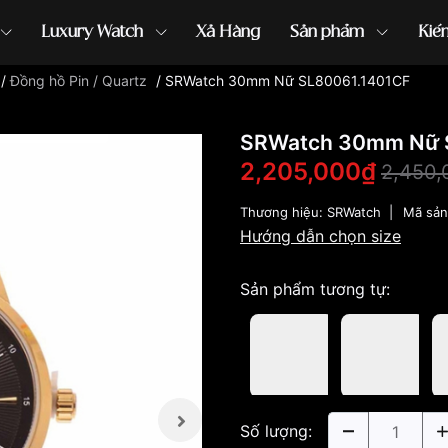
Luxury Watch
Xả Hàng
Sản phẩm
Kiế
/
Đồng hồ Pin / Quartz
/
SRWatch 30mm Nữ SL80061.1401CF
ồng hồ G-Shock
đồng hồ Orient
...
SRWatch 30mm Nữ 
2,205,000₫
2,450,
Thương hiệu:
SRWatch
|
Mã sả
Hướng dẫn chọn size
Sản phẩm tương tự:
Số lượng: