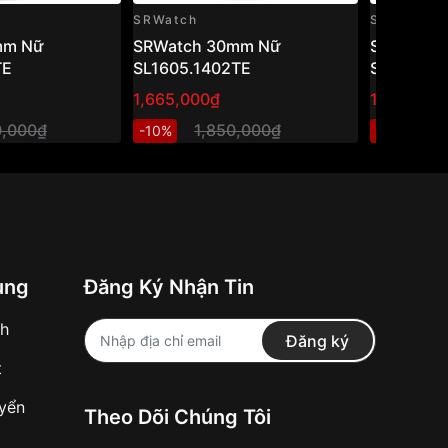
SRWatch
SRWatch
mm Nữ
SRWatch 30mm Nữ
SRWatch
TE
SL1605.1402TE
SL80071.
1,665,000₫
1,470,000
0,000₫
1,850,000₫
2
-10%
-40%
ung
Đăng Ký Nhận Tin
nh
Đăng ký
t
uyển
Theo Dõi Chúng Tôi