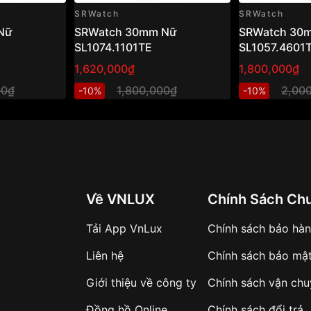
SRWatch
SRWatch
Nữ
SRWatch 30mm Nữ
SRWatch 30
SL1074.1101TE
SL1057.4601
1,620,000₫
1,800,000₫
00₫
1,800,000₫
2,00
-10%
-10%
Về VNLUX
Chính Sách Ch
Tải App VnLux
Chính sách bảo hà
Liên hệ
Chính sách bảo mậ
Giới thiệu về công ty
Chính sách vận ch
Đồng hồ Online
Chính sách đổi trả