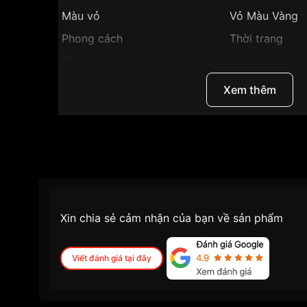
Màu vỏ
Vỏ Màu Vàng
Phong cách
Thời trang
Tính năng
Lịch ngày,giờ, 
Độ dày
6mm
Xem thêm
Màu mặt
Mặt đen
Những sản phẩm tương tự
"SRWatch 30mm Nữ 
Xin chia sẻ cảm nhận của bạn về sản phẩm
Viết đánh giá tại đây