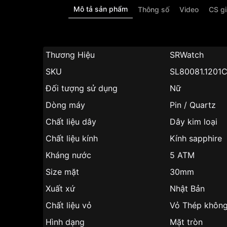
Mô tả sản phẩm
Thông số
Video
CS g
Thương Hiệu
SRWatch
SKU
SL80081.1201
Đối tượng sử dụng
Nữ
Dòng máy
Pin / Quartz
Chất liệu dây
Dây kim loại
Chất liệu kính
Kính sapphire
Kháng nước
5 ATM
Size mặt
30mm
Xuất xứ
Nhật Bản
Chất liệu vỏ
Vỏ Thép không
Hình dạng
Mặt tròn