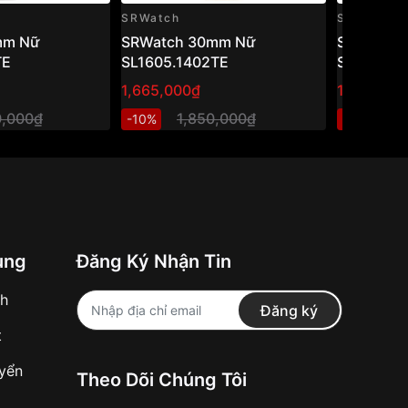
SRWatch
SRWatch
mm Nữ
SRWatch 30mm Nữ
SRWatch
TE
SL1605.1402TE
SL80071.
1,665,000₫
1,470,000
0,000₫
1,850,000₫
2
-10%
-40%
ung
Đăng Ký Nhận Tin
nh
Đăng ký
t
uyển
Theo Dõi Chúng Tôi