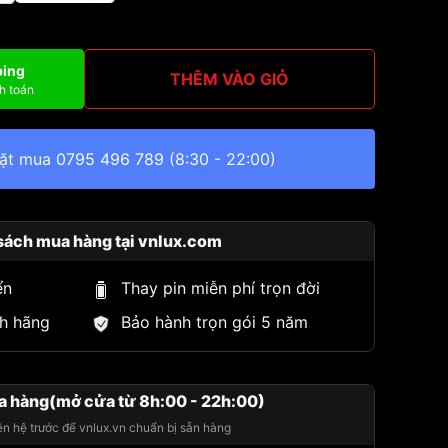
ping
THÊM VÀO GIỎ
h toán
đặt mua
0795 496 789
(8:30 - 22:00)
sách mua hàng tại vnlux.com
ển
Thay pin miễn phí trọn đời
h hãng
Bảo hành trọn gói 5 năm
a hàng(mở cửa từ 8h:00 - 22h:00)
iên hệ trước để vnlux.vn chuẩn bị sẵn hàng