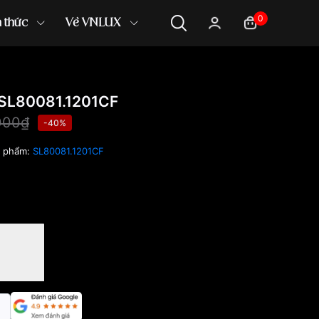
0
n thức
Về VNLUX
SL80081.1201CF
000₫
-40%
n phẩm:
SL80081.1201CF