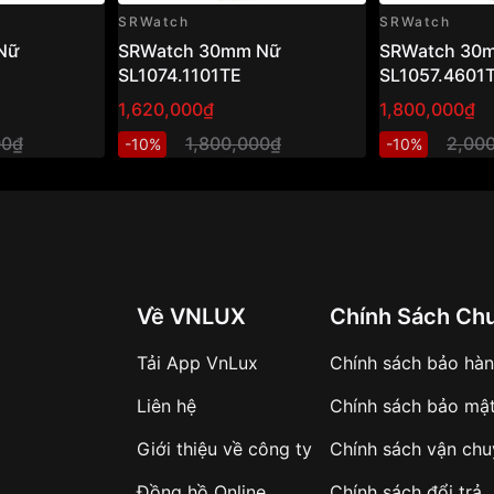
SRWatch
SRWatch
Nữ
SRWatch 30mm Nữ
SRWatch 30
SL1074.1101TE
SL1057.4601
1,620,000₫
1,800,000₫
00₫
1,800,000₫
2,00
-10%
-10%
Về VNLUX
Chính Sách Ch
Tải App VnLux
Chính sách bảo hà
Liên hệ
Chính sách bảo mậ
Giới thiệu về công ty
Chính sách vận ch
Đồng hồ Online
Chính sách đổi trả