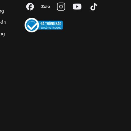
ng
oán
àng