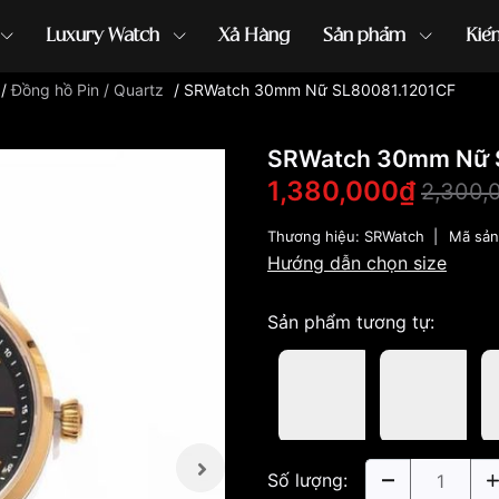
Luxury Watch
Xả Hàng
Sản phẩm
Kiế
/
Đồng hồ Pin / Quartz
/
SRWatch 30mm Nữ SL80081.1201CF
ồng hồ G-Shock
đồng hồ Orient
...
SRWatch 30mm Nữ 
1,380,000₫
2,300,
Thương hiệu:
SRWatch
|
Mã sả
Hướng dẫn chọn size
Sản phẩm tương tự:
Số lượng: