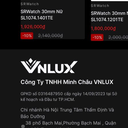
SRWatch
SRWatch
SRWatch 30mm Nữ
SRWatch 30mm 
SL1074.1401TE
SL1074.1201TE
1,926,000₫
1,800,000₫
2,140,000₫
-10%
2,000,0
-10%
Công Ty TNHH Minh Châu VNLUX
GPKD số 0316487950 cấp ngày 14/09/2023 tại Sở
kế hoạch và Đầu tư TP.HCM.
Chi nhánh Hà Nội Trung Tâm Thẩm Định Và
Bảo Dưỡng
38 phố Bạch Mai,Phường Bạch Mai , Quận