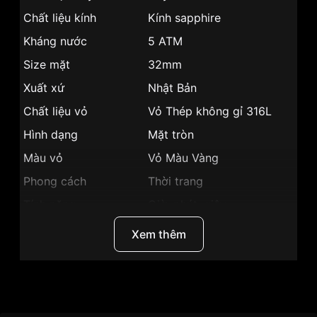
Chất liệu kính
Kính sapphire
Kháng nước
5 ATM
Size mặt
32mm
Xuất xứ
Nhật Bản
Chất liệu vỏ
Vỏ Thép không gỉ 316L
Hình dạng
Mặt tròn
Màu vỏ
Vỏ Màu Vàng
Phong cách
Thời trang
Tính năng
Giờ, phút, giây
Độ dày
7mm
Xem thêm
Màu mặt
Mặt trắng
Những sản phẩm tương tự
"SRWatch 32mm Nữ
SL6657.4302":
Thương Hiệu
SRWatch