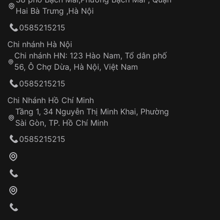
Tự ý sửa chữa
Hai Bà Trưng ,Hà Nội
Can thiệp tại các nơi không thuộc hệ
0585215215
thống VNLUX
Hotline: 0585 215 215
Chi nhánh Hà Nội
Chi nhánh HN: 123 Hào Nam, Tổ dân phố
Từ khóa SEO:
56, Ô Chợ Dừa, Hà Nội, Việt Nam
Hỗ trợ nhanh chóng – minh bạch
0585215215
Đảm bảo quyền lợi khách hàng
Đồng hành cùng khách hàng trong suốt quá
Chi Nhánh Hồ Chí Minh
trình sử dụng
Tầng 1, 34 Nguyễn Thị Minh Khai, Phường
Sài Gòn, TP. Hồ Chí Minh
Giao hàng tận nơi
0585215215
Khách hàng kiểm tra và thanh toán trực tiếp
cho nhân viên giao hàng
Xác nhận đơn hàng và thanh toán
VNLUX tiến hành giao hàng đến địa chỉ yêu
cầu