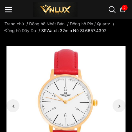
0
Trang chủ
/
Đồng hồ Nhật Bản
/
Đồng hồ Pin / Quartz
/
Đồng hồ Dây Da
/
SRWatch 32mm Nữ SL6657.4302
Đồng hồ casio
đồng hồ G-Shock
đồng hồ Orient
...