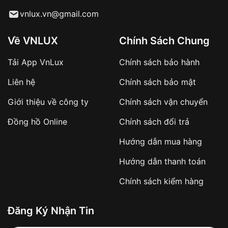
Từ khóa SEO:
vnlux.vn@gmail.com
Về VNLUX
Chính Sách Chung
Tải App VnLux
Chính sách bảo hành
Áp dụng với các đơn hàng giá trị cao hoặc
Liên hệ
Chính sách bảo mật
sản phẩm đặc biệt
Khách hàng cần
đặt cọc trước 10% giá trị đơn
Giới thiệu về công ty
Chính sách vận chuyển
hàng
Số tiền còn lại thanh toán khi nhận hàng hoặc
Đồng hồ Online
Chính sách đổi trả
theo thỏa thuận
Hướng dẫn mua hàng
Lợi ích của việc đặt cọc:
Hướng dẫn thanh toán
✔️ Đảm bảo xử lý đơn hàng nhanh chóng
Chính sách kiểm hàng
✔️ Hạn chế tình trạng hủy đơn không mong
muốn
Đăng Ký Nhận Tin
Từ khóa SEO: