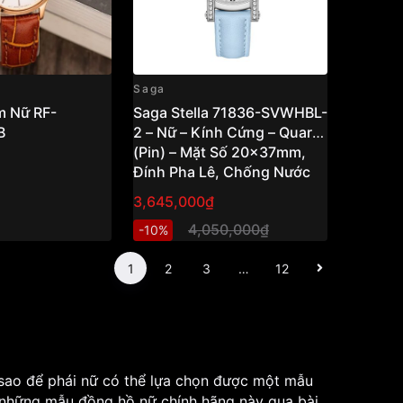
Saga
m Nữ RF-
Saga Stella 71836-SVWHBL-
B
2 – Nữ – Kính Cứng – Quartz
(Pin) – Mặt Số 20x37mm,
Đính Pha Lê, Chống Nước
3ATM Vnlux
3,645,000₫
4,050,000₫
-10%
1
2
3
…
12
 sao để phái nữ có thể lựa chọn được một mẫu
hững mẫu đồng hồ nữ chính hãng này qua bài