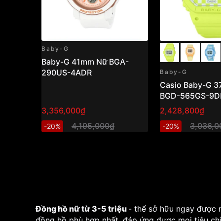
Baby-G
Baby-G 41mm Nữ BGA-
290US-4ADR
Baby-G
Casio Baby-G 37
BGD-565GS-9D
3,356,000₫
2,428,800₫
4,195,000₫
3,036,0
-20%
-20%
Đồng hồ nữ từ 3-5 triệu
- thể sở hữu ngay được 
đồng hồ phù hợp nhất, đáp ứng được mọi tiêu chí