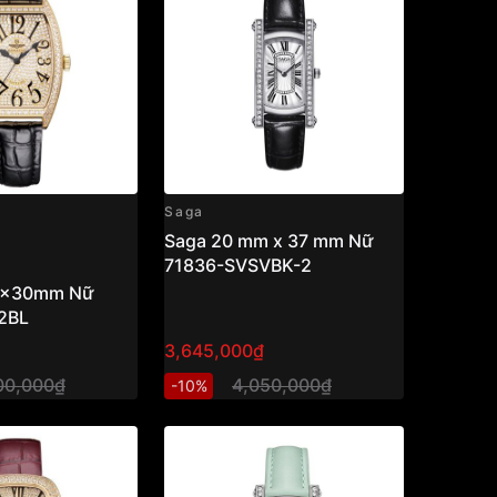
Saga
Saga 20 mm x 37 mm Nữ
71836-SVSVBK-2
6x30mm Nữ
2BL
3,645,000₫
00,000₫
4,050,000₫
-10%