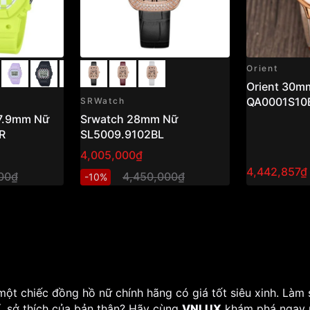
Orient
Orient 30m
QA0001S10
SRWatch
.9mm Nữ
Srwatch 28mm Nữ
R
SL5009.9102BL
4,005,000₫
4,442,857₫
00₫
4,450,000₫
-10%
một chiếc đồng hồ nữ chính hãng có giá tốt siêu xinh. Làm
, sở thích của bản thân? Hãy cùng
VNLUX
khám phá ngay n