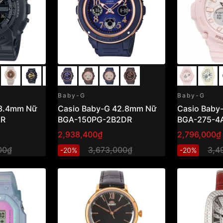
Baby-G
Baby-G
43.4mm Nữ
Casio Baby-G 42.8mm Nữ
Casio Baby
DR
BGA-150PG-2B2DR
BGA-275-4
2,938,400₫
2,796,000₫
00₫
3,673,000₫
3,4
-20%
-20%