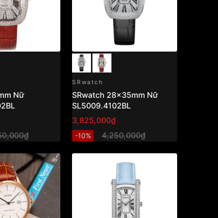
SRwatch
SRwatch 28x35mm Nữ
02BL
SL5009.4102BL
3,825,000₫
50,000₫
4,250,000₫
-10%