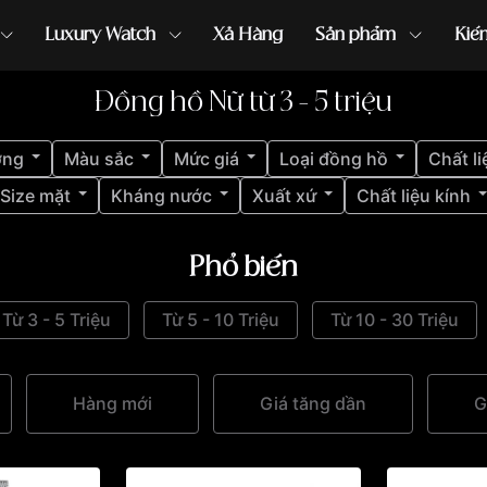
Luxury Watch
Xả Hàng
Sản phẩm
Kiế
Đồng hồ Nữ từ 3 - 5 triệu
ồng hồ G-Shock
đồng hồ Orient
...
ợng
Màu sắc
Mức giá
Loại đồng hồ
Chất li
Size mặt
Kháng nước
Xuất xứ
Chất liệu kính
Phổ biến
Từ 3 - 5 Triệu
Từ 5 - 10 Triệu
Từ 10 - 30 Triệu
Hàng mới
Giá tăng dần
G