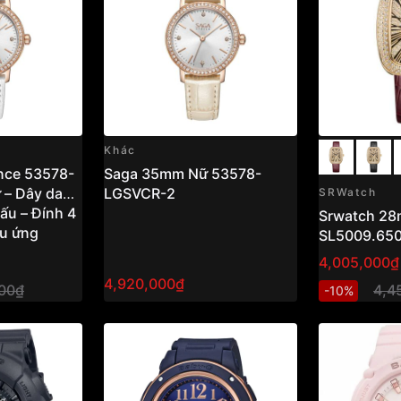
Khác
ance 53578-
Saga 35mm Nữ 53578-
– Dây da
LGSVCR-2
SRWatch
ấu – Đính 4
Srwatch 2
ệu ứng
SL5009.65
 nghệ thuật
4,005,000₫
Vnlux
4,920,000₫
00₫
4,4
-10%