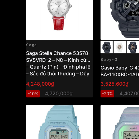
Saga
Saga Stella Chance 53578-
SVSVRD-2 – Nữ – Kính cứng
Baby-G
– Quartz (Pin) – Đính pha lê
Casio Baby-G 
– Sắc đỏ thời thượng – Dây
BA-110XBC-1A
da dập nổi vân cá sấu Vnlux
4,248,000₫
3,525,600₫
4,720,000₫
4,407,0
-10%
-20%