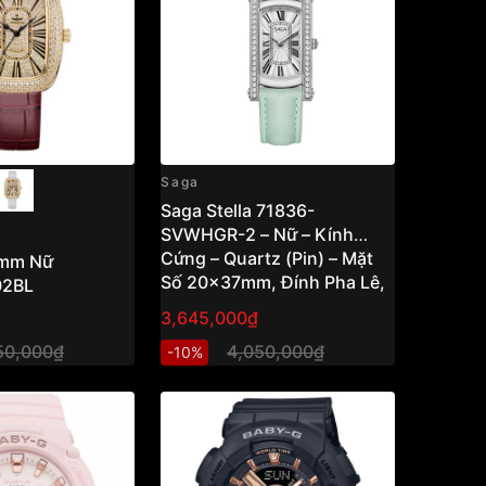
Saga
Saga Stella 71836-
SVWHGR-2 – Nữ – Kính
Cứng – Quartz (Pin) – Mặt
8mm Nữ
Số 20x37mm, Đính Pha Lê,
02BL
Chống Nước 3ATM Vnlux
3,645,000₫
50,000₫
4,050,000₫
-10%