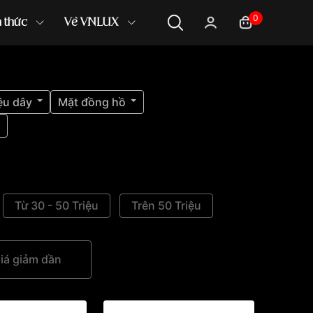
0
n thức
Về VNLUX
ệu dây
Mặt đồng hồ
Từ 30 - 50 Triệu
Trên 50 Triệu
iá giảm dần