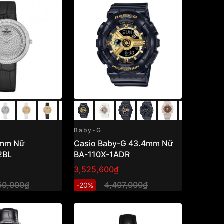
Baby-G
2mm Nữ
Casio Baby-G 43.4mm Nữ
2BL
BA-110X-1ADR
3,525,600₫
50,000₫
4,407,000₫
-20%