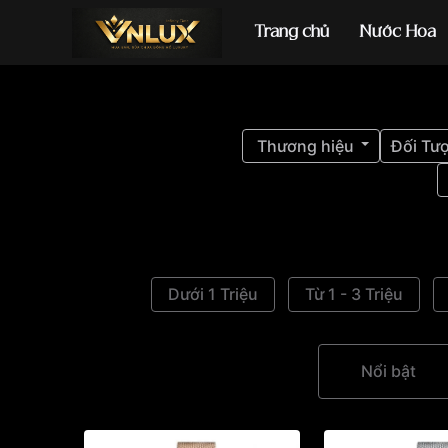
Trang chủ
Nước Hoa
Đồng hồ casio
đ
Thương hiệu
Đối Tư
Dưới 1 Triệu
Từ 1 - 3 Triệu
Nổi bật