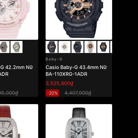
Baby-G
-G 42.2mm Nữ
Casio Baby-G 43.4mm Nữ
ADR
BA-110XRG-1ADR
3,525,600₫
95,000₫
4,407,000₫
-20%