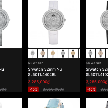
SRWatch
SRWatch
Nữ
Srwatch 32mm Nữ
Srwatch 3
SL5011.4402BL
SL5011.410
3,285,000₫
3,285,000₫
00₫
3,650,000₫
3,6
-10%
-10%