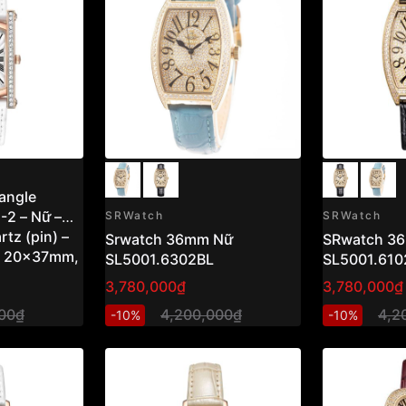
tangle
2 – Nữ –
SRWatch
SRWatch
tz (pin) –
Srwatch 36mm Nữ
SRwatch 3
t 20x37mm,
SL5001.6302BL
SL5001.610
t Guilloche
3,780,000₫
3,780,000₫
00₫
4,200,000₫
4,2
-10%
-10%