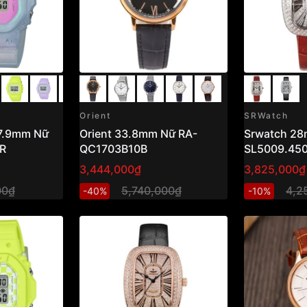
Orient
SRWatch
.9mm Nữ
Orient 33.8mm Nữ RA-
Srwatch 28mm Nữ
R
QC1703B10B
SL5009.45
3,444,000₫
3,825,000₫
00₫
5,740,000₫
4,2
-40%
-10%