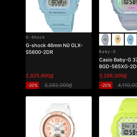
G-Shock
G-shock 46mm Nữ GLX-
S5600-2DR
Baby-G
Casio Baby-G 37
BGD-565XG-2D
2,625,600₫
3,288,000₫
3,282,000₫
4,110,0
-20%
-20%