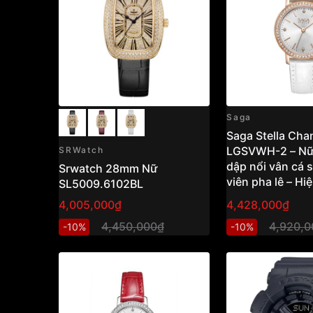
Saga
Saga Stella Ch
LGSVWH-2 – Nữ 
SRWatch
dập nổi vân cá s
Srwatch 28mm Nữ
viên pha lê – Hi
SL5009.6102BL
chuyển sắc của
4,005,000₫
4,428,000₫
chải tia sunray 
4,450,000₫
4,920,0
-10%
-10%