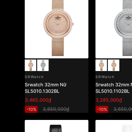
SRWatch
SRWatch
Srwatch 32mm Nữ
Srwatch 32mm 
SL5010.1302BL
SL5010.1102BL
3,465,000₫
3,285,000₫
3,850,000₫
3,650,0
-10%
-10%