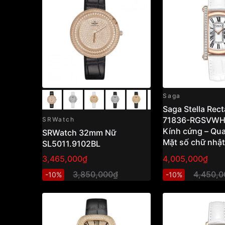
Saga
Saga Stella Rec
71836-RGSVWH-
SRWatch
Kính cứng – Quar
SRWatch 32mm Nữ
Mặt số chữ nhậ
SL5011.9102BL
Đính đá, họa tiế
3,465,000₫
4,005,000₫
Vnlux
3,850,000₫
4,450,0
-10%
-10%