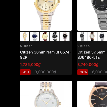
Citizen
Citizen
Citizen 36mm Nam BF0574-
Citizen 37.5mm
92P
BJ6480-51E
1,785,000₫
3,740,000₫
3,000,000₫
6,000,0
-41%
-38%