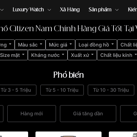
Luxury Watch
Xả Hàng
Sản phẩm
Kiế
hồ Citizen Nam Chính Hãng Giá Tốt Tại
ồng hồ G-Shock
đồng hồ Orient
...
ợng
Màu sắc
Mức giá
Loại đồng hồ
Chất li
Size mặt
Kháng nước
Xuất xứ
Chất liệu kính
Phổ biến
Từ 3 - 5 Triệu
Từ 5 - 10 Triệu
Từ 10 - 30 Triệu
Hàng mới
Giá tăng dần
G