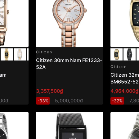
Citizen
Citizen 30mm Nam FE1233-
52A
Citizen
Nam
Citizen 32
BM6552-52
3,357,500₫
4,964,000₫
00₫
5,000,000₫
7,3
-33%
-32%