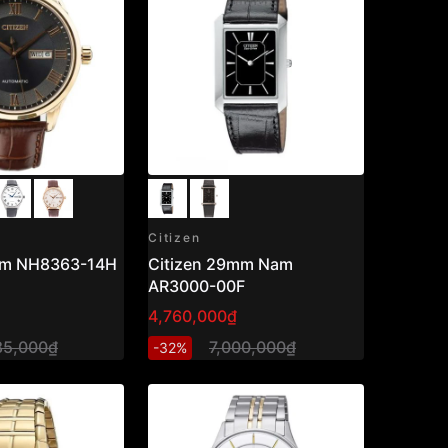
Citizen
Nam NH8363-14H
Citizen 29mm Nam
AR3000-00F
4,760,000₫
85,000₫
7,000,000₫
-32%