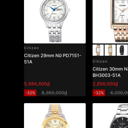
Citizen
Citizen 29mm Nữ PD7151-
51A
Citizen
Citizen 30mm 
BH3003-51A
5,684,800₫
2,856,000₫
8,360,000₫
4,200,0
-32%
-32%