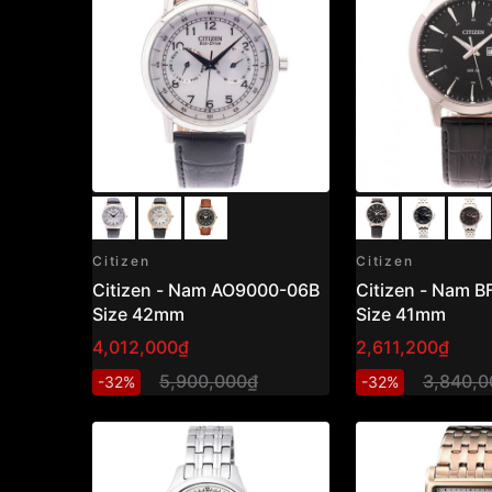
Citizen
Citizen
Citizen - Nam AO9000-06B
Citizen - Nam B
Size 42mm
Size 41mm
4,012,000₫
2,611,200₫
5,900,000₫
3,840,0
-32%
-32%