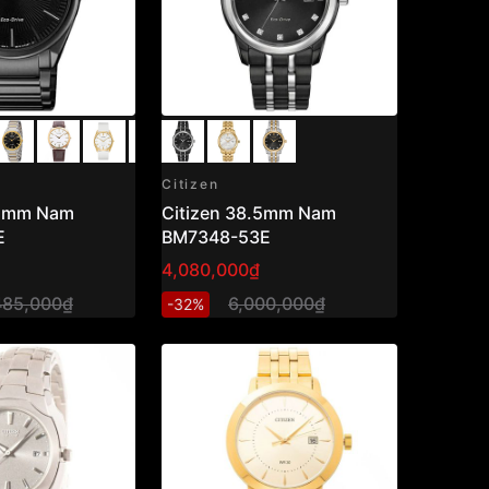
Citizen
.5mm Nam
Citizen 38.5mm Nam
E
BM7348-53E
4,080,000₫
485,000₫
6,000,000₫
-32%