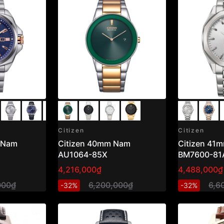
Citizen
Citizen
Citizen 40mm Nam
Citizen 41mm Nam
AU1064-85X
BM7600-81
4,216,000₫
4,488,000₫
000₫
6,200,000₫
6,6
-32%
-32%