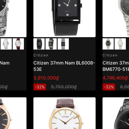
Citizen
Citizen
 Nam
Citizen 37mm Nam BL6008-
Citizen 37
53E
BM6770-51
3,910,000₫
4,746,400₫
00₫
5,750,000₫
6,9
-32%
-32%