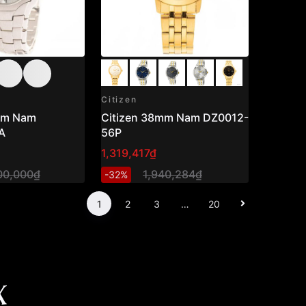
Citizen
mm Nam
Citizen 38mm Nam DZ0012-
A
56P
1,319,417₫
00,000₫
1,940,284₫
-32%
1
2
3
…
20
X