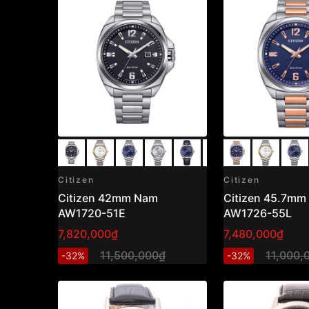
Citizen
Citizen
Citizen 42mm Nam
Citizen 45.7mm Nam
AW1720-51E
AW1726-55L
7,820,000₫
7,480,000₫
11,500,000₫
11,000,
-32%
-32%