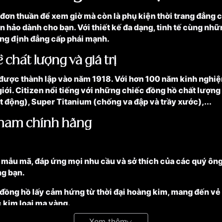
ơn thuần để xem giờ mà còn là phụ kiện thời trang đẳng c
 hảo dành cho bạn. Với thiết kế đa dạng, tinh tế cùng nhữ
hẳng định đẳng cấp phái mạnh.
 chất lượng và giá trị
 được thành lập vào năm 1918. Với hơn 100 năm kinh nghiệm
iới. Citizen nổi tiếng với những chiếc đồng hồ chất lượng 
 động), Super Titanium (chống va đập và trầy xước),...
 nam chính hãng
n mẫu mã, đáp ứng mọi nhu cầu và sở thích của các quý ông
ng bạn.
đồng hồ lấy cảm hứng từ thời đại hoàng kim, mang đến vẻ đ
c kim loại mạ vàng.
Xem thêm