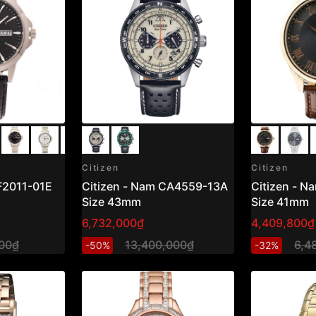
Citizen
Citizen
F2011-01E
Citizen - Nam CA4559-13A
Citizen - 
Size 43mm
Size 41mm
6,732,000₫
4,409,800₫
00₫
13,400,000₫
6,4
-50%
-32%