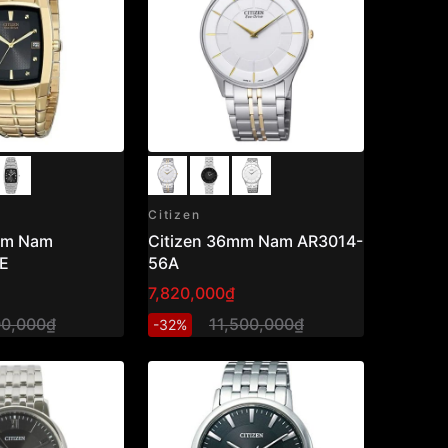
Citizen
mm Nam
Citizen 36mm Nam AR3014-
E
56A
7,820,000₫
00,000₫
11,500,000₫
-32%