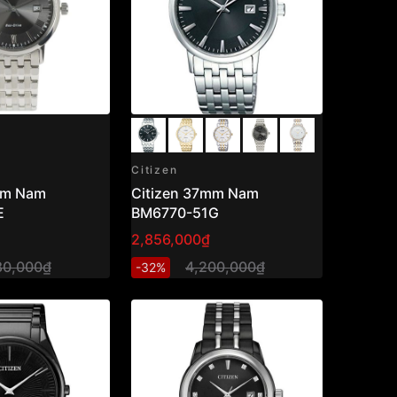
Citizen
mm Nam
Citizen 37mm Nam
E
BM6770-51G
2,856,000₫
80,000₫
4,200,000₫
-32%