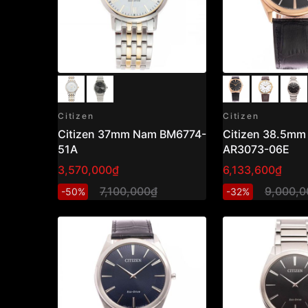
Citizen
Citizen
Citizen 37mm Nam BM6774-
Citizen 38.5m
51A
AR3073-06E
3,570,000₫
6,133,600₫
7,100,000₫
9,000,0
-50%
-32%