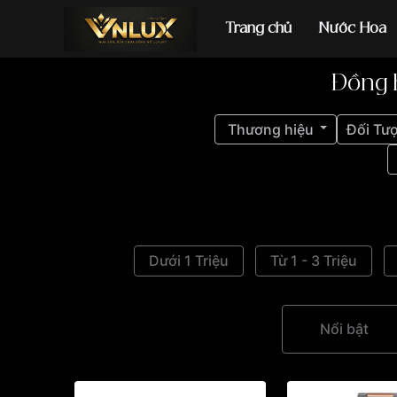
Trang chủ
Nước Hoa
Đồng 
Đồng hồ casio
đ
Thương hiệu
Đối Tư
Dưới 1 Triệu
Từ 1 - 3 Triệu
Nổi bật