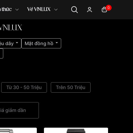
0
n thức
Về VNLUX
 VNLUX
ệu dây
Mặt đồng hồ
Từ 30 - 50 Triệu
Trên 50 Triệu
iá giảm dần