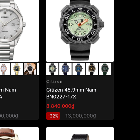
Citizen
Citizen 45.9mm Nam
A
BN0227-17X
8,840,000₫
00,000₫
13,000,000₫
-32%