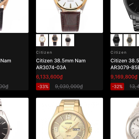
Citizen
Citizen
m Nam
Citizen 38.5mm Nam
Citizen 38
AR3074-03A
AR3079-85
6,133,600₫
9,169,800₫
00₫
9,030,000₫
13,
-33%
-32%