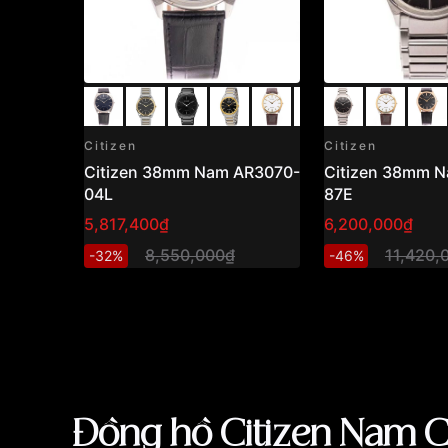
Citizen
Citizen
Citizen 38mm Nam AR3070-
Citizen 38mm 
04L
87E
5,817,400₫
6,200,000₫
8,550,000₫
11,420,
-32%
-46%
Đồng hồ Citizen Nam C