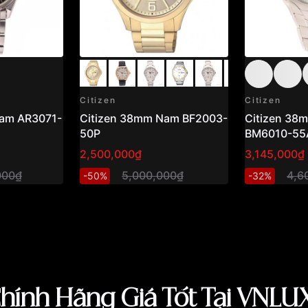
Citizen
Citizen
Nam AR3071-
Citizen 38mm Nam BF2003-
Citizen 38
50P
BM6010-55
2,500,000₫
3,145,000₫
000₫
5,000,000₫
4,6
-50%
-32%
hính Hãng Giá Tốt Tại VNLU