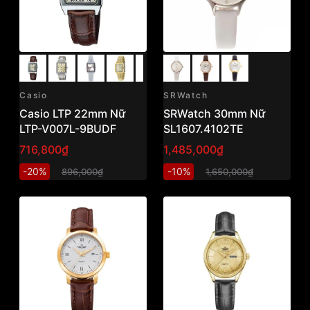
Casio
SRWatch
Casio LTP 22mm Nữ
SRWatch 30mm Nữ
LTP-V007L-9BUDF
SL1607.4102TE
716,800₫
1,485,000₫
-20%
-10%
896,000₫
1,650,000₫