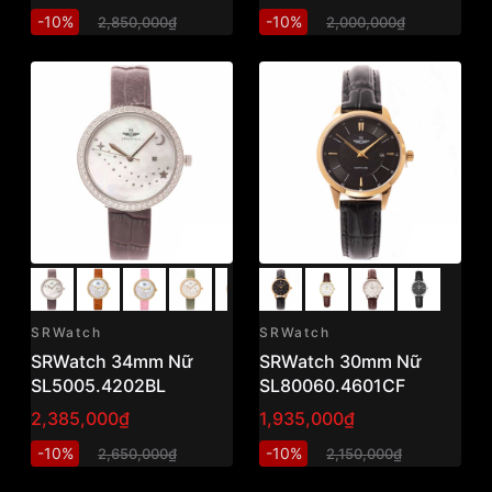
-10%
-10%
2,850,000₫
2,000,000₫
SRWatch
SRWatch
SRWatch 34mm Nữ
SRWatch 30mm Nữ
SL5005.4202BL
SL80060.4601CF
2,385,000₫
1,935,000₫
-10%
-10%
2,650,000₫
2,150,000₫