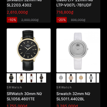
SL2203.4302
LTP-V007L-7B1UDF
2,610,000₫
716,800₫
-10%
-20%
2,900,000₫
896,000₫
SRWatch
SRWatch
SRWatch 30mm Nữ
Srwatch 32mm Nữ
SL1056.4601TE
SL5011.4402BL
1,755,000₫
3,285,000₫