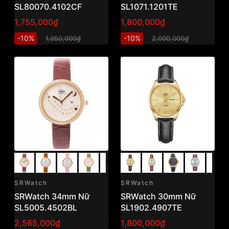
SL80070.4102CF
SL1071.1201TE
1,755,000₫
1,800,000₫
-10%
-10%
1,950,000₫
2,000,000₫
SRWatch
SRWatch
SRWatch 34mm Nữ
SRWatch 30mm Nữ
SL5005.4502BL
SL1902.4907TE
2,565,000₫
1,800,000₫