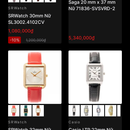
Saga 20 mm x 37 mm
Nữ 71836-SVSVRD-2
SRWatch
SRWatch 30mm Nữ
SL3002.4102CV
1,080,000₫
5,340,000₫
-10%
1,200,000₫
SRWatch
Casio
SRWatch 32mm Nữ
Casio LTP 22mm Nữ