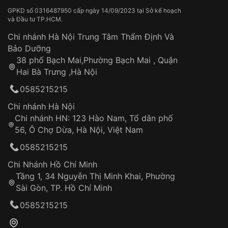
GPKD số 0316487950 cấp ngày 14/09/2023 tại Sở kế hoạch
Phải đến đầu thế kỷ 19, đồng hồ đeo tay nữ mới bắt
và Đầu tư TP.HCM.
đầu xuất hiện. Ban đầu, những chiếc đồng hồ này có
Chi nhánh Hà Nội Trung Tâm Thẩm Định Và
kích thước nhỏ, được gắn vào vòng tay hoặc dây
Bảo Dưỡng
chuyền như một món trang sức. Dần dần, đồng hồ đeo
38 phố Bạch Mai,Phường Bạch Mai , Quận
tay nữ trở nên phổ biến hơn và được thiết kế với nhiều
Hai Bà Trưng ,Hà Nội
kiểu dáng đa dạng, đáp ứng nhu cầu thẩm mỹ của phái
đẹp.
0585215215
3. Sự bùng nổ của ngành chế tác đồng hồ trong thế kỷ
Chi nhánh Hà Nội
20
Chi nhánh HN: 123 Hào Nam, Tổ dân phố
56, Ô Chợ Dừa, Hà Nội, Việt Nam
Thế kỷ 20 chứng kiến sự bùng nổ của ngành công
0585215215
nghiệp đồng hồ, đặc biệt là đồng hồ đeo tay nữ. Các
thương hiệu đồng hồ nổi tiếng như Rolex, Cartier,
Chi Nhánh Hồ Chí Minh
Omega liên tục cho ra đời những mẫu mã mới với thiết
Tầng 1, 34 Nguyễn Thị Minh Khai, Phường
kế độc đáo, sang trọng, thu hút sự chú ý của các tín
Sài Gòn, TP. Hồ Chí Minh
đồ thời trang.
0585215215
4. Xu hướng hiện đại và đa dạng của đồng hồ dây da