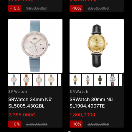
-10%
-10%
1,950,000₫
3,650,000₫
SRWatch
SRWatch
SRWatch 34mm Nữ
SRWatch 30mm Nữ
SL5005.4302BL
SL1904.4907TE
2,385,000₫
1,800,000₫
-10%
-10%
2,650,000₫
2,000,000₫