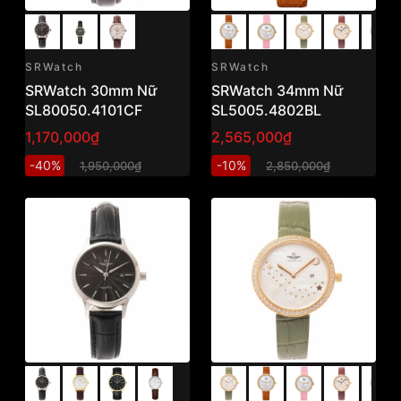
SRWatch
SRWatch
SRWatch 30mm Nữ
SRWatch 34mm Nữ
SL80050.4101CF
SL5005.4802BL
1,170,000₫
2,565,000₫
-40%
-10%
1,950,000₫
2,850,000₫