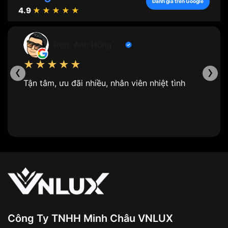
Đánh giá trên Google
4.9
★★★★★
nghiệp đồng hồ. Tuy nhiên, những chiếc đồng hồ này
chủ yếu dành cho nam giới với thiết kế cồng kềnh và
giá thành đắt đỏ.
Đồng hồ nữ dây da
chính là hiện thân
Rơm Anh Hùng
đầu tiên trên thế giới của những chiếc đồng hồ đeo
tay.
★★★★★
‹
›
Tận tâm, ưu đãi nhiều, nhân viên nhiệt tình
Khởi nguồn của chiếc đồng hồ dây da
Công Ty TNHH Minh Châu VNLUX
2. Đồng hồ sự xuất hiện dành cho phái nữ