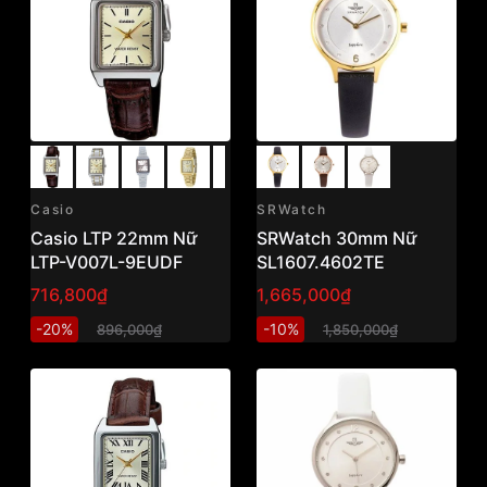
Casio
SRWatch
Casio LTP 22mm Nữ
SRWatch 30mm Nữ
LTP-V007L-9EUDF
SL1607.4602TE
716,800₫
1,665,000₫
-20%
-10%
896,000₫
1,850,000₫