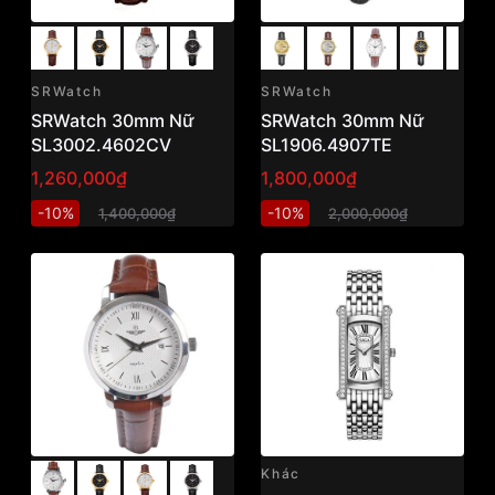
SRWatch
SRWatch
SRWatch 30mm Nữ
SRWatch 30mm Nữ
SL3002.4602CV
SL1906.4907TE
1,260,000₫
1,800,000₫
-10%
-10%
1,400,000₫
2,000,000₫
Khác